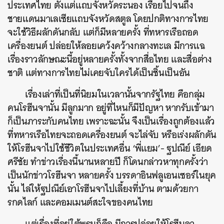
ประเทศไทย ตั้งแต่แถบจังหวัดระนอง เรื่อยไปจนถึง
ชายแดนมาเลเซียแถบจังหวัดสตูล โดยปกติทางการไทย
จะใช้วิธีผลักดันกลับ แต่ก็มีหลายครั้ง ที่ทหารเรือถอด
เครื่องยนต์ ปล่อยให้ลอยเคว้งคว้างกลางทะเล มีการแฉ
เรื่องราวลักษณะนี้อยู่หลายครั้งทั้งจากสื่อไทย และสื่อต่าง
ชาติ แต่ทางการไทยไม่เคยจับใครได้เป็นชิ้นเป็นอัน
เรื่องเล่าที่เป็นที่นิยมในเวลานั้นจากรัฐไทย คือกลุ่ม
คนโรฮีนจานั้น มีลูกมาก อยู่ที่ไหนก็มีปัญหา หากรับเข้ามา
ก็เป็นภาระกับคนไทย เพราะฉะนั้น จึงเป็นเรื่องถูกต้องแล้ว
ที่ทหารเรือไทยจะถอดเครื่องยนต์ จะไล่จับ หรือเร่งผลักดัน
ให้โรฮีนจาไปใช้ชีวิตในประเทศอื่น ‘พี่แยม’- ฐปณีย์ เอียด
ศรีชัย ทำข่าวเรื่องนี้นานหลายปี ก็โดนกล่าวหาทุกครั้งว่า
เป็นนักข่าวโรฮีนจา หลายครั้ง บรรดาอินฟลูเอนเซอร์ในยุค
นั้น ไล่ให้ฐปณีย์เอาโรฮีนจาไปเลี้ยงที่บ้าน ตามด้วยกา
รกดไลก์ และคอมเมนต์สะใจของคนไทย
แต่เรื่องที่อยู่ใต้พรมก็คือ มีการปล่อยให้โรฮีนจา