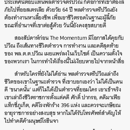
ประเทศนี้ตอบแทนพลตำรวจตรีปวีณ ก็คือการที่เขาต้องลี้
ภัยไปที่ออสเตรเลีย ด้วยวัย 64 ปี พลตำรวจตรีปวีณยัง
ต้องทำงานหาเลี้ยงชีพ เพื่อเอาชีวิตรอดในฐานะผู้ลี้ภัย
ขณะที่อำนาจที่เขาต่อสู้ด้วย วันนี้ยังคงสุขสบายดี
สองสัปดาห์ก่อน The Momentum มีโอกาสได้คุยกับ
ปวีณ ถึงเส้นทางชีวิตตำรวจ การทำงาน และคดีสุดท้าย
ของ พล.ต.ต.ปวีณ เผยแพร่ลงในเว็บไซต์ เป็นความตั้งใจ
ของพวกเรา ในการทำให้เรื่องนี้ไม่เงียบหายไปจากหน้าสื่อ
สำหรับใครที่ยังไม่ได้อ่าน พลตำรวจตรีปวีณเล่าถึง
ชีวิตของเขาในฐานะตำรวจ ที่เขาบอกเองว่า ไม่ได้เป็นคน
ดี ‘ขนาดนั้น’ แต่ก็ไม่ได้เป็นตำรวจที่ยอมใคร เอาเข้าจริง
เขาเล่าถึงชีวิตราชการตั้งแต่คดี ศักดิ์ ปากรอ, คดีมาเฟีย
แท็กซี่ภูเก็ต, คดีโรงพักร้าง 396 แห่ง และควรจะเกษียณ
อายุราชการอย่างสงบสุข หากไม่ได้รับโทรศัพท์สำคัญให้
ไปทำคดีค้ามนุษย์โรฮีนจา