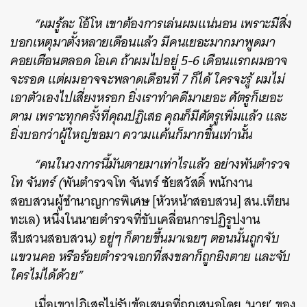
“ผมรู้ละ โอ้โห เขาต้องการเล่นผมแน่นอน เพราะมีสิ่ง
บอกเหตุมาตั้งหลายเดือนแล้ว มีคนเยอะมากมาพูดมา
คอยเตือนตลอด โอเค ถ้าผมไปอยู่ 5-6 เดือนแรกผมอาจ
จะรอด แต่ผมอาจจะพลาดเดือนที่ 7 ก็ได้ ใครจะรู้ ผมไม่
เอาตัวเองไปเสี่ยงหรอก ยิ่งเราทำคดีมาเยอะ ศัตรูก็เยอะ
ตาม เพราะทุกครั้งที่คุณปฏิเสธ คุณก็มีศัตรูเพิ่มแล้ว และ
ยิ่งบอกว่าผู้ใหญ่ขอมา ความแค้นก็มากขึ้นเท่านั้น
“คนในวงการนี้มันตายมาเท่าไรแล้ว อย่างพันตำรวจ
โท จันทร์ (
พันตำรวจโท จันทร์ ชัยสวัสดิ์ พนักงาน
สอบสวนผู้ชำนาญการพิเศษ [หัวหน้าสอบสวน] สน.เทียน
ทะเล) หนึ่งในนายตำรวจที่ขับเคลื่อนการปฏิรูปงาน
สืบสวนสอบสวน
) อยู่ๆ ก็ตายขึ้นมาเฉยๆ ตอนนั้นถูกจับ
แขวนคอ หรือร้อยตำรวจเอกที่สงขลาก็ถูกยิงตาย และจับ
ใครไม่ได้ด้วย”
เมื่อเขาปฏิเสธไม่รับข้อเสนอที่ถูกเสนอโดย ‘นาย’ ของ