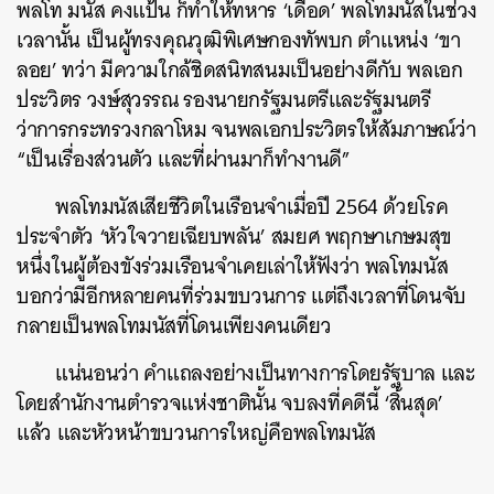
พลโท มนัส คงแป้น ก็ทำให้ทหาร ‘เดือด’ พลโทมนัสในช่วง
เวลานั้น เป็นผู้ทรงคุณวุฒิพิเศษกองทัพบก ตำแหน่ง ‘ขา
ลอย’ ทว่า มีความใกล้ชิดสนิทสนมเป็นอย่างดีกับ พลเอก
ประวิตร วงษ์สุวรรณ รองนายกรัฐมนตรีและรัฐมนตรี
ว่าการกระทรวงกลาโหม จนพลเอกประวิตรให้สัมภาษณ์ว่า
“เป็นเรื่องส่วนตัว และที่ผ่านมาก็ทำงานดี”
พลโทมนัสเสียชีวิตในเรือนจำเมื่อปี 2564 ด้วยโรค
ประจำตัว ‘หัวใจวายเฉียบพลัน’ สมยศ พฤกษาเกษมสุข
หนึ่งในผู้ต้องขังร่วมเรือนจำเคยเล่าให้ฟังว่า พลโทมนัส
บอกว่ามีอีกหลายคนที่ร่วมขบวนการ แต่ถึงเวลาที่โดนจับ
กลายเป็นพลโทมนัสที่โดนเพียงคนเดียว
แน่นอนว่า คำแถลงอย่างเป็นทางการโดยรัฐบาล และ
โดยสำนักงานตำรวจแห่งชาตินั้น จบลงที่คดีนี้ ‘สิ้นสุด’
แล้ว และหัวหน้าขบวนการใหญ่คือพลโทมนัส