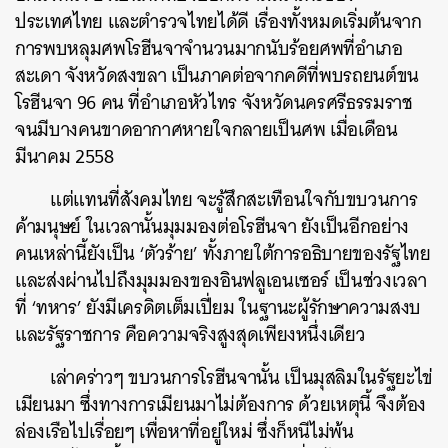
ประเทศไทย และตำรวจไทยได้ดี เรื่องทั้งหมดเริ่มต้นจาก
การพบหลุมศพโรฮีนจาจำนวนมากนับร้อยศพที่อำเภอ
สะเดา จังหวัดสงขลา เป็นภาคต่อจากคดีที่พบรถยนต์ขน
โรฮีนจา 96 คน ที่อำเภอหัวไทร จังหวัดนครศรีธรรมราช
จนมีบางคนขาดอากาศหายใจกลายเป็นศพ เมื่อเดือน
มีนาคม 2558
แต่แทนที่สังคมไทย จะรู้สึกสะเทือนใจกับขบวนการ
ค้ามนุษย์ ในเวลานั้นมุมมองต่อโรฮีนจา ยังเป็นอีกอย่าง
คนเหล่านี้ยังเป็น ‘ตัวร้าย’ ทั้งภายใต้การอธิบายของรัฐไทย
และส่งผ่านไปถึงมุมมองของอินฟลูเอนเซอร์ เป็นช่วงเวลา
ที่ ‘ทหาร’ ยังมีเครดิตเต็มเปี่ยม ในฐานะผู้รักษาความสงบ
และรัฐราชการ คือความจริงสูงสุดเพียงหนึ่งเดียว
เล่าคร่าวๆ ขบวนการโรฮีนจานั้น เป็นมุสลิมในรัฐยะไข่
เมียนมา ซึ่งทางการเมียนมาไม่ต้องการ ด้วยเหตุนี้ จึงต้อง
ล่องเรือไปเรื่อยๆ เพื่อหาที่อยู่ใหม่ ซึ่งก็หนีไม่พ้น