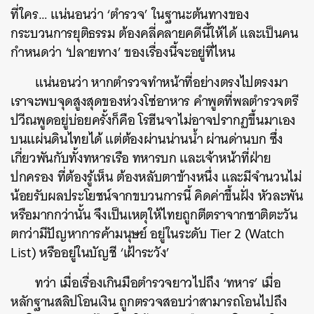
ที่ใคร… แน่นอนว่า ‘ตำรวจ’ ในฐานะต้นทางของ
กระบวนการยุติธรรม ต้องคลี่คลายคดีนี้ให้ได้ และเป็นคน
กำหนดว่า ‘ปลายทาง’ ของเรื่องนี้จะอยู่ที่ไหน
แน่นอนว่า หากตำรวจทำหน้าที่อย่างตรงไปตรงมา
เราจะพบจุดสูงสุดของห่วงโซ่อาหาร คำพูดที่พลตำรวจตรี
ปวีณพูดอยู่บ่อยครั้งก็คือ โรฮีนจาไม่อาจปรากฏขึ้นมาเอง
บนแผ่นดินไทยได้ แต่ต้องผ่านน่านน้ำ ผ่านด่านบก ซึ่ง
เกี่ยวพันกับทั้งทหารเรือ ทหารบก และเจ้าหน้าที่ฝ่าย
ปกครอง ที่ต้องรู้เห็น ต้องหลับตาข้างหนึ่ง และมีจำนวนไม่
น้อยรับผลประโยชน์จากขบวนการนี้ คิดค่าขึ้นฝั่ง หัวละพัน
หรือมากกว่านั้น จึงเป็นเหตุให้ไทยถูกตีตราจากชาติตะวัน
ตกว่ามีปัญหาการค้ามนุษย์ อยู่ในระดับ Tier 2 (Watch
List) หรืออยู่ในบัญชี ‘เฝ้าระวัง’
ทว่า เมื่อเรื่องเกินมือตำรวจยาวไปถึง ‘ทหาร’ เมื่อ
หลักฐานสลิปโอนเงิน ถูกตรวจสอบว่าสามารถโอนไปถึง