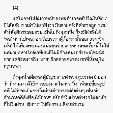
(4)
แต่ในการให้สัมภาษณ์ของพลตำรวจตรีปวีณในอีก 7
ปีให้หลัง เขาเล่าให้เราฟังว่า มีหลายครั้งที่ตำรวจถูก ‘นาย’
สั่งให้ยุติการสอบสวน เมื่อไปถึงจุดหนึ่ง ก็จะมีคำสั่งให้
‘พอ’ หากไปเจอตอ หรือบรรดาผู้ต้องหานั้นออกแรง ‘วิ่ง
เต้น’ ได้เพียงพอ และแน่นอนว่าปลายทางของเรื่องนี้ ไม่ใช่
แค่นายทหารใกล้เกษียณที่ไม่มีตำแหน่งอย่างพลโทมนัส
หากแต่ยังหมายถึง ‘นาย’ อีกหลายคนของเขาที่นั่งอยู่ใน
กรุงเทพฯ
ถึงจุดนี้ อดีตรองผู้บัญชาการตำรวจภูธรภาค 8 บอก
ว่า ที่ผ่านมา มีวิธีการเยอะมากในการ ‘วิ่ง’ เพื่อเปลี่ยนรูป
คดี ไม่ว่าจะเป็นการวิ่งผ่านตำรวจระดับต่างๆ เช่น ทำ
ค้นหา
สำนวนคดีสั่งฟ้องให้อ่อนๆ หรือถ้าวิ่งผ่านตำรวจไม่สำเร็จ
SHARE
TWEET
LINE
EMAIL
ก็ไปวิ่งผ่าน ‘อัยการ’ ให้อัยการเปลี่ยนสำนวน