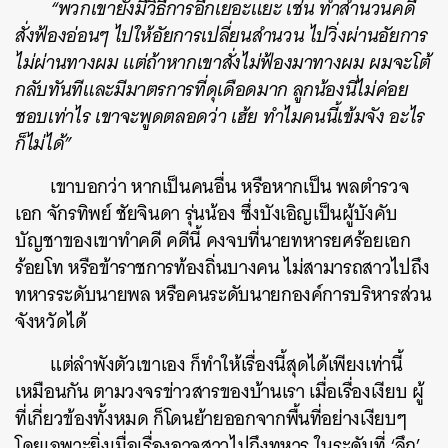
“พวกเขายังมีวิธีการอีกเยอะแยะ เช่น ทำสำนวนคดี
สั่งฟ้องอ่อนๆ ไปให้อัยการเปลี่ยนสำนวน ไปวิ่งผ่านอัยการ
ไม่ผ่านทางผม แต่ถ้าหากเขาสั่งไม่ฟ้องมาทางผม ผมจะโต้
กลับทันทีและมีมาตรการที่ดุเดือดมาก ลูกน้องนี่ไม่ค่อย
ชอบเท่าไร เขาจะพูดตลอดว่า เฮ้ย ทำไมคนนี้เข้มจัง อะไร
ก็ไม่ได้”
เขาบอกว่า หากเป็นคนอื่น หรือหากเป็น พลตำรวจ
เอก จักรทิพย์ ชัยจินดา รุ่นน้อง ซึ่งบังเอิญเป็นผู้บังคับ
บัญชาของเขาทำคดี คดีนี้ คงจบที่นายทหารยศร้อยเอก
ร้อยโท หรือข้าราชการท้องถิ่นบางคน ไม่สามารถสาวไปถึง
ทหารระดับนายพล หรือคนระดับนายกองค์การบริหารส่วน
จังหวัดได้
แต่ลำพังตัวเขาเอง ก็ทำให้เรื่องนี้สุดได้เพียงเท่านี้
เหมือนกัน ตามวงจรข่าวสารของบ้านเรา เมื่อเรื่องเงียบ ผู้
ที่เกี่ยวข้องทั้งหมด ก็โดนย้ายออกจากพื้นที่อย่างเงียบๆ
โดยเฉพาะยิ่งเมื่อเรื่องอาจสาวไปถึงทหาร ในระดับที่ ‘ลึก’