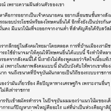
ณ์ เพราะความฝันส่วนตัวของเขา
ัญหาคือการอยากเป็นเจ้าคนนายคน อยากเลื่อนชนชั้นทางส
รถมอบประโยชน์หรือลงโทษคนอื่นได้ อีกทั้งยังเป็นประกันค
ั่นคง มีแนวโน้มที่จะออกจากงานต่ำ ที่สำคัญคือได้รับสวั
ังรากลึกอยู่ในสังคมไทยมาโดยตลอด การที่บ้านเมืองเรามีชนช
ามารถใช้อำนาจมาให้คุณให้โทษคนอื่นได้แบบนี้ จึงทำให้หล
อดจากสังคมนี้ได้ นี่เรายังไม่ต้องพูดเลยว่าจิตใจเนื้อแท้เ
อไม่ เพราะในสภาพสังคมแบบนี้ มันบีบบังคับให้พวกเขาต้อ
ไปมาก จนถึงขนาดที่ปัจจุบันมันกลายเป็นวิถีของระบบราชกา
ผมมองว่ามันเกี่ยวข้อง คือปัญหาทางเศรษฐกิจ เพราะงานอื่นๆ 
ก็ไม่ดีเท่าราชการ
การรับเข้าสมัครตำรวจ ในปัจจุบันผมมองว่าแนวโน้มของเด็กร
ว่าการแก้ปัญหาภาพใหญ่คืออะไร แต่ที่น่าเป็นห่วงคือญาติผู้