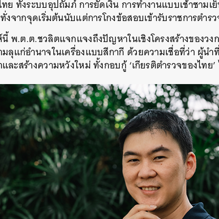
ทย ทั้งระบบอุปถัมภ์ การยัดเงิน การทำงานแบบเช้าชามเย็
ั่งจากจุดเริ่มต้นนับแต่การโกงข้อสอบเข้ารับราชการตำรว
์นี้ พ.ต.ต.ชวลิตแจกแจงถึงปัญหาในเชิงโครงสร้างของวงกา
ลุแก่อำนาจในเครื่องแบบสีกากี ด้วยความเชื่อที่ว่า ผู้นำท
และสร้างความหวังใหม่ ทั้งกอบกู้ ‘เกียรติตำรวจของไทย’
นหา