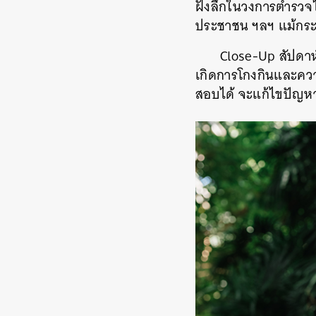
ฝังลึกในวงการตำรวจไ
ประชาชน ฯลฯ แม้กระท
Close-Up สัปดาห
เกิดการโกงกินและความ
สอบได้ จะแก้ไขปัญหา
ค้