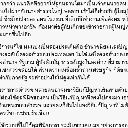
ากกว่า แนวคิดที่อยากให้ลูกหลานโตมาเป็นเจ้าคนนายคน ม
ลานไปฝากกับนายตำรวจใหญ่ พอสอบเข้าได้ก็ฝากกับผู้ใหญ่
อไป ซึ่งมันก็ส่งผลต่อคนในระบบที่เดิมทีก็ทำงานเพื่อสังคม ห
หน้าทางอาชีพ ต้องมาต่อสู้กับเด็กของข้าราชการผู้ใหญ่เหล
ามมากขึ้นไปอีก
ิธีการแก้ไข ผมแบ่งเป็นสองประเด็นคือ อำนาจนิยมและปัญห
ื่องระดับโครงสร้างของประเทศเลย ไม่ใช่แค่โครงสร้างของ
งอำนาจ รัฐบาล ผู้บังคับบัญชาระดับสูงในองค์กร ที่สามาร
แซงตรวจสอบได้ ส่วนความเหลื่อมล้ำทางเศรษฐกิจ ก็ต้อง
่เท่ากับภาครัฐ จะทำอย่างไรให้สูงเท่ากันได้
บราชการตำรวจ หลายคนอาจมองวิธีแก้ปัญหาเส้นสายด้วย
ต้องใช้ดุลพินิจของคน เป็นวิธีแก้ปัญหาที่ตรงไปตรงมา เ
อนตำแหน่งของตำรวจ หลายคนก็หันไปมองวิธีแก้ปัญหาที่ไม่ต
ุโสหรือการสอบข้อเขียน
ช้ระบบที่ไม่ใช้ดุลพินิจการประเมินของคนเลย อย่างการสอ