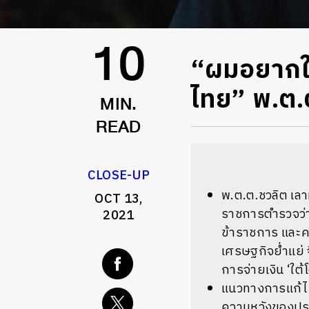
“ผมอยากใ
10
ไทย” พ.ต.
MIN.
READ
CLOSE-UP
พ.ต.ต.ชวลิต เลา
OCT 13,
ราชการตำรวจว่า
2021
ข้าราชการ และคว
เศรษฐกิจย่ำแย่ 
การจ่ายเงิน ‘ใต้
แนวทางการแก้ไข
ความหวังของประ