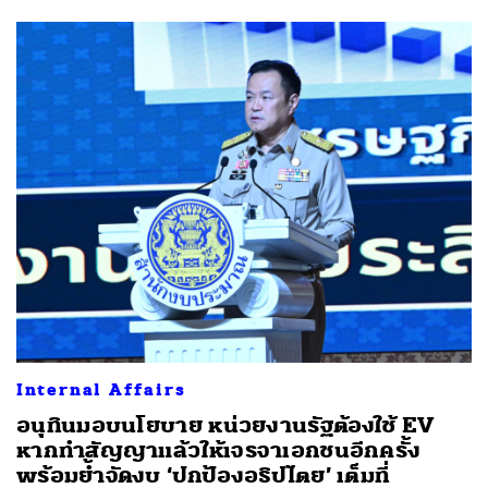
Internal Affairs
อนุทินมอบนโยบาย หน่วยงานรัฐต้องใช้ EV
หากทำสัญญาแล้วให้เจรจาเอกชนอีกครั้ง
พร้อมย้ำจัดงบ ‘ปกป้องอธิปไตย’ เต็มที่