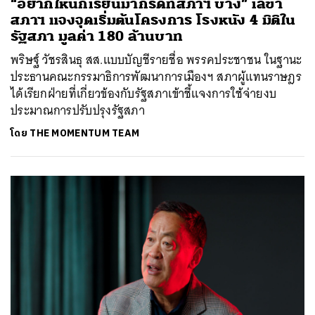
“อยากให้นักเรียนมากรี๊ดที่สภาฯ บ้าง” เลขา
สภาฯ แจงจุดเริ่มต้นโครงการ โรงหนัง 4 มิติใน
รัฐสภา มูลค่า 180 ล้านบาท
พริษฐ์ วัชรสินธุ สส.แบบบัญชีรายชื่อ พรรคประชาชน ในฐานะ
ประธานคณะกรรมาธิการพัฒนาการเมืองฯ สภาผู้แทนราษฎร
ได้เรียกฝ่ายที่เกี่ยวข้องกับรัฐสภาเข้าชี้แจงการใช้จ่ายงบ
ประมาณการปรับปรุงรัฐสภา
โดย
THE MOMENTUM TEAM