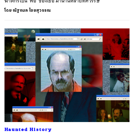
ฆาตกรเป็น 'พ่อ' ของเธอ มานานหลายทศวรรษ
โดย
ณัฐกมล ไชยสุวรรณ
Haunted History