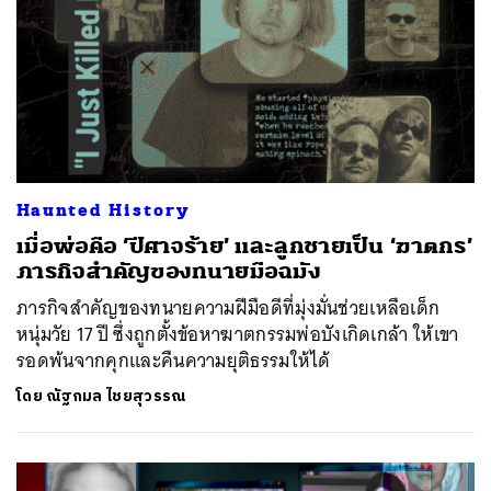
Haunted History
เมื่อพ่อคือ ‘ปีศาจร้าย’ และลูกชายเป็น ‘ฆาตกร’
ภารกิจสำคัญของทนายมือฉมัง
ภารกิจสำคัญของทนายความฝีมือดีที่มุ่งมั่นช่วยเหลือเด็ก
หนุ่มวัย 17 ปี ซึ่งถูกตั้งข้อหาฆาตกรรมพ่อบังเกิดเกล้า ให้เขา
ค้นหา
รอดพ้นจากคุกและคืนความยุติธรรมให้ได้
SHARE
TWEET
LINE
EMAIL
โดย
ณัฐกมล ไชยสุวรรณ