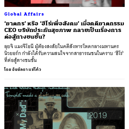
Global Affairs
‘ฆาตกร’ หรือ ‘ฮีโร่เพื่อสังคม’ เมื่อคดีฆาตกรรม
CEO บริษัทประกันสุขภาพ กลายเป็นเรื่องการ
ต่อสู้ทางชนชั้น?
ลุยจิ แมงจีโอนี ผู้ต้องสงสัยในคดีสังหารโหดกลางมหานคร
นิวยอร์ก กำลังได้รับความสนใจจากสาธารณชนในคราบ ‘ฮีโร่’
ที่ต่อสู้ทางชนชั้น
โดย
อัยย์ลดา แซ่โค้ว