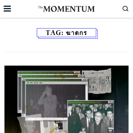
TAG:
ฆาตกร