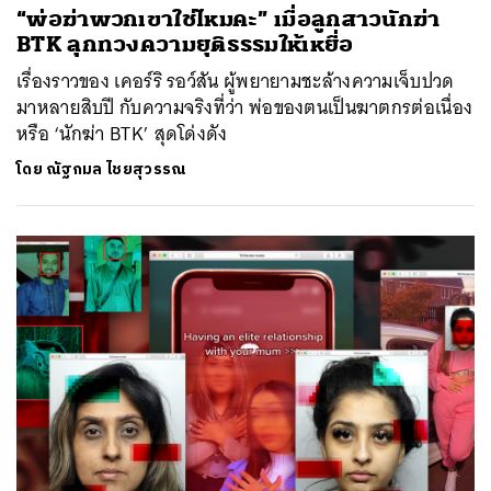
“พ่อฆ่าพวกเขาใช่ไหมคะ” เมื่อลูกสาวนักฆ่า
BTK ลุกทวงความยุติธรรมให้เหยื่อ
เรื่องราวของ เคอร์ริ รอว์สัน ผู้พยายามชะล้างความเจ็บปวด
มาหลายสิบปี กับความจริงที่ว่า พ่อของตนเป็นฆาตกรต่อเนื่อง
หรือ ‘นักฆ่า BTK’ สุดโด่งดัง
โดย
ณัฐกมล ไชยสุวรรณ