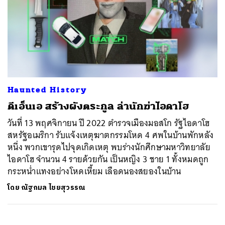
Haunted History
ดีเอ็นเอ สร้างผังตระกูล ล่านักฆ่าไอดาโฮ
วันที่ 13 พฤศจิกายน ปี 2022 ตำรวจเมืองมอสโก รัฐไอดาโฮ
สหรัฐอเมริกา รับแจ้งเหตุฆาตกรรมโหด 4 ศพในบ้านพักหลัง
หนึ่ง พวกเขารุดไปจุดเกิดเหตุ พบร่างนักศึกษามหาวิทยาลัย
ไอดาโฮ จำนวน 4 รายด้วยกัน เป็นหญิง 3 ชาย 1 ทั้งหมดถูก
กระหน่ำแทงอย่างโหดเหี้ยม เลือดนองสยองในบ้าน
โดย
ณัฐกมล ไชยสุวรรณ