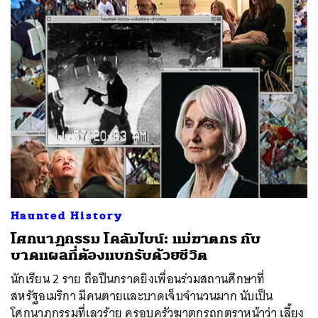
Haunted History
โศกนาฏกรรม โคลัมไบน์: แม่ฆาตกร กับ
บาดแผลที่ต้องแบกรับด้วยชีวิต
นักเรียน 2 ราย ถือปืนกราดยิงเพื่อนร่วมสถานศึกษาที่
สหรัฐอเมริกา มีคนตายและบาดเจ็บจำนวนมาก นับเป็น
โศกนาฏกรรมที่เลวร้าย ครอบครัวฆาตกรถูกตราหน้าว่า เลี้ยง