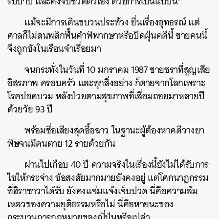
รับบาป และคงจบชีวิตตัวเอง ด้วยการเป็นแบบนี้”
แม้จะมีการเดินขบวนประท้วง ยื่นเรื่องอุทธรณ์ แต่
ศาลก็ไม่สนพลิกฟื้นคำพิพากษาหรือปัดฝุ่นคดีนี้ ชายคนนี้
จึงถูกขังในเรือนจำเรื่อยมา
จนกระทั่งในวันที่ 10 มกราคม 1987 ชายชราที่สูญเสีย
อิสรภาพ ครอบครัว และทุกสิ่งอย่าง ก็ตายจากโลกเพราะ
โรคปอดบวม หลังป่วยตามสุขภาพที่เสื่อมถอยมาหลายปี
ด้วยวัย 93 ปี
พร้อมชื่อเสียงสุดอื้อฉาว ในฐานะผู้ต้องหาคดีวางยา
พิษจนมีคนตาย 12 รายด้วยกัน
ผ่านไปเกือบ 40 ปี ความจริงในเรื่องนี้ยังไม่ได้รับการ
ไขให้กระจ่าง ข้อสงสัยมากมายยังคงอยู่ แต่โศกนาฏกรรม
ที่ฮิราซาวาได้รับ ยังคงแจ่มแจ้งเจ็บปวด นี่คือความล้ม
เหลวของความยุติธรรมหรือไม่ นี่คือหายนะของ
กระบวนการกฎหมายของญี่ปุ่นหรือเปล่า