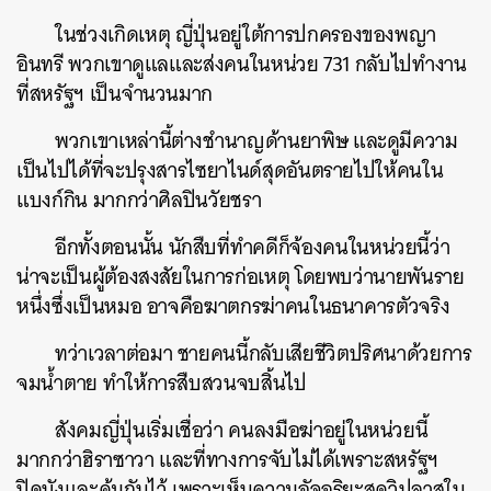
ในช่วงเกิดเหตุ ญี่ปุ่นอยู่ใต้การปกครองของพญา
อินทรี พวกเขาดูแลและส่งคนในหน่วย 731 กลับไปทำงาน
ที่สหรัฐฯ เป็นจำนวนมาก
พวกเขาเหล่านี้ต่างชำนาญด้านยาพิษ และดูมีความ
เป็นไปได้ที่จะปรุงสารไซยาไนด์สุดอันตรายไปให้คนใน
แบงก์กิน มากกว่าศิลปินวัยชรา
อีกทั้งตอนนั้น นักสืบที่ทำคดีก็จ้องคนในหน่วยนี้ว่า
น่าจะเป็นผู้ต้องสงสัยในการก่อเหตุ โดยพบว่านายพันราย
หนึ่งซึ่งเป็นหมอ อาจคือฆาตกรฆ่าคนในธนาคารตัวจริง
ทว่าเวลาต่อมา ชายคนนี้กลับเสียชีวิตปริศนาด้วยการ
จมน้ำตาย ทำให้การสืบสวนจบสิ้นไป
สังคมญี่ปุ่นเริ่มเชื่อว่า คนลงมือฆ่าอยู่ในหน่วยนี้
มากกว่าฮิราซาวา และที่ทางการจับไม่ได้เพราะสหรัฐฯ
ปิดบังและคุ้มกันไว้ เพราะเห็นความอัจฉริยะสุดวิปลาสใน