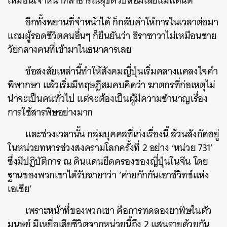
เหมือนเจ้าหน้าที่สาธารณสุขตัวปลอมเลยแม้แต่นิด
อีกทั้งพยานที่จำหน้าได้ ก็กลับคำให้การในเวลาต่อมา
แถมผู้รอดชีวิตคนอื่นๆ ก็ยืนยันว่า ฮิราซาวาไม่เหมือนชาย
วัยกลางคนที่เข้ามาในธนาคารเลย
ข้อสงสัยเหล่านี้ทำให้สังคมญี่ปุ่นเริ่มคลางแคลงใจคำ
ค้นหา
พิพากษา แล้วเริ่มมีทฤษฎีสมคบคิดว่า ฆาตกรที่ก่อเหตุไม่
SHARE
TWEET
LINE
EMAIL
น่าจะเป็นคนทั่วไป แต่จะต้องเป็นผู้มีความชำนาญเรื่อง
การใช้สารพิษอย่างมาก
และช่วงเวลานั้น กลุ่มบุคคลที่เก่งเรื่องนี้ ล้วนสังกัดอยู่
ในหน่วยทหารช่วงสงครามโลกครั้งที่ 2 อย่าง ‘หน่วย 731’
ซึ่งมีปฏิบัติการ ณ ดินแดนยึดครองของญี่ปุ่นในจีน โดย
ฐานของพวกเขาได้รับฉายาว่า ‘ค่ายกักกันเอาช์วิทซ์แห่ง
เอเชีย’
เพราะหน้าที่ของพวกเขา คือการทดลองยาพิษในตัว
มนุษย์ มีเหยื่อเสียชีวิตจากหน่วยนี้ถึง 2 แสนรายด้วยกัน