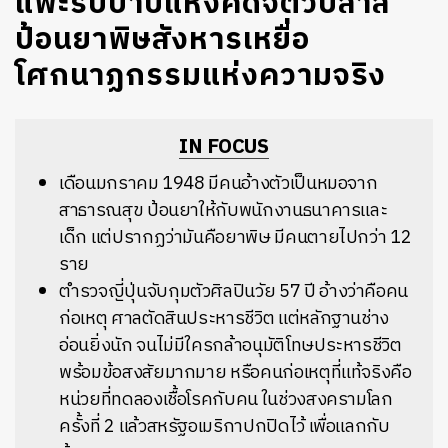
แพะรับบาปแห่งคดีจิตวิปลาส
ป้อนยาพิษสังหารเหยื่อ
โศกนาฏกรรมแห่งความจริง
IN FOCUS
เดือนมกราคม 1948 มีคนอ้างตัวเป็นหมอจาก
สาธารณสุข ป้อนยาให้กับพนักงานธนาคารและ
เด็ก แต่ปรากฏว่ามันคือยาพิษ มีคนตายไปกว่า 12
ราย
ตำรวจญี่ปุ่นจับกุมตัวศิลปินวัย 57 ปี อ้างว่าคือคน
ก่อเหตุ ศาลตัดสินประหารชีวิต แต่หลักฐานช่าง
อ่อนยิ่งนัก จนไม่มีใครกล้าอนุมัติโทษประหารชีวิต
พร้อมข้อสงสัยมากมาย หรือคนก่อเหตุที่แท้จริงคือ
หน่วยที่ทดลองเชื้อโรคกับคน ในช่วงสงครามโลก
ครั้งที่ 2 แล้วสหรัฐอเมริกาปกปิดไว้ เพื่อแลกกับ