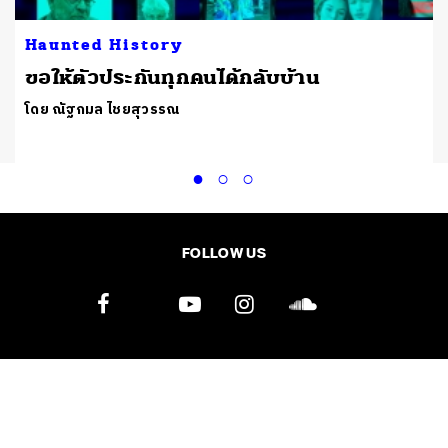
Haunted History
้
ขอให้ตัวประกันทุกคนได้กลับบ้าน
โดย ณัฐกมล ไชยสุวรรณ
FOLLOW US