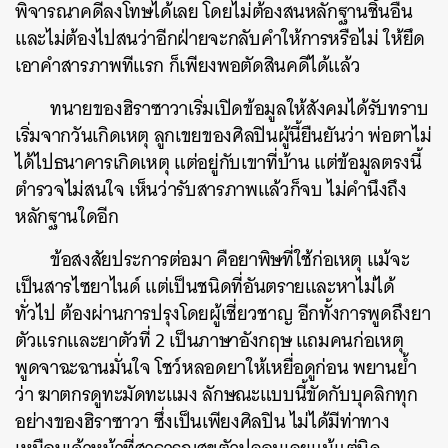
พิจารณาคดีลงโทษได้เลย โดยไม่ต้องสนหลักฐานชิ้นอื่น
และไม่ต้องไปสนว่าอีกฝ่ายจะกลับคำให้การหรือไม่ ให้ยึด
เอาคำสารภาพทีแรก ก็เพียงพอตัดสินคดีได้แล้ว
ทนายของฮิราซาวาเริ่มเปิดข้อมูลให้สังคมได้รับทราบ
เริ่มจากวันเกิดเหตุ ลูกเขยของศิลปินผู้นี้ยืนยันว่า พ่อตาไม่
ได้ไปธนาคารเกิดเหตุ แต่อยู่กับเขาที่บ้าน แต่ข้อมูลตรงนี้
ตำรวจไม่สนใจ เห็นว่ารับสารภาพแล้วก็จบ ไม่คำนึงถึง
หลักฐานใดอีก
ข้อสงสัยประการต่อมา คือยาพิษที่ใช้ก่อเหตุ แม้จะ
เป็นสารไซยาไนด์ แต่เป็นชนิดที่อันตรายและหาไม่ได้
ทั่วไป ต้องผ่านการปรุงโดยผู้เชี่ยวชาญ อีกทั้งการพูดถึงยา
ตัวแรกและยาตัวที่ 2 เป็นภาษาอังกฤษ แถมคนก่อเหตุ
พูดจาฉะฉานมั่นใจ โชว์หลอดยาให้เหยื่อดูก่อน พยานย้ำ
ว่า ฆาตกรดูทะมัดทะแมง ลักษณะแบบนี้ขัดกับบุคลิกทุก
อย่างของฮิราซาวา ซึ่งเป็นเพียงศิลปิน ไม่ได้มีท่าทาง