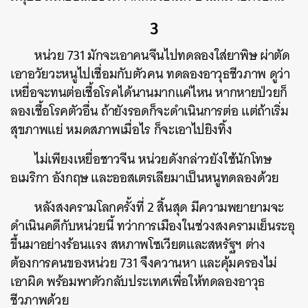
3
หน่วย 731 มักจะเอาคนจีนไปทดลองใส่ยาพิษ ผ่าตัด
เอาอวัยวะหนูไปเชื่อมกับตัวคน ทดลองอาวุธชีวภาพ ดูว่า
เหยื่อจะทนต่อเชื้อโรคได้นานมากแค่ไหน หากหายป่วยก็
ลองเชื้อโรคตัวอื่น ถ้ายังรอดก็จะดำเนินการต่อ แต่ถ้าเริ่ม
สุขภาพแย่ หมดสภาพเมื่อไร ก็จะเอาไปยิงทิ้ง
ไม่เพียงเหยื่อชาวจีน หน่วยดังกล่าวยังใช้นักโทษ
อเมริกา อังกฤษ และออสเตรเลียมาเป็นหนูทดลองด้วย
หลังสงครามโลกครั้งที่ 2 สิ้นสุด มีความพยายามจะ
ดำเนินคดีกับหน่วยนี้ ทว่าการเมืองในช่วงสงครามเย็นระอุ
ขึ้นมาอย่างร้อนแรง สหภาพโซเวียตและสหรัฐฯ ต่าง
ต้องการคนของหน่วย 731 จึงควานหา และคุ้มครองไม่
เอาผิด พร้อมพาตัวกลับประเทศเพื่อให้ทดลองอาวุธ
ชีวภาพด้วย