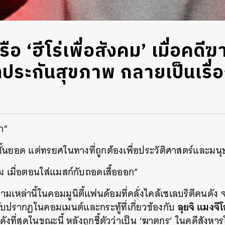
ือ ‘ฮีโร่เพื่อสังคม’ เมื่อคด
ประกันสุขภาพ กลายเป็นเรื่อ
?
า”
้นยอด แต่ทรยศในทางที่ถูกต้องเพื่อประวัติศาสตร์และมนุ
ม เมื่อตอนใส่แมสก์กับถอดเสื้อออก”
มเหล่านี้ในคอมมูนิตี้แฟนด้อมที่คลั่งไคล้เซเลบริตีคนดัง 
ลุยจิ แมงจี
ับปรากฏในคอมเมนต์และกระทู้ที่เกี่ยวข้องกับ
่งดังที่สุดในขณะนี้ หลังถูกชี้ตัวว่าเป็น ‘ฆาตกร’ ในคดีสัง