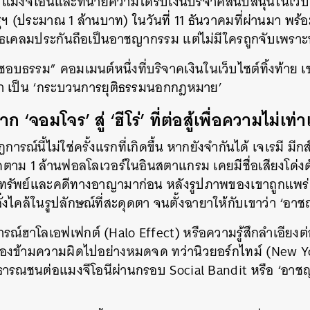
 แมงจีโอนีและทนายความได้รับเงินบริจาคสนับสนุนในเว็บ
ฐฯ (ประมาณ 1 ล้านบาท) ในวันที่ 11 ธันวาคมที่ผ่านมา พร
สธเคลมประกันถือเป็นอาชญากรรม แต่ไม่มีใครถูกจับเพราะ
ชอบธรรม” คอมเมนต์หนึ่งที่บริจาคเงินในเว็บไซต์ทิ้งท้าย เช่
้ว่า เป็น ‘กระบวนการยุติธรรมนอกกฎหมาย’
ก ‘จอมโจร’ สู่ ‘ฮีโร่’ ที่ต่อสู้เพื่อความไม่เท่
ารณ์นี้ไม่ใช่ครั้งแรกที่เกิดขึ้น หากยังจำกันได้ เจเรมี ม
้ติดตาม 1 ล้านฟอลโลเวอร์ในอินสตาแกรม เคยมีชื่อเสียงโด่ง
รัพย์และคดีทางอาญามาก่อน หลังรูปภาพของเขาถูกแพร่
ลั่งไคล้ในรูปลักษณ์ที่สะดุดตา จนตั้งฉายาให้กับเขาว่า ‘อ
์ฮาโลเอฟเฟกต์ (Halo Effect) หรือความรู้สึกลำเอียงต่อ
องข้ามความผิดไปอย่างหมดจด ทว่านิวยอร์กไทม์ (New Yo
ารณชนต่อแมงจีโอนีผ่านกรอบ Social Bandit หรือ ‘อาชญ