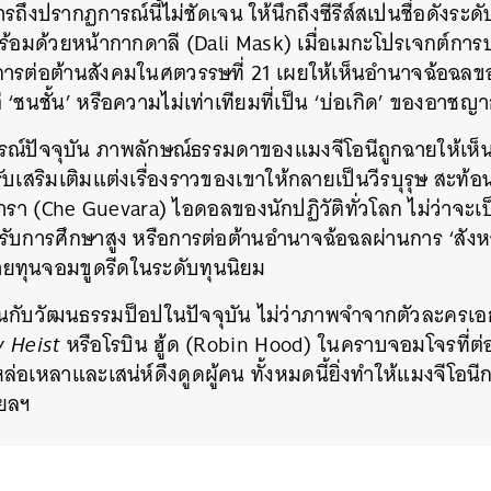
ึงปรากฏการณ์นี้ไม่ชัดเจน ให้นึกถึงซีรีส์สเปนชื่อดังระด
้อมด้วยหน้ากากดาลี (Dali Mask) เมื่อเมกะโปรเจกต์กา
รต่อต้านสังคมในศตวรรษที่ 21 เผยให้เห็นอำนาจฉ้อฉลของ
แต่ ‘ชนชั้น’ หรือความไม่เท่าเทียมที่เป็น ‘บ่อเกิด’ ของอาช
รณ์ปัจจุบัน ภาพลักษณ์ธรรมดาของแมงจีโอนีถูกฉายให้เห็
บเสริมเติมแต่งเรื่องราวของเขาให้กลายเป็นวีรบุรุษ สะท
ารา (Che Guevara) ไอดอลของนักปฏิวัติทั่วโลก ไม่ว่าจะเป็
ด้รับการศึกษาสูง หรือการต่อต้านอำนาจฉ้อฉลผ่านการ ‘สัง
ายทุนจอมขูดรีดในระดับทุนนิยม
กับวัฒนธรรมป็อปในปัจจุบัน ไม่ว่าภาพจำจากตัวละครเอ
 Heist
หรือโรบิน ฮู้ด (Robin Hood) ในคราบจอมโจรที่ต่อส
หล่อเหลาและเสน่ห์ดึงดูดผู้คน ทั้งหมดนี้ยิ่งทำให้แมงจีโอนีก
ียลฯ