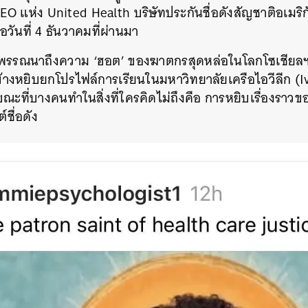
O แห่ง United Health บริษัทประกันชื่อดังสัญชาติอเมร
อวันที่ 4 ธันวาคมที่ผ่านมา
ามพรรณนาถึงความ ‘ฮอต’ ของฆาตกรสุดหล่อในโลกโซเชียล
า บ้างหยิบยกโปรไฟล์การเรียนในมหาวิทยาลัยเครือไอวีลีก (
ะที่บางคนทำในสิ่งที่ใครคิดไม่ถึงคือ การหยิบเรื่องราวข
ต์ชื่อดัง