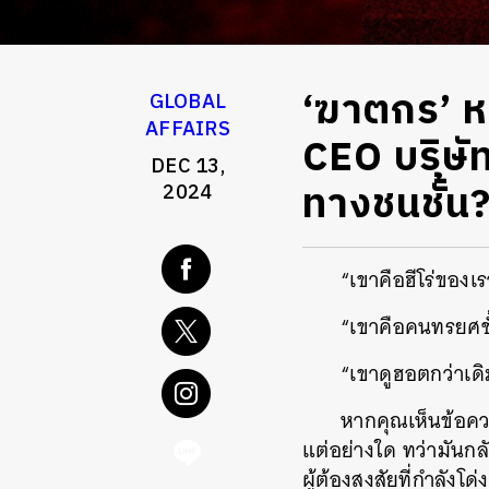
‘ฆาตกร’ หร
GLOBAL
AFFAIRS
CEO บริษัท
DEC 13,
ทางชนชั้น
2024
“เขาคือฮีโร่ของเร
“เขาคือคนทรยศชั
“เขาดูฮอตกว่าเดิ
หากคุณเห็นข้อควา
แต่อย่างใด ทว่ามันกล
ผู้ต้องสงสัยที่กำลังโด