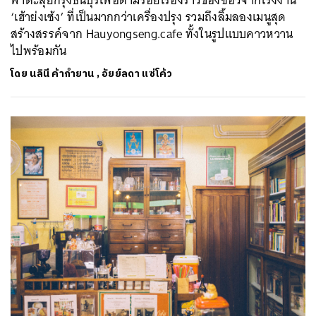
‘เฮ้าย่งเซ้ง’ ที่เป็นมากกว่าเครื่องปรุง รวมถึงลิ้มลองเมนูสุด
สร้างสรรค์จาก Hauyongseng.cafe ทั้งในรูปแบบคาวหวาน
ไปพร้อมกัน
โดย
นลินี ค้ากำยาน
,
อัยย์ลดา แซ่โค้ว