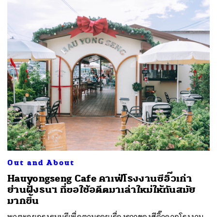
Out and About
Hauyongseng Cafe คาเฟ่โรงงานซีอิ๊วเก่า
ย่านฝั่งธนฯ ที่ขอใช้อดีตมาเล่าใหม่ให้ทันสมัย
มากขึ้น
พาตะลุยกรุงธนบุรีเพื่อตามรอยเรื่องราวของซีอิ๊วจากโรงงาน