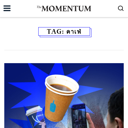
TAG:
คาเฟ่