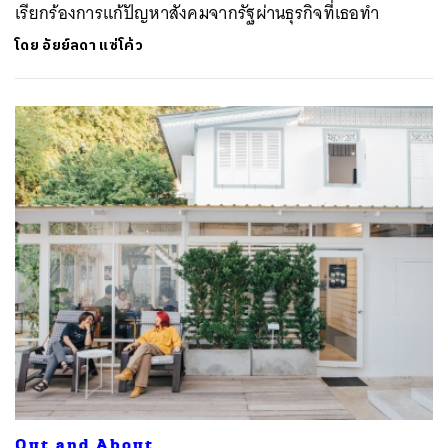
เรียกร้องการแก้ปัญหาสังคมจากรัฐผ่านธุรกิจที่เธอทำ
โดย
อัยย์ลดา แซ่โค้ว
Out and About