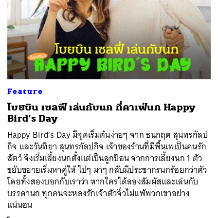
Feature
โบยบิน เซลฟี เล่นกับนก ที่คาเฟ่นก Happy
Bird’s Day
Happy Bird’s Day มีจุดเริ่มต้นง่ายๆ จาก ธนกฤต สุนทรกัลป
กิจ และวันทิยา สุนทรกัลปกิจ เจ้าของร้านที่มีพื้นเพเป็นคนรัก
สัตว์ จึงเริ่มเลี้ยงนกตั้งแต่เป็นลูกป้อน จากการเลี้ยงนก 1 ตัว
ขยับขยายเริ่มหาคู่ให้ ไปๆ มาๆ กลับมีประชากรนกร้อยกว่าตัว
โดยทั้งสองบอกกับเราว่า หากใครได้ลองสัมผัสและเล่นกับ
บรรดานก ทุกคนจะหลงรักเจ้าตัวจิ๋วไม่แพ้พวกเขาอย่าง
แน่นอน