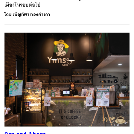
เมืองในรอบต่อไป
โดย
เพ็ญทิพา ทองคำเภา
Out and About