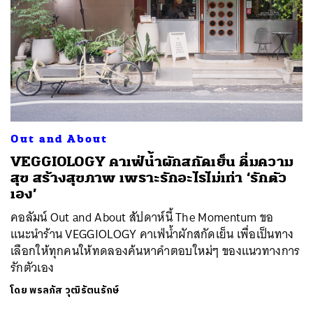
Out and About
VEGGIOLOGY คาเฟ่น้ำผักสกัดเย็น ดื่มความ
สุข สร้างสุขภาพ เพราะรักอะไรไม่เท่า ‘รักตัว
เอง’
คอลัมน์ Out and About สัปดาห์นี้ The Momentum ขอ
แนะนำร้าน VEGGIOLOGY คาเฟ่น้ำผักสกัดเย็น เพื่อเป็นทาง
เลือกให้ทุกคนให้ทดลองค้นหาคำตอบใหม่ๆ ของแนวทางการ
รักตัวเอง
โดย
พรลภัส วุฒิรัตนรักษ์