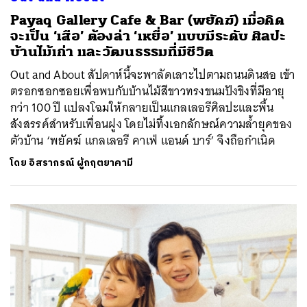
Payaq Gallery Cafe & Bar (พยัคฆ์) เมื่อคิด
จะเป็น ‘เสือ’ ต้องล่า ‘เหยื่อ’ แบบมีระดับ ศิลปะ
บ้านไม้เก่า และวัฒนธรรมที่มีชีวิต
Out and About สัปดาห์นี้จะพาลัดเลาะไปตามถนนดินสอ เข้า
ตรอกซอกซอยเพื่อพบกับบ้านไม้สีขาวทรงขนมปังขิงที่มีอายุ
กว่า 100 ปี แปลงโฉมให้กลายเป็นแกลเลอรีศิลปะและพื้น
สังสรรค์สำหรับเพื่อนฝูง โดยไม่ทิ้งเอกลักษณ์ความล้ำยุคของ
ตัวบ้าน ‘พยัคฆ์ แกลเลอรี คาเฟ่ แอนด์ บาร์’ จึงถือกำเนิด
โดย
อิสรากรณ์ ผู้กฤตยาคามี