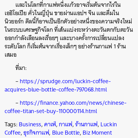
และในโลกที่กาแฟหนึ่งแก้วอาจเริ่มต้นจากไร่ใน
เอธิโอเปีย คั่วในญี่ปุ่น ขายผ่านแอปฯ จีน และดื่มใน
นิวยอร์ก ดีลนี้ก็อาจเป็นอีกตัวอย่างหนึ่งของความจริงใหม่
ในระบบเศรษฐกิจโลก ที่เส้นแบ่งระหว่างตะวันตกกับตะวัน
ออกกำลังเลือนลงเรื่อยๆ และบางครั้งการเปลี่ยนแปลง
ระดับโลก ก็เริ่มต้นจากเรื่องเล็กๆ อย่างร้านกาแฟ 1 ร้าน
เสมอ
ที่มา:
–
https://sprudge.com/luckin-coffee-
acquires-blue-bottle-coffee-797068.html
–
https://finance.yahoo.com/news/chinese-
coffee-titan-set-buy-110000114.html
Tags:
Business
,
คาเฟ่
,
กาแฟ
,
ร้านกาแฟ
,
Luckin
Coffee
,
ธุรกิจกาแฟ
,
Blue Bottle
,
Biz Moment