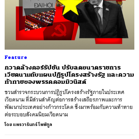
Feature
กวาดล้างคอร์รัปชัน ปรับลดขนาดราชการ
เวียดนามกับแผนปฏิรูปโครงสร้างรัฐ และความ
ท้าทายของพรรคคอมมิวนิสต์
ชวนสำรวจกระบวนการปฏิรูปโครงสร้างรัฐภายในประเทศ
เวียดนาม ที่มีส่วนสำคัญต่อการสร้างเสถียรภาพและการ
พัฒนาประเทศอย่างก้าวกระโดด ซึ่งมาพร้อมกับความท้าทาย
ต่อระบอบสังคมนิยมเวียดนาม
โดย
แพรวารินทร์ โพพิทูล