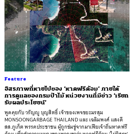
Feature
อิสรภาพที่หายไปของ ‘หาดฟรีด้อม’ ภายใต้
การดูแลของกรมป่าไม้ หน่วยงานที่มีข่าว ‘เรียก
รับผลประโยชน์’
พูดคุยกับ วรัญญู บุญสิทธิ์ เจ้าของเพจขยะมรสุม
MONSOONGARBAGE THAILAND และ เฉลิมพงศ์ แสงดี
สส.ภูเก็ต พรรคประชาชน ผู้ถูกข่มขู่จากมาเฟียเจ้าถิ่นหาดฟรี