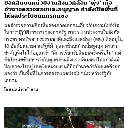
ยอดสินบนหน่วยงานสิ่งแวดล้อม ‘พุ่ง’ เมื่อ
อำนาจตรวจสอบและอนุญาต กำลังเปิดพื้นที่
ให้ผลประโยชน์แทรกแซง
ผลสำรวจความคิดเห็นของภาคเอกชนเกี่ยวกับความโปร่งใส
ในการปฏิบัติราชการของภาครัฐ พบว่า 3 หน่วยงานในสังกัด
กระทรวงทรัพยากรธรรมชาติและสิ่งแวดล้อม (ทส.) ติดอยู่ใน
10 อันดับหน่วยงานรัฐที่มี ‘มูลค่าสินบน’ เฉลี่ยสูงสุด คำถาม
สำคัญจึงไม่ได้อยู่แค่ว่า “มีการเรียกรับสินบนจริงหรือไม่” แต่
คือโครงสร้างการกำกับดูแลด้านสิ่งแวดล้อมของไทยกำลังมี
ปัญหาอะไรอยู่ เหตุใดหน่วยงานที่ถืออำนาจกำกับดูแลจึงถูก
มองว่า เป็นพื้นที่ในการต่อรองผลประโยชน์ระหว่างรัฐกับ
เอกชน
โดย
นลินี ค้ากำยาน