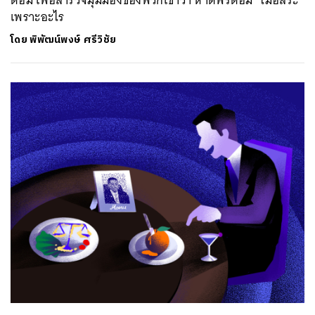
ด้อม เพื่อสำรวจมุมมองของพวกเขาว่า หาดฟรีด้อม ‘ไม่อิสระ’
เพราะอะไร
โดย
พิพัฒน์พงษ์ ศรีวิชัย