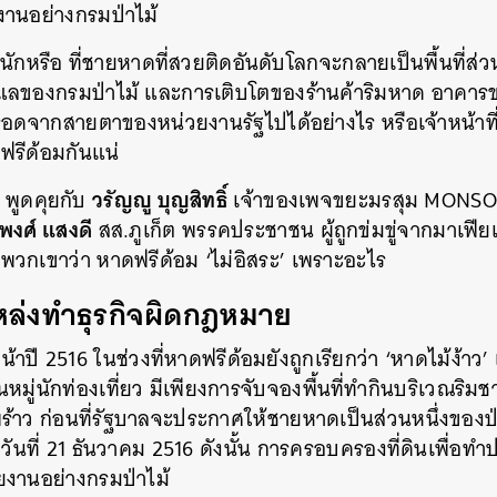
านอย่างกรมป่าไม้
ายนักหรือ ที่ชายหาดที่สวยติดอันดับโลกจะกลายเป็นพื้นที่
ดูแลของกรมป่าไม้ และการเติบโตของร้านค้าริมหาด อาคารของ
รอดจากสายตาของหน่วยงานรัฐไปได้อย่างไร หรือเจ้าหน้าที่รั
รีด้อมกันแน่
วรัญญู บุญสิทธิ์
พูดคุยกับ
เจ้าของเพจขยะมรสุม MON
พงศ์ แสงดี
สส.ภูเก็ต พรรคประชาชน ผู้ถูกข่มขู่จากมาเฟียเ
พวกเขาว่า หาดฟรีด้อม ‘ไม่อิสระ’ เพราะอะไร
่แหล่งทำธุรกิจผิดกฎหมาย
าปี 2516 ในช่วงที่หาดฟรีด้อมยังถูกเรียกว่า ‘หาดไม้ง้าว’ เ
ักในหมู่นักท่องเที่ยว มีเพียงการจับจองพื้นที่ทำกินบริเวณริ
าว ก่อนที่รัฐบาลจะประกาศให้ชายหาดเป็นส่วนหนึ่งของป่
อวันที่ 21 ธันวาคม 2516 ดังนั้น การครอบครองที่ดินเพื่อทำป
งานอย่างกรมป่าไม้