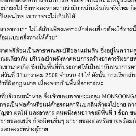
าะป่าลงไป ซึ่งทางลงหาดถามว่ามีการเก็บเงินกันจริงไหม ก็
เป็นคนไทย เขาอาจจะไม่เก็บก็ได้
หาดของเขา ไม่ได้เก็บเพียงเพราะนักท่องเที่ยวต้องใช้ทางน
ด้อมแบบครึ่งทางให้ด้วย”
ิมชายหาดฟรีด้อมเป็นสาธารณสมบัติของแผ่นดิน ซึ่งอยู่ในควา
ขณะเดียวกัน บริเวณป่าหลังหาดพบการสร้างอาคารริมชายหา
กเขานาคเกิด ซึ่งเป็นพื้นที่ที่ประกาศให้เป็นป่านันทนาการ
่วันที่ 31 มกราคม 2568 จำนวน 41 ไร่ ดังนั้น การเรียกเก็
ำที่ผิดกฎหมาย เนื่องจากเป็นพื้นที่สาธารณะ
อพื้นที่บริเวณหน้าหาด ซึ่งเจ้าของเพจขยะมรสุม MONSO
มักจะเป็นพ่อค้าหรือแม่ค้าธรรมดาที่แบกสินค้าลงไปขาย กางร่ม 
ญชา ผลไม้ และอาหาร คนหนึ่งคนอาจจะมีพื้นที่ 1 ล็อก ขนา
นึ่งขายของเสร็จ ก็จะมีคนอื่นๆ มาขายของต่อหรือขายพร้อม
บการตกลงระหว่างผู้ขาย