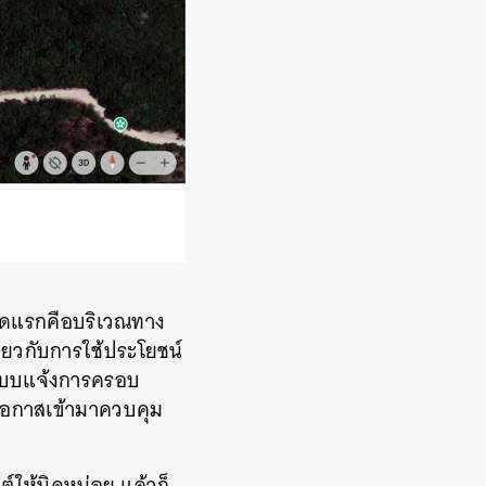
 จุดแรกคือบริเวณทาง
่ยวกับการใช้ประโยชน์
ือแบบแจ้งการครอบ
ฉวยโอกาสเข้ามาควบคุม
ต์ให้นิดหน่อย แล้วก็