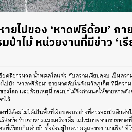
่หายไปของ ‘หาดฟรีด้อม’ ภา
ป่าไม้ หน่วยงานที่มีข่าว ‘เร
อียดสีขาวนวล น้ำทะเลใสแจ๋ว กับความเงียบสงบ เป็นความลง
ทางไปยัง ‘หาดฟรีด้อม’ ชายหาดลับในจังหวัดภูเก็ต ที่มีคว
9 ของโลก และด้วยเหตุนี้ กรมป่าไม้จึงกำหนดให้ชายหาดดั
าไว้
ดฟรีด้อมไม่ได้เป็นพื้นที่เงียบสงบอย่างที่ควรจะเป็นอีกต่อไป 
ป็นรีสอร์ต ร้านอาหารและเครื่องดื่ม แปรสภาพจากชายหาดท
ี่เรียกเก็บค่าเข้า ทั้งยังอยู่ในความดูแลของ ‘มาเฟีย’ ที