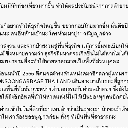
ฟรีด้อมมีนักท่องเที่ยวมากขึ้น ทำให้ผลประโยชน์จากการค้า
ณก็อยากทำให้ธุรกิจใหญ่ขึ้น อยากกอบโกยมากขึ้น นั่นคือ
ฉันนะ คนอื่นห้ามเข้านะ ใครห้ามมายุ่ง” วรัญญูกล่าว
่ป่าสงวน และจากป่าสงวนสู่พื้นที่ธุรกิจ แม้การขึ้นทะเบียนใ
 ซึ่งหมายความว่า ธุรกิจริมหาดจะเกิดขึ้นไม่ได้หากไม่ไ
วามพยายามที่จะทำให้ชายหาดกลายเป็นพื้นที่ส่วนบุคคล
า ก่อนหน้าปี 2566 ที่ตนจะดำรงตำแหน่งสมาชิกสภาผู้แทน
NSOONGARBAGE THAILAND เดินทางมาเก็บขยะที่ถูกกร
เวณพื้นที่ทับซ้อนระหว่างตำบลกะรนกับตำบลป่าตอง ซึ่งยัง
ผัสได้ถึงอิทธิพลที่ทำให้หาดแห่งนี้ไม่ได้เป็นของทุกคนอีกต่อ
าผ่านเข้าไปในที่ดินที่เขาแอบอ้างว่าเป็นของเขา ถ้าจะเข้า
ำไมเราต้องขออนุญาตก่อน ทั้งๆ ที่เป็นพื้นที่สาธารณะ