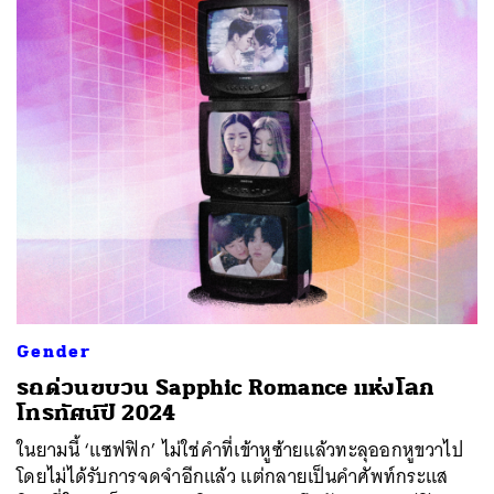
SHARE
TWEET
LINE
EMAIL
Gender
รถด่วนขบวน Sapphic Romance แห่งโลก
โทรทัศน์ปี 2024
ในยามนี้ ‘แซฟฟิก’ ไม่ใช่คำที่เข้าหูซ้ายแล้วทะลุออกหูขวาไป
โดยไม่ได้รับการจดจำอีกแล้ว แต่กลายเป็นคำศัพท์กระแส