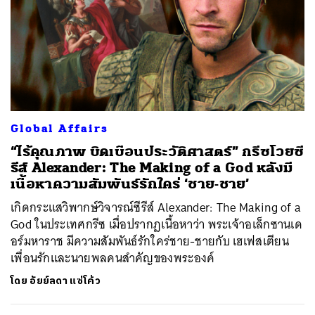
Global Affairs
“ไร้คุณภาพ บิดเบือนประวัติศาสตร์” กรีซโวยซี
รีส์ Alexander: The Making of a God หลังมี
เนื้อหาความสัมพันธ์รักใคร่ ‘ชาย-ชาย’
เกิดกระแสวิพากษ์วิจารณ์ซีรีส์ Alexander: The Making of a
God ในประเทศกรีซ เมื่อปรากฏเนื้อหาว่า พระเจ้าอเล็กซานเด
อร์มหาราช มีความสัมพันธ์รักใคร่ชาย-ชายกับ เฮเฟสเตียน
เพื่อนรักและนายพลคนสำคัญของพระองค์
โดย
อัยย์ลดา แซ่โค้ว