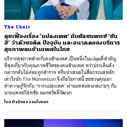
The Chair
คุยเฟื่องเรื่อง ‘แปลงเพศ’ กับศัลยแพทย์ ‘ยัน
ฮี’ ว่าด้วยอดีต ปัจจุบัน และอนาคตของบริการ
สุขภาพคนข้ามเพศในไทย
บริการสุขภาพสำหรับคนข้ามเพศ เป็นหนึ่งในแง่มุมที่สำคัญ
ที่สุดเกี่ยวกับคุณภาพชีวิตของคนข้ามเพศ ทว่าประเด็นดัง
กล่าวกลับไม่ค่อยถูกสำรวจ หรือนำเสนอในสื่อกระแสหลัก
เท่าไรนัก The Momentum จึงถือโอกาสนี้ ขอชวนคุณมา
ทำความรู้จักกับ ‘การแปลงเพศ’ ผ่านบทสนทนาสบายๆ กับ
นายแพทย์โชคชัย อมรสวัสดิ์วัฒนา
โดย
ศิรอักษร จอมใบหยก