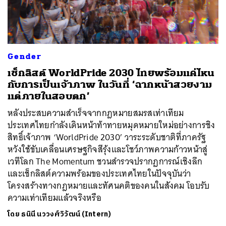
Gender
เช็กลิสต์ WorldPride 2030 ไทยพร้อมแค่ไหน
กับการเป็นเจ้าภาพ ในวันที่ ‘ฉากหน้าสวยงาม
แต่ภายในสอบตก’
หลังประสบความสำเร็จจากกฎหมายสมรสเท่าเทียม
ประเทศไทยกำลังเดินหน้าท้าทายหมุดหมายใหม่อย่างการชิง
สิทธิ์เจ้าภาพ ‘WorldPride 2030’ วาระระดับชาติที่ภาครัฐ
หวังใช้ขับเคลื่อนเศรษฐกิจสีรุ้งและโชว์ภาพความก้าวหน้าสู่
เวทีโลก The Momentum ชวนสำรวจปรากฏการณ์เชิงลึก
และเช็กลิสต์ความพร้อมของประเทศไทยในปัจจุบันว่า
โครงสร้างทางกฎหมายและทัศนคติของคนในสังคม โอบรับ
ความเท่าเทียมแล้วจริงหรือ
โดย
ธนินี นววงศ์วิวัฒน์ (Intern)