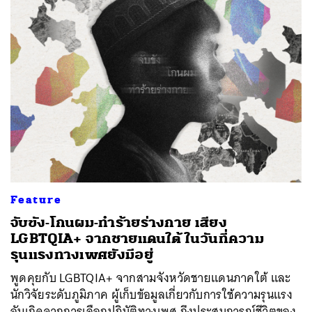
Feature
จับขัง-โกนผม-ทำร้ายร่างกาย เสียง
LGBTQIA+ จากชายแดนใต้ ในวันที่ความ
รุนแรงทางเพศยังมีอยู่
พูดคุยกับ LGBTQIA+ จากสามจังหวัดชายแดนภาคใต้ และ
นักวิจัยระดับภูมิภาค ผู้เก็บข้อมูลเกี่ยวกับการใช้ความรุนแรง
อันเกิดจากการเลือกปฏิบัติทางเพศ ถึงประสบการณ์ชีวิตของ