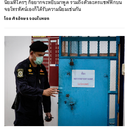
นิยมที่ใครๆ ก็อยากจะหยิบมาพูด รวมถึงตัวละครแซฟฟิกบน
จอโทรทัศน์เองก็ได้รับความนิยมเช่นกัน
โดย
ศิรอักษร จอมใบหยก