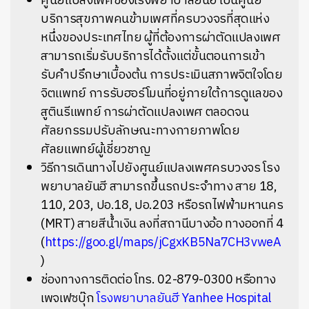
ศูนย์แปลงเพศของโรงพยาบาลยันฮี เป็นศูนย์
บริการสุขภาพคนข้ามเพศที่ครบวงจรที่สุดแห่ง
หนึ่งของประเทศไทย ผู้ที่ต้องการผ่าตัดแปลงเพศ
สามารถเริ่มรับบริการได้ตั้งแต่ขั้นตอนการเข้า
รับคำปรึกษาเบื้องต้น การประเมินสภาพจิตใจโดย
จิตแพทย์ การรับฮอร์โมนที่อยู่ภายใต้การดูแลของ
สูตินรีแพทย์ การผ่าตัดแปลงเพศ ตลอดจน
ศัลยกรรมปรับลักษณะทางกายภาพโดย
ศัลยแพทย์ผู้เชี่ยวชาญ
วิธีการเดินทางไปยังศูนย์แปลงเพศครบวงจร โรง
พยาบาลยันฮี สามารถขึ้นรถประจำทาง สาย 18,
110, 203, ปอ.18, ปอ.203 หรือรถไฟฟ้ามหานคร
(MRT) สายสีน้ำเงิน ลงที่สถานีบางอ้อ ทางออกที่ 4
(
https://goo.gl/maps/jCgxKB5Na7CH3vweA
)
ช่องทางการติดต่อ โทร. 02-879-0300 หรือทาง
เพจเฟซบุ๊ก
โรงพยาบาลยันฮี Yanhee Hospital