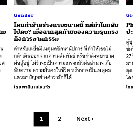
Gender
Gl
โดนทำร้ายร่างกายขนาดนี้ แต่ทำไมกลับ
Ph
วาม
ไปคบ? เมื่อฉากสุดท้ายของความรุนแรง
ปะ
คือการฆาตกรรม
ผู้
็น
สำหรับเหยื่อมีเหตุผลอีกนานัปการ ที่ทำให้เธอไม่
ข่ม
ง
กล้าเดินออกจากความสัมพันธ์ หรือกำลังพยายาม
27 
ับส
ต่อสู้อยู่ ไม่ว่าจะเป็นความเกรงกลัวต่ออำนาจ ภัย
มาต
่
อันตราย ความมั่นคงในชีวิต หรืออาจเป็นเหตุผล
สุด
แสนสามัญอย่างคำว่ารักก็ได้
โด
โดย
พาฝัน หน่อแก้ว
โด
1
2
Next
›