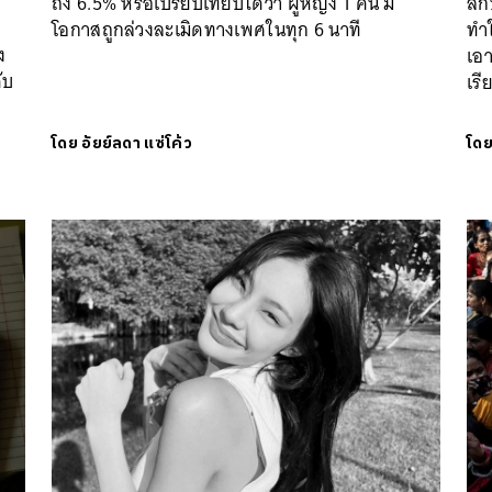
ง
ถึง 6.5% หรือเปรียบเทียบได้ว่า ผู้หญิง 1 คน มี
ลั
า
โอกาสถูกล่วงละเมิดทางเพศในทุก 6 นาที
ทำใ
ง
เอา
ับ
เรี
โดย
อัยย์ลดา แซ่โค้ว
โด