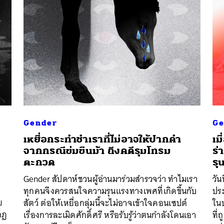
Gender
Ge
เหยื่อกระทำชำเราที่ไม่อาจให้ปากคำ
เม
จากกรณีข่มขืนม้า ถึงคดีรุมโทรม
ร่
ตะกวด
รุ
Gender สัปดาห์ชวนผู้อ่านมาร่วมสำรวจว่า ทำไมเรา
วัน
ี
ทุกคนจึงควรสนใจความรุนแรงทางเพศที่เกิดขึ้นกับ
ประ
ย
สัตว์ ต่อให้เหยื่อกลุ่มนี้จะไม่อาจเข้าใจคอนเซปต์
ใน
กฏ
เรื่องการละเมิดศักดิ์ศรี หรือรับรู้ว่าตนกำลังโดนเอา
ที่