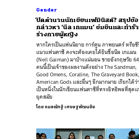
Gender
ปิดตำนานนักเขียนเฟมินิสต์? สรุปข้อ
กล่าวหา ‘นีล เกแมน’ ข่มขืนและทำร้
ร่างกายผู้หญิง
หากใครเป็นแฟนนิยาย การ์ตูน ภาพยนตร์ หรือซีร
แนวแฟนตาซี คงจะต้องเคยได้ยินชื่อนีล เกแมน
(Neil Gaiman) มาบ้างแน่นอน ชายอังกฤษวัย 64 
คนนี้เป็นเจ้าของผลงานดังอย่าง The Sandman,
Good Omens, Coraline, The Graveyard Book
American Gods และอื่นๆ อีกมากมาย เรียกได้ว่
เป็นหนึ่งในนักเขียนแฟนตาซีที่ทรงอิทธิพลที่สุดแ
ยุคสมัย
โดย
กมลณัทฐ์ เศรษฐพัฒนชัย