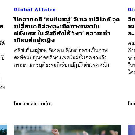
Global Affairs
Gl
ปิดฉากคดี ‘ข่มขืนหมู่’ จิเซล เปลิโกต์ จุด
วิ
าย
เปลี่ยนคดีล่วงละเมิดทางเพศใน
เผ
ฝรั่งเศส ในวันที่ยังไร้ ‘เงา’ ความเท่า
ละ
เทียมต่อผู้หญิง
ีส์
คณ
คดีข่มขืนหมู่ของ จิเซล เปลิโกต์ กลายเป็นภาพ
กึ
สะท้อนปัญหาอคติทางเพศในฝรั่งเศส รวมถึง
ปี
อา
กระบวนการยุติธรรมที่เลือกปฏิบัติต่อเพศหญิง
ในช
,
ใคร
า
ห่ง
โดย
อัยย์ลดา แซ่โค้ว
โด