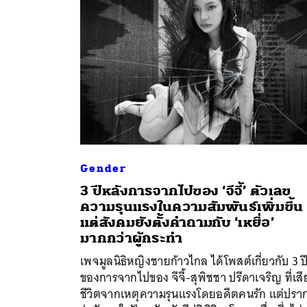
Gender
3 ปีหลังการจากไปของ ‘จีจี้’ ตัวเลข
ความรุนแรงในความสัมพันธ์เพิ่มขึ้น
แต่สังคมยังตั้งคำถามกับ ‘เหยื่อ’
มากกว่าผู้กระทำ
เพจมูลนิธิหญิงชายก้าวไกล ได้โพสต์เกี่ยวกับ 3 ป
ของการจากไปของ จีจี้-สุพิชชา ปรีดาเจริญ ที่เสี
ชีวิตจากเหตุความรุนแรงโดยอดีตคนรัก แต่ปรา