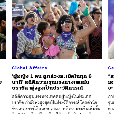
นหา
SHARE
TWEET
LINE
EMAIL
Global Affairs
Ge
‘ผู้หญิง 1 คน ถูกล่วงละเมิดในทุก 6
“ส
ย
นาที’ สถิติความรุนแรงทางเพศใน
เห
บราซิล พุ่งสูงเป็นประวัติการณ์
จะ
สถิติความรุนแรงทางเพศต่อผู้หญิงในประเทศ
กา
ง
บราซิล กำลังพุ่งสูงสุดเป็นประวัติการณ์ โดยสำนัก
รุ
ข่าวเดอะการ์เดียนรายงานว่า คดีความข่มขืนเพิ่มขึ้น
สาม