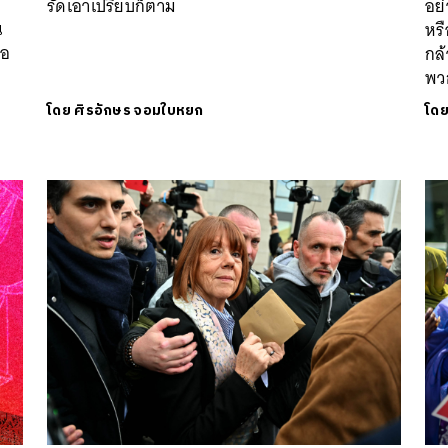
รัดเอาเปรียบก็ตาม
อย่
น
หรื
่อ
กล้
พว
โดย
ศิรอักษร จอมใบหยก
โด