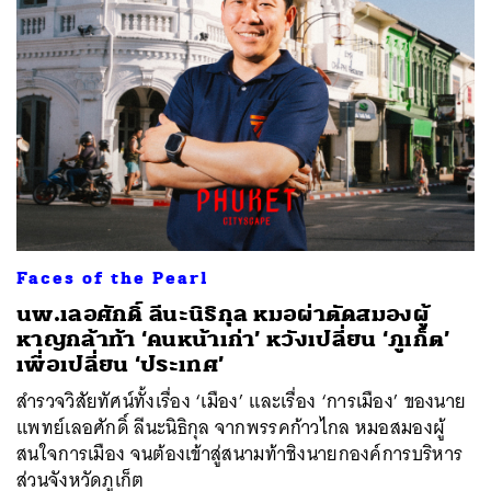
Faces of the Pearl
นพ.เลอศักดิ์ ลีนะนิธิกุล หมอผ่าตัดสมองผู้
หาญกล้าท้า ‘คนหน้าเก่า’ หวังเปลี่ยน ‘ภูเก็ต’
เพื่อเปลี่ยน ‘ประเทศ’
สำรวจวิสัยทัศน์ทั้งเรื่อง ‘เมือง’ และเรื่อง ‘การเมือง’ ของนาย
แพทย์เลอศักดิ์ ลีนะนิธิกุล จากพรรคก้าวไกล หมอสมองผู้
สนใจการเมือง จนต้องเข้าสู่สนามท้าชิงนายกองค์การบริหาร
ส่วนจังหวัดภูเก็ต