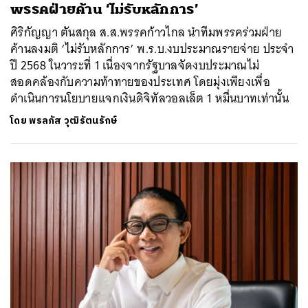
พรรคฝ่ายค้าน ‘ไม่รับหลักการ’
ศิริกัญญา ตันสกุล ส.ส.พรรคก้าวไกล นำทีมพรรคร่วมฝ่าย
ค้านลงมติ ‘ไม่รับหลักการ’ พ.ร.บ.งบประมาณรายจ่าย ประจำ
ปี 2568 ในวาระที่ 1 เนื่องจากรัฐบาลจัดงบประมาณไม่
สอดคล้องกับความท้าทายของประเทศ โดยมุ่งเพียงเพื่อ
ดำเนินการนโยบายแจกเงินดิจิทัลวอลเล็ต 1 หมื่นบาทเท่านั้น
โดย
พรลภัส วุฒิรัตนรักษ์