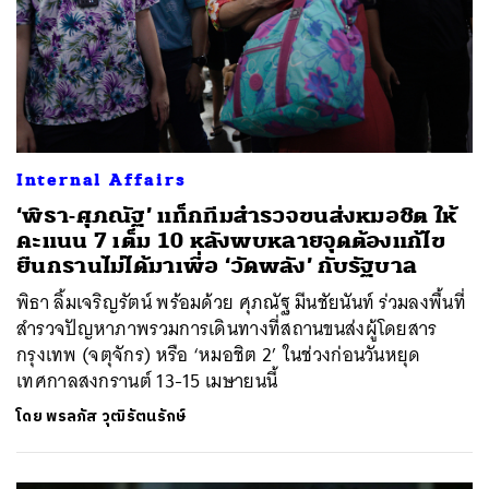
Internal Affairs
‘พิธา-ศุภณัฐ’ แท็กทีมสำรวจขนส่งหมอชิต ให้
คะแนน 7 เต็ม 10 หลังพบหลายจุดต้องแก้ไข
ยืนกรานไม่ได้มาเพื่อ ‘วัดพลัง’ กับรัฐบาล
พิธา ลิ้มเจริญรัตน์ พร้อมด้วย ศุภณัฐ มีนชัยนันท์ ร่วมลงพื้นที่
สำรวจปัญหาภาพรวมการเดินทางที่สถานขนส่งผู้โดยสาร
กรุงเทพ (จตุจักร) หรือ ‘หมอชิต 2’ ในช่วงก่อนวันหยุด
เทศกาลสงกรานต์ 13-15 เมษายนนี้
โดย
พรลภัส วุฒิรัตนรักษ์