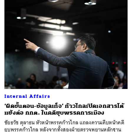
Internal Affairs
‘ผิดขั้นตอน-ข้อมูลเท็จ’ ก้าวไกลเปิดเอกสารโต้
แย้งต่อ กกต. ในคดียุบพรรคการเมือง
ชัยธวัช ตุลาธน หัวหน้าพรรคก้าวไกล แถลงความคืบหน้าคดี
ยุบพรรคก้าวไกล หลังจากทั้งสองฝ่ายตรวจพยานหลักฐาน