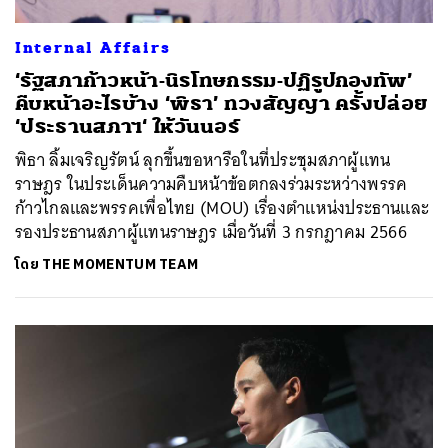
Internal Affairs
‘รัฐสภาก้าวหน้า-นิรโทษกรรม-ปฏิรูปกองทัพ’
คืบหน้าอะไรบ้าง ‘พิธา’ ทวงสัญญา ครั้งปล่อย
‘ประธานสภาฯ‘ ให้วันนอร์
พิธา ลิ้มเจริญรัตน์ ลุกขึ้นขอหารือในที่ประชุมสภาผู้แทน
ราษฎร ในประเด็นความคืบหน้าข้อตกลงร่วมระหว่างพรรค
ก้าวไกลและพรรคเพื่อไทย (MOU) เรื่องตำแหน่งประธานและ
รองประธานสภาผู้แทนราษฎร เมื่อวันที่ 3 กรกฎาคม 2566
โดย
THE MOMENTUM TEAM