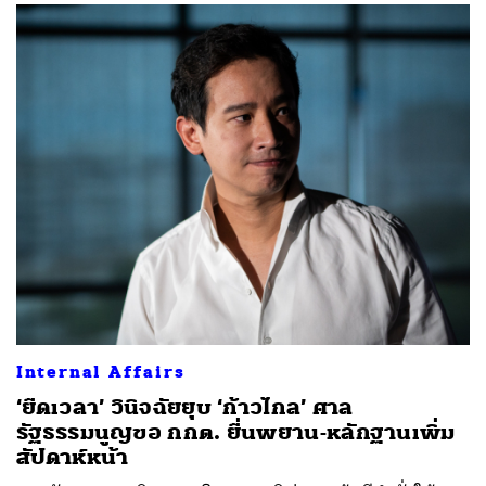
ค้นหา
SHARE
TWEET
LINE
EMAIL
Internal Affairs
‘ยืดเวลา’ วินิจฉัยยุบ ‘ก้าวไกล’ ศาล
รัฐธรรมนูญขอ กกต. ยื่นพยาน-หลักฐานเพิ่ม
สัปดาห์หน้า