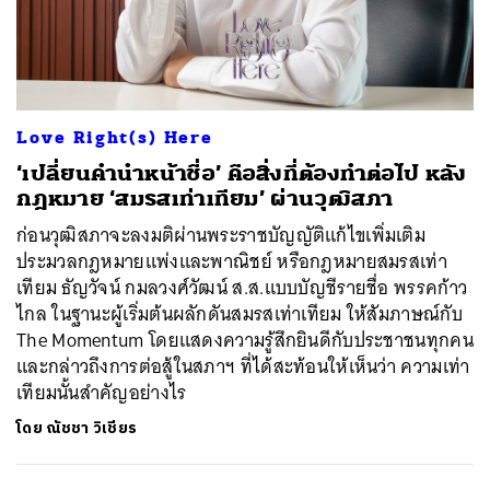
Love Right(s) Here
‘เปลี่ยนคำนำหน้าชื่อ’ คือสิ่งที่ต้องทำต่อไป หลัง
กฎหมาย ‘สมรสเท่าเทียม’ ผ่านวุฒิสภา
ก่อนวุฒิสภาจะลงมติผ่านพระราชบัญญัติแก้ไขเพิ่มเติม
ประมวลกฎหมายแพ่งและพาณิชย์ หรือกฎหมายสมรสเท่า
เทียม ธัญวัจน์ กมลวงศ์วัฒน์ ส.ส.แบบบัญชีรายชื่อ พรรคก้าว
ไกล ในฐานะผู้เริ่มต้นผลักดันสมรสเท่าเทียม ให้สัมภาษณ์กับ
The Momentum โดยแสดงความรู้สึกยินดีกับประชาชนทุกคน
และกล่าวถึงการต่อสู้ในสภาฯ ที่ได้สะท้อนให้เห็นว่า ความเท่า
เทียมนั้นสำคัญอย่างไร
โดย
ณัชชา วิเชียร