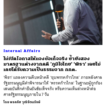
Internal Affairs
ไม่เปิดโอกาสให้แจงข้อเท็จจริง ซ้ำยังสอง
มาตรฐานต่างจากคดี ’ภูมิใจไทย‘ ‘พิธา‘ เผยไม่
เคยได้รับความเป็นธรรมจาก กกต.
'พิธา' แถลงความคืบหน้าคดี ‘ยุบพรรคก้าวไกล’ ภายหลังศาล
รัฐธรรมนูญมีคำพิจารณาให้ ‘พรรคก้าวไกล’ ในฐานะผู้ถูกร้อง
เสนอบันทึกคำยืนยันข้อเท็จจริง หรือความเห็นล่วงหน้าต่อ
ศาลรัฐธรรมนูญภายใน 7 วัน
โดย
พรลภัส วุฒิรัตนรักษ์