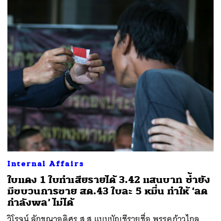
Internal Affairs
ใบแดง 1 ใบทำเสียรายได้ 3.42 แสนบาท ซ้ำยัง
มีขบวนการขาย สด.43 ใบละ 5 หมื่น ทำให้ ‘ลด
กำลังพล’ ไม่ได้
วิโรจน์ ลักขณาอดิศร ส.ส.แบบบัญชีรายชื่อ พรรคก้าวไกล