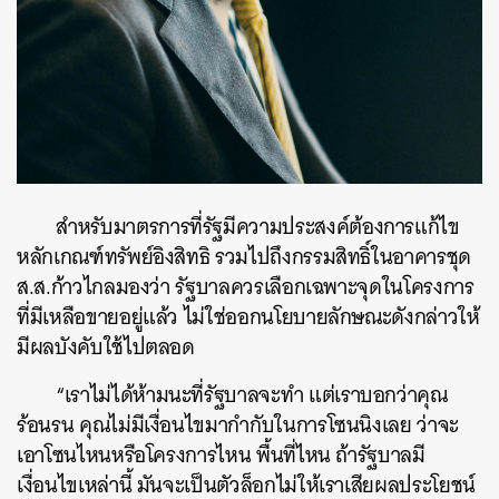
สำหรับมาตรการที่รัฐมีความประสงค์ต้องการแก้ไข
หลักเกณฑ์ทรัพย์อิงสิทธิ รวมไปถึงกรรมสิทธิ์ในอาคารชุด
ส.ส.ก้าวไกลมองว่า รัฐบาลควรเลือกเฉพาะจุดในโครงการ
ที่มีเหลือขายอยู่แล้ว ไม่ใช่ออกนโยบายลักษณะดังกล่าวให้
มีผลบังคับใช้ไปตลอด
“เราไม่ได้ห้ามนะที่รัฐบาลจะทำ แต่เราบอกว่าคุณ
ร้อนรน คุณไม่มีเงื่อนไขมากำกับในการโซนนิงเลย ว่าจะ
เอาโซนไหนหรือโครงการไหน พื้นที่ไหน ถ้ารัฐบาลมี
เงื่อนไขเหล่านี้ มันจะเป็นตัวล็อกไม่ให้เราเสียผลประโยชน์