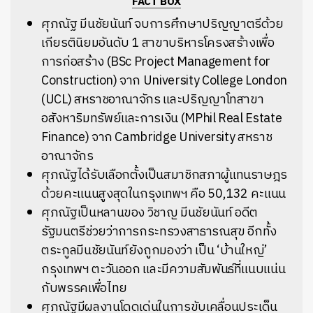
FACT BOX
ศุภณัฐ มีนชัยนันท์ จบการศึกษาปริญญาตรีด้วย
เกียรตินิยมอันดับ 1 สาขาบริหารโครงสร้างเพื่อ
การก่อสร้าง (
BSc Project Management for
Construction
) จาก University College London
(UCL) สหราชอาณาจักร และปริญญาโทสาขา
อสังหาริมทรัพย์และการเงิน (MPhil Real Estate
Finance) จาก Cambridge University สหราช
อาณาจักร
ศุภณัฐได้รับเลือกตั้งเป็นสมาชิกสภาผู้แทนราษฎร
ด้วยคะแนนสูงสุดในกรุงเทพฯ คือ 50,132 คะแนน
ศุภณัฐเป็นหลานของ วิชาญ มีนชัยนันท์ อดีต
รัฐมนตรีช่วยว่าการกระทรวงสาธารณสุข อีกทั้ง
ตระกูลมีนชัยนันท์ยังถูกมองว่า เป็น ‘บ้านใหญ่’
กรุงเทพฯ ตะวันออก และมีความสัมพันธ์ที่แนบแน่น
กับพรรคเพื่อไทย
ศุภณัฐมีผลงานโดดเด่นในการขับเคลื่อนประเด็น