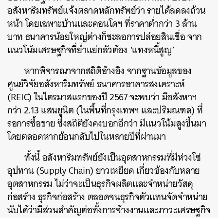
อสังหาริมทรัพย์แจ้งตลาดหลักทรัพย์ว่า รายได้ลดลงถ้วน
หน้า โดยเฉพาะบ้านและคอนโดฯ ที่ราคาต่ำกว่า 3 ล้าน
บาท ธนาคารน้อยใหญ่ต่างก็ชะลอการปล่อยสินเชื่อ จาก
แนวโน้มเศรษฐกิจที่ย่ำแย่กลัวต้อง ‘แทงหนี้สูญ’
หากพิจารณาจากสถิติอ้างอิง จากฐานข้อมูลของ
ศูนย์วิจัยอสังหาริมทรัพย์ ธนาคารอาคารสงเคราะห์
(REIC) ในไตรมาสแรกของปี 2567 จะพบว่า มีอสังหาฯ
กว่า 2.13 แสนยูนิต (ในพื้นที่กรุงเทพฯ และปริมณฑล) ที่
รอการซื้อขาย ซึ่งสถิติยังคงบอกอีกว่า มีแนวโน้มสูงขึ้นมา
โดยตลอดหากย้อนกลับไปในหลายปีที่ผ่านมา
ทั้งนี้ อสังหาริมทรัพย์ยังเป็นอุตสาหกรรมที่มีห่วงโซ่
อุปทาน (Supply Chain) ยาวเหยียด เกี่ยวข้องกับหลาย
อุตสาหกรรม ไม่ว่าจะเป็นธุรกิจผลิตและจำหน่ายวัสดุ
ก่อสร้าง ธุรกิจก่อสร้าง ตลอดจนธุรกิจตัวแทนจัดจำหน่าย
นับได้ว่ามีส่วนสำคัญต่อทั้งการจ้างงานและภาวะเศรษฐกิจ