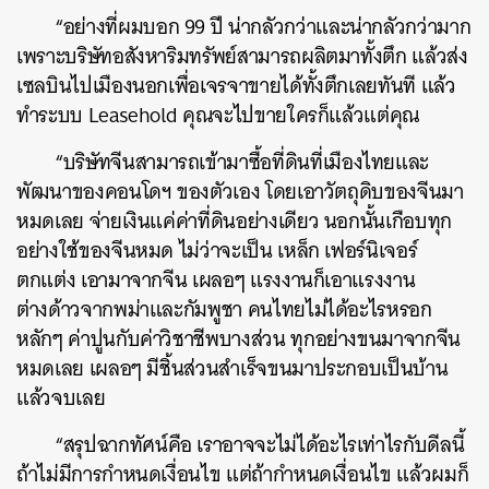
“อย่างที่ผมบอก 99 ปี น่ากลัวกว่าและน่ากลัวกว่ามาก
เพราะบริษัทอสังหาริมทรัพย์สามารถผลิตมาทั้งตึก แล้วส่ง
เซลบินไปเมืองนอกเพื่อเจรจาขายได้ทั้งตึกเลยทันที แล้ว
ทําระบบ Leasehold คุณจะไปขายใครก็แล้วแต่คุณ
“บริษัทจีนสามารถเข้ามาซื้อที่ดินที่เมืองไทยและ
พัฒนาของคอนโดฯ ของตัวเอง โดยเอาวัตถุดิบของจีนมา
หมดเลย จ่ายเงินแค่ค่าที่ดินอย่างเดียว นอกนั้นเกือบทุก
อย่างใช้ของจีนหมด ไม่ว่าจะเป็น เหล็ก เฟอร์นิเจอร์
ตกแต่ง เอามาจากจีน เผลอๆ แรงงานก็เอาแรงงาน
ต่างด้าวจากพม่าและกัมพูชา คนไทยไม่ได้อะไรหรอก
หลักๆ ค่าปูนกับค่าวิชาชีพบางส่วน ทุกอย่างขนมาจากจีน
หมดเลย เผลอๆ มีชิ้นส่วนสำเร็จขนมาประกอบเป็นบ้าน
แล้วจบเลย
“สรุปฉากทัศน์คือ เราอาจจะไม่ได้อะไรเท่าไรกับดีลนี้
ถ้าไม่มีการกําหนดเงื่อนไข แต่ถ้ากําหนดเงื่อนไข แล้วผมก็