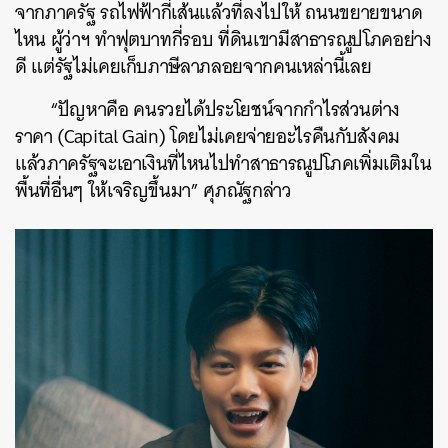
จากภาครัฐ รถไฟฟ้ากี่เส้นแล้วที่ลงไปให้ ถนนขยายขนาด
ไหน ผู้ว่าฯ ทำฟุตบาทกี่รอบ ที่ดินเขามีสาธารณูปโภคอย่าง
ดี แต่รัฐไม่เคยเก็บภาษีลาภลอยจากคนเหล่านี้เลย
“ปัญหาคือ คนรวยได้ประโยชน์จากกำไรส่วนต่าง
ราคา (Capital Gain) โดยไม่เคยจ่ายอะไรคืนกับสังคม
แล้วภาครัฐจะเอาเงินที่ไหนไปทำสาธารณูปโภคเพิ่มเติมใน
พื้นที่อื่นๆ ให้เจริญขึ้นมา” ศุภณัฐกล่าว