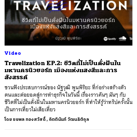
Video
Travelization EP.2: ชีวิตที่ไม่เป็นดั่งฝันใน
มหานครนิวยอร์ก เมืองแห่งแสงสีและการ
สังสรรค์
ชวนฟังประสบการณ์ของ นัฐวุฒิ พูนพิริยะ ที่ก่อร่างสร้างตัว
ตนและต่อยอดสู่การทำธุรกิจในวันนี้ เรื่องราวคันๆ มันๆ กับ
ชีวิตที่ไม่เป็นดั่งฝันในมหานครนิวยอร์ก ที่ทำให้รู้ว่าทริปครั้งนั้น
เป็นการเที่ยวไม่เสียเที่ยว
โดย
ชยพล ทองสวัสดิ์
,
กิตตินันท์ วัฒนธิติกุล