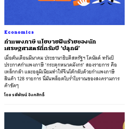
Economics
กำแพงภาษี นโยบายฝันร้ายของนัก
เศรษฐศาสตร์ที่ทรัมป์ ‘ปลุกผี’
เมื่อต้นเดือนมีนาคม ประธานาธิบดีสหรัฐฯ โดนัลด์ ทรัมป์
ประกาศกำแพงภาษี ‘กระตุกหนวดมังกร’ สองรายการ คือ
เหล็กกล้า และอลูมิเนียมทำให้จีนโต้กลับด้วยกำแพงภาษี
สินค้า 128 รายการ นี่มันพล็อตโบร่ำโบราณของสงครามการ
ค้าชัดๆ
โดย
รพีพัฒน์ อิงคสิทธิ์
ค้นหา
SHARE
TWEET
LINE
EMAIL