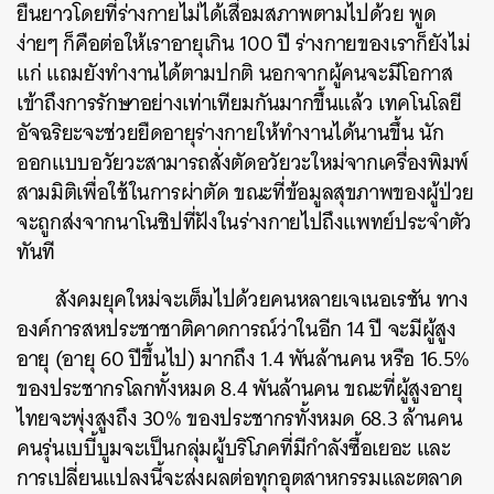
ยืนยาวโดยที่ร่างกายไม่ได้เสื่อมสภาพตามไปด้วย พูด
ง่ายๆ ก็คือต่อให้เราอายุเกิน 100 ปี ร่างกายของเราก็ยังไม่
แก่ แถมยังทำงานได้ตามปกติ นอกจากผู้คนจะมีโอกาส
เข้าถึงการรักษาอย่างเท่าเทียมกันมากขึ้นแล้ว เทคโนโลยี
อัจฉริยะจะช่วยยืดอายุร่างกายให้ทำงานได้นานขึ้น นัก
ออกแบบอวัยวะสามารถสั่งตัดอวัยวะใหม่จากเครื่องพิมพ์
สามมิติเพื่อใช้ในการผ่าตัด ขณะที่ข้อมูลสุขภาพของผู้ป่วย
จะถูกส่งจากนาโนชิปที่ฝังในร่างกายไปถึงแพทย์ประจำตัว
ทันที
สังคมยุคใหม่จะเต็มไปด้วยคนหลายเจเนอเรชัน ทาง
องค์การสหประชาชาติคาดการณ์ว่าในอีก 14 ปี จะมีผู้สูง
อายุ (อายุ 60 ปีขึ้นไป) มากถึง 1.4 พันล้านคน หรือ 16.5%
ของประชากรโลกทั้งหมด 8.4 พันล้านคน ขณะที่ผู้สูงอายุ
ไทยจะพุ่งสูงถึง 30% ของประชากรทั้งหมด 68.3 ล้านคน
คนรุ่นเบบี้บูมจะเป็นกลุ่มผู้บริโภคที่มีกำลังซื้อเยอะ และ
การเปลี่ยนแปลงนี้จะส่งผลต่อทุกอุตสาหกรรมและตลาด