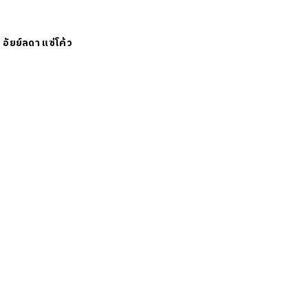
ย
อัยย์ลดา แซ่โค้ว