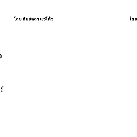
นหา
SHARE
TWEET
LINE
EMAIL
โดย
อัยย์ลดา แซ่โค้ว
โด
0
ู้