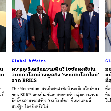
Global Affairs
Gl
ดน
ความจริงหรือความฝัน? ไขข้อสงสัยใน
มอ
้าน
วันที่ทั่วโลกต่างพูดถึง ‘ระเบียบโลกใหม่’
หน
จาก BRICS
ที
กา
The Momentum ชวนไขข้อสงสัยถึงระเบียบใหม่ของ
สื
ที่
กลุ่ม BRICS และร่วมกันหาคำตอบว่า กลุ่มความร่วม
อิน
มือนี้จะสามารถสร้าง ‘ระเบียบโลก’ ขึ้นมาแทนที่
ใน
สหรัฐฯ ได้จริงหรือไม่