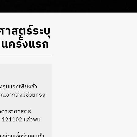
าสตร์ระบุ
็นครั้งแรก
รุนแรงเพียงชั่ว
าณจากสิ่งมีชีวิตทรง
นักดาราศาสตร์
FRB 121102 แล้วพบ
งส่วนเชื่อว่าหลุมดำ