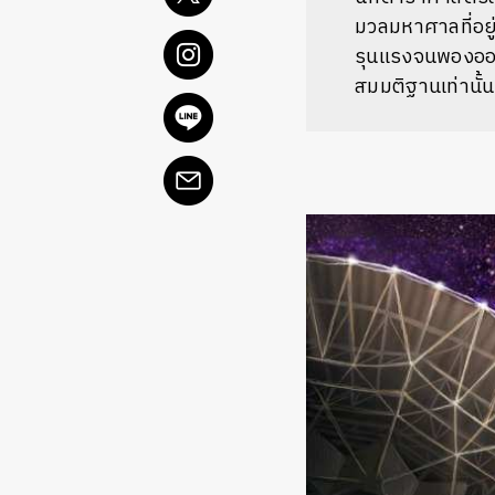
มวลมหาศาลที่อยู
รุนแรงจนพองออกแ
สมมติฐานเท่านั้น