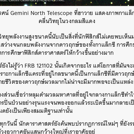
น์ Gemini North Telescope ที่ฮาวาย แสดงภาพกาแล็กซ
คลื่นวิทยุในวงกลมสีแดง
ิทยุพลังงานสูงขนาดนี้นับเป็นสิ่งที่นักฟิสิกส์ไม่เคยพบเห็นม
นั้นสว่างจนกลบพลังงานจากดาวฤกษ์ของทั้งกาแล็กซี การศึ
ารศึกษาฟิสิกส์ดาราศาสตร์ให้กว้างขึ้นอย่างมาก
ยังไม่รู้ว่า FRB 121102 นั้นเกิดจากอะไร แต่โอกาสที่มั
ราะกาแล็กซีแคระที่อยู่ไกลขนาดนี้เป็นกาแล็กซีที่มีดาวฤก
ปลายชีวิตของดาวฤกษ์มวลมากไม่น่าจะมีมากพอจะเป็นแหล่
ส่วนเชื่อว่าหลุมดำมวลมหาศาลที่อยู่ใจกลางกาแล็กซีทำให้ก
ารปั่นป่วนอย่างรุนแรงจนพองออกแล้วระเบิดขึ้นมากลายเ
งหมดยังเป็นเพียงสมมติฐานเท่านั้น
ถึงทุกวันนี้ นักดาราศาสตร์ยังค้นพบปรากฏการณ์ใหม่ๆ ที่ย
้วงอวกาศอันแสนกว้างใหญ่ที่เราอาศัยอยู่