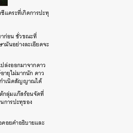
ีแคระที่เกิดการปะทุ
าก่อน ชั่วขณะที่
กษามันอย่างละเอียดจะ
นจะเปล่งออกมาจากดาว
ษ์อายุไม่มากนัก ดาว
งกำเนิดสัญญาณได้
ลุ่มแก๊สร้อนจัดที่
ป็นการปะทุของ
ังรอคอยคำอธิบายและ