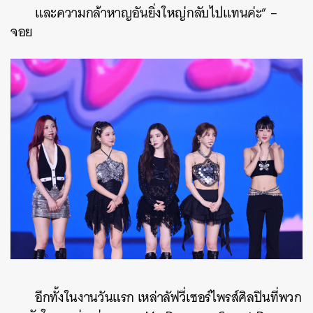
และความกล้าหาญอันยิ่งใหญ่กลับไปแทนค่ะ” –
จอย
อีกทั้งในงานวันแรก เหล่าลัฟวี่เซอร์ไพรส์ศิลปินที่พวก