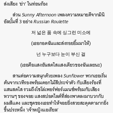
ส่งเสียง ‘ย่า’ ในท่อนร้อง
ส่วน
Sunny Afternoon
เพลงความหมายดีจากมินิ
อัลบั้มที่ 3 อย่าง
Russian Roulette
저 넓은 품 속에 싱그런 미소에
(เธอกอดฉันและส่งรอยยิ้มมาให้)
넌 누구보다 눈이 부신 걸
(เธอคือแสงอันสดใสแสงเดียวของฉันเลยนะ)
สานต่อความสนุกด้วยเพลง
Sunflower
พวกเธอเริ่ม
ต้นจากเวทีรองพร้อมดอกไม้สีประจำตัว กับเสียงร้องที่
แสนสดใส รวมถึงโซโล่เพอร์ฟอร์แมนซ์พร้อมกับเสียง
หวานๆ ของจอย แสงสปอตไลต์ที่ส่องพาดลงมาบวกกับ
ผมสีแดง และชุดของเธอทำให้จอยยิ่งสวยสะดุดตามากยิ่ง
ขึ้นประหนึ่ง ‘เจ้าหญิงแอเรียล’