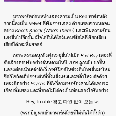
หากพาร์ตก่อนหน้าแสดงความเป็น Red พาร์ตหลัง
จากนี้คงเป็น Velvet ที่เริ่มการแสดง ด้วยเพลงชวนหลอน
อย่าง
Knock Knock (Who’s There?)
และเพิ่มความร้อน
แรงขึ้นไปอีกขั้น เมื่อไอรีนได้โชว์แดนซ์โซโล่ที่เรียกเสียง
เชียร์ได้กระหึ่มฮอลล์
กราฟความสนุกยิ่งพุ่งทะลุขึ้นไปเมื่อ
Bad Boy
เพลงที่
รับเสียงตอบรับอย่างล้นหลามในปี 2018 ถูกหยิบยกขึ้น
แสดงต่อหน้าเหล่าลัฟวี่ การรีมิกซ์ในช่วงอินโทรขึ้นมาใหม่
ซึลกิโชว์สเต็ปการเต้นที่ทั้งแข็งแรงและพลิ้วไหว ต่อด้วย
เพลงฮิตอย่าง
Psycho
ที่ลัฟวี่สามารถร้องตามได้แทบจะ
เกือบทั้งเพลง และที่ขาดไม่ได้คงเป็นท่อนของไอรีนอย่าง
Hey, trouble 경고 따윈 없이 오는 너
ค้นหา
SHARE
TWEET
LINE
EMAIL
(
พวกปัญหาเข้ามาหาฉันโดยที่ไม่ทันได้ตั้งตัว
)