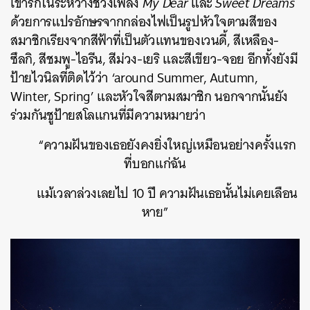
เขารักในระหว่างช่วงเพลง
My Dear
และ
Sweet Dreams
ด้วยการแปรอักษรจากกล่องไฟเป็นรูปหัวใจตามสีของ
สมาชิกเรียงจากสีฟ้าที่เป็นตัวแทนของเวนดี้, สีเหลือง-
ซึลกิ, สีชมพู-ไอรีน, สีม่วง-เยริ และสีเขียว-จอย อีกทั้งยังมี
ป้ายไวนิลที่ติดไว้ว่า ‘around Summer, Autumn,
Winter, Spring’ และหัวใจสีตามสมาชิก นอกจากนั้นยัง
ร่วมกันชูป้ายสโลแกนที่มีความหมายว่า
“ความฝันของเธอยังคงยิ่งใหญ่เหมือนอย่างครั้งแรก
ที่บอกแก่ฉัน
แม้เวลาล่วงเลยไป 10 ปี ความฝันเธอนั้นไม่เคยเลือน
หาย”