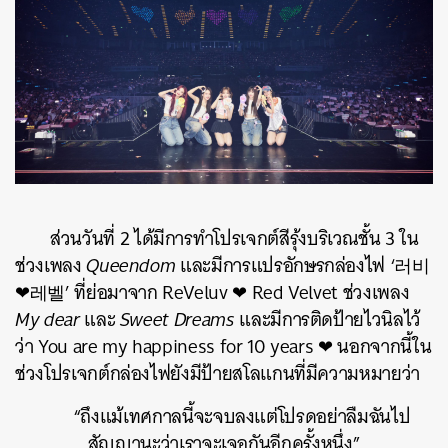
ส่วนวันที่ 2 ได้มีการทำโปรเจกต์สีรุ้งบริเวณชั้น 3 ใน
ช่วงเพลง
Queendom
และมีการแปรอักษรกล่องไฟ ‘러비
❤레벨’ ที่ย่อมาจาก ReVeluv ❤ Red Velvet ช่วงเพลง
My dear
และ
Sweet Dreams
และมีการติดป้ายไวนิลไว้
ว่า You are my happiness for 10 years ❤ นอกจากนี้ใน
ช่วงโปรเจกต์กล่องไฟยังมีป้ายสโลแกนที่มีความหมายว่า
“ถึงแม้เทศกาลนี้จะจบลงแต่โปรดอย่าลืมฉันไป
สัญญานะว่าเราจะเจอกันอีกครั้งหนึ่ง”