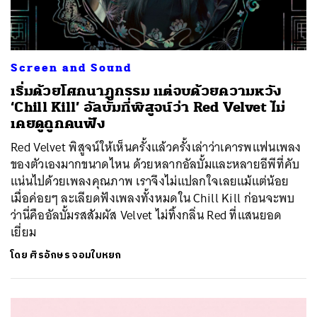
ค้นหา
SHARE
TWEET
LINE
EMAIL
Screen and Sound
เริ่มด้วยโศกนาฏกรรม แต่จบด้วยความหวัง
‘Chill Kill’ อัลบั้มที่พิสูจน์ว่า Red Velvet ไม่
เคยดูถูกคนฟัง
Red Velvet พิสูจน์ให้เห็นครั้งแล้วครั้งเล่าว่าเคารพแฟนเพลง
ของตัวเองมากขนาดไหน ด้วยหลากอัลบั้มและหลายอีพีที่คับ
แน่นไปด้วยเพลงคุณภาพ เราจึงไม่แปลกใจเลยแม้แต่น้อย
เมื่อค่อยๆ ละเลียดฟังเพลงทั้งหมดใน Chill Kill ก่อนจะพบ
ว่านี่คืออัลบั้มรสสัมผัส Velvet ไม่ทิ้งกลิ่น Red ที่แสนยอด
เยี่ยม
โดย
ศิรอักษร จอมใบหยก