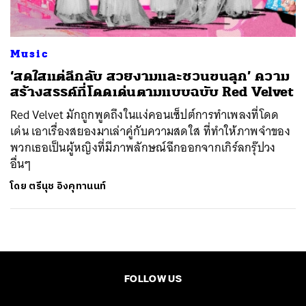
Music
‘สดใสแต่ลึกลับ สวยงามและชวนขนลุก’ ความ
สร้างสรรค์ที่โดดเด่นตามแบบฉบับ Red Velvet
Red Velvet มักถูกพูดถึงในแง่คอนเซ็ปต์การทำเพลงที่โดด
เด่น เอาเรื่องสยองมาเล่าคู่กับความสดใส ที่ทำให้ภาพจำของ
พวกเธอเป็นผู้หญิงที่มีภาพลักษณ์ฉีกออกจากเกิร์ลกรุ๊ปวง
อื่นๆ
โดย
ตรีนุช อิงคุทานนท์
FOLLOW US