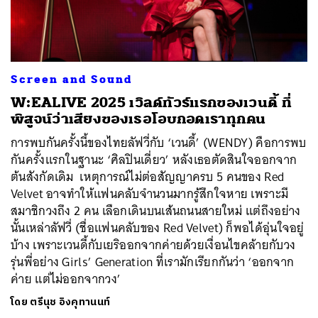
Screen and Sound
W:EALIVE 2025 เวิลด์ทัวร์แรกของเวนดี้ ที่
พิสูจน์ว่าเสียงของเธอโอบกอดเราทุกคน
การพบกันครั้งนี้ของไทยลัฟวี่กับ ‘เวนดี้’ (WENDY) คือการพบ
กันครั้งแรกในฐานะ ‘ศิลปินเดี่ยว’ หลังเธอตัดสินใจออกจาก
ต้นสังกัดเดิม เหตุการณ์ไม่ต่อสัญญาครบ 5 คนของ Red
Velvet อาจทำให้แฟนคลับจำนวนมากรู้สึกใจหาย เพราะมี
สมาชิกวงถึง 2 คน เลือกเดินบนเส้นถนนสายใหม่ แต่ถึงอย่าง
นั้นเหล่าลัฟวี่ (ชื่อแฟนคลับของ Red Velvet) ก็พอได้อุ่นใจอยู่
บ้าง เพราะเวนดี้กับเยริออกจากค่ายด้วยเงื่อนไขคล้ายกับวง
รุ่นพี่อย่าง Girls’ Generation ที่เรามักเรียกกันว่า ‘ออกจาก
ค่าย แต่ไม่ออกจากวง’
โดย
ตรีนุช อิงคุทานนท์