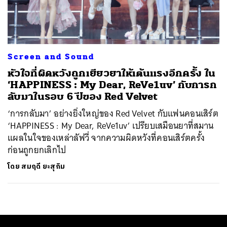
ค้นหา
SHARE
TWEET
LINE
EMAIL
Screen and Sound
หัวใจที่ผิดหวังถูกเยียวยาให้เต้นแรงอีกครั้ง ใน
‘HAPPINESS : My Dear, ReVe1uv’ กับการก
ลับมาในรอบ 6 ปีของ Red Velvet
‘การกลับมา’ อย่างยิ่งใหญ่ของ Red Velvet กับแฟนคอนเสิร์ต
‘HAPPINESS : My Dear, ReVe1uv’ เปรียบเสมือนยาที่สมาน
แผลในใจของเหล่าลัฟวี่ จากความผิดหวังที่คอนเสิร์ตครั้ง
ก่อนถูกยกเลิกไป
โดย
สมฤดี ยะสุกิม