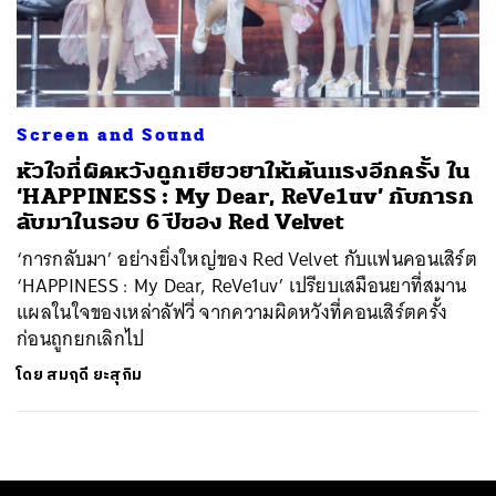
ค้นหา
SHARE
TWEET
LINE
EMAIL
Screen and Sound
หัวใจที่ผิดหวังถูกเยียวยาให้เต้นแรงอีกครั้ง ใน
‘HAPPINESS : My Dear, ReVe1uv’ กับการก
ลับมาในรอบ 6 ปีของ Red Velvet
‘การกลับมา’ อย่างยิ่งใหญ่ของ Red Velvet กับแฟนคอนเสิร์ต
‘HAPPINESS : My Dear, ReVe1uv’ เปรียบเสมือนยาที่สมาน
แผลในใจของเหล่าลัฟวี่ จากความผิดหวังที่คอนเสิร์ตครั้ง
ก่อนถูกยกเลิกไป
โดย
สมฤดี ยะสุกิม