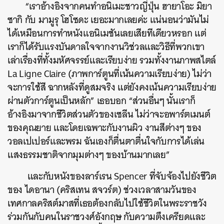
“เราอ้างอิงจากคนทำอนิเมะชาวญี่ปุ่น ฮายาโอะ มิยา
ซากิ กับ มามูรุ โฮโซดะ เยอะมากเลยค่ะ แน่นอนว่ามันไม่
ได้เหมือนการทำหนังแอนิเมชันเลยเสียทีเดียวหรอก แต่
เราก็ได้รับแรงบันดาลใจจากงานวิช่วลและวิธีที่พวกเขา
เล่าเรื่องที่ทั้งมหัศจรรย์และเรียบง่าย รวมทั้งงานภาพสไตล์
La Ligne Claire (ภาพการ์ตูนที่เน้นความเรียบง่าย) ไม่ว่า
จะการใช้สี ฉากหลังที่ดูสมจริง แต่ยังคงเน้นความเรียบง่าย
ผ่านตัวการ์ตูนเป็นหลัก” เธอบอก “ส่วนอื่นๆ นั้นเราก็
อ้างอิงมาจากชีวิตส่วนตัวของเซลีน ไม่ว่าจะอพาร์ตเมนต์
ของคุณยาย และโดยเฉพาะกับงานผิว งานสีต่างๆ ของ
วอลเปเปอร์และพรม ฉันเองก็ตื่นตาตื่นใจกับการได้เล่น
แสงธรรมชาติจากมุมต่างๆ ของบ้านมากเลย”
และกับหนังของลาร์เรน Spencer ที่จับจ้องไปยังชีวิต
ของ ไดอานา (คริสเทน สจวร์ต) ช่วงเวลาสามวันของ
เทศกาลคริสต์มาสที่เธอต้องกลับไปใช้ชีวิตในพระราชวัง
ร่วมกันกับคนในราชวงศ์อังกฤษ กับความตึงเครียดและ