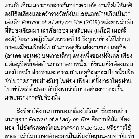
งานกับเซียมมา หากกล่าวกันอย่างรวบรัด งานที่ส่งให้มาธ็
องมีชื่อเสียงและคว้ารางวัลทั้งในและนอกบ้านเกิดเป็นว่า
เล่นคือ
Portrait of a Lady on Fire
(2019) หนังยาวลำดับ
ที่สี่ของเซียมมา เล่าเรื่องของ มาเรียนเน (เนโอมี เมอร์ล็
องต์) จิตรกรหญิงในศตวรรษที่ 18 ซึ่งถูกว่าจ้างให้ไปวาด
ภาพเหมือนเพื่อส่งไปเป็นภาพดูตัวแต่งงานของ เอลูอิส
(อาเดล แอเนล) บนเกาะเล็กๆ แห่งหนึ่งของฝรั่งเศส เพียง
แต่เอลูอิสนั้นต่อต้านการวาดภาพนี้ มาเรียนเนจึงต้องแอบ
มองใบหน้า ท่วงท่าและความเป็นเอลูอิสทุกระเบียดนิ้วเพื่อ
จำไปวาดภาพอย่างลับๆ ในห้อง เพียงแต่ยิ่งเวลาไหลผ่าน
ไปเท่าไหร่ ทั้งสองกลับยิ่งพบว่ามีบางอย่างงอกงามขึ้น
มาระหว่างการจับจ้องนั้น
สิ่งที่ทำให้งานภาพของมาธ็องได้รับคำชื่นชมอย่าง
หนาหูจาก
Portrait of a Lady on Fire
คือการที่มัน ‘จ้อง
มอง’ ไปยังตัวละครโดยปราศจาก Male Gaze หรือการใช้
สายตาเล้าโลม มองตัวละครเป็นเพียงวัตถุบนจอเท่านั้น ทั้ง