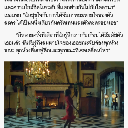
และความใกล้ชิดในระดับที่แตกต่างกันไปกับไดอานา”
เธอบอก “ฉันสุขใจกับการได้จับภาพลมหายใจของตัว
ละคร ได้เป็นหนึ่งเดียวกันคริสเทนและตัวละครของเธอ”
“มีหลายครั้งทีเดียวที่ฉันรู้สึกราวกับเกือบได้สัมผัสตัว
เธอแล้ว ฉันรับรู้ถึงลมหายใจของเธอขณะจับจ้องทุกห้วง
ขณะ ทุกห้วงที่เธอรู้สึกและทุกขณะที่เธอเคลื่อนไหว”