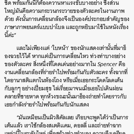
ชิด พร้อมกันนี้ก็ต้องควานหาแรงขับบางอย่าง ซึ่งส่วน
ใหญ่มันคือความกระวนกระวายของตัวละครในงานภาพ
ด้วย ดังนั้นการเคลื่อนกล้องจึงเป็นองค์ประกอบสำคัญของ
ภาษาภาพยนตร์แบบปาโบล และถูกหยิบมาใช้ในหนังเรื่อง
นี้ค่ะ”
และไม่เพียงแต่ ‘ใบหน้า’ ของนักแสดงเท่านั้นที่มาธ็
องฉวยไว้ได้ หากแต่เป็นการเคลื่อนไหว ท่วงท่าบางอย่าง
ของตัวละคร สิ่งหนึ่งที่โดดเด่นอย่างมากใน
Spencer
คือ
งานเคลื่อนกล้องที่ร่ายรำไปพร้อมกันกับตัวละคร ทั้งฉากที่
ไดอานาสติแตกในห้องโถง หรือเมื่อเธอกระโดดโลดเต้น
กับลูกๆ อย่างเปี่ยมสุข ไล่เรื่อยมาจนเมื่อเธอไปเดินผ่อน
คลายที่ชายหาด ทุกห้วงขณะนั้นมาธ็องถ่ายทำโดยราวกับ
เธอกำลังร่ายรำไปพร้อมกันกับนักแสดง
“มันเหมือนเป็นมิวสิคัลเลย เกือบจะพูดได้ว่าเป็นการ
เต้นแล้ว เราใช้กล้องสเตดิแคม, ดอลลี่ และถ่ายทำฉาก
เหล่านี้ในระดับไหล่ เพื่อสร้างท่วงทำนอง ความตึงเครียด