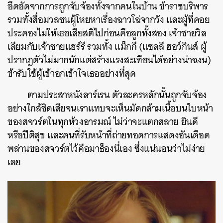
อึดอัดจากการถูกจับจ้องทั้งจากคนในบ้าน ข้าราชบริพาร
รวมทั้งสื่อมวลชนผู้โหยหาเรื่องฉาวโฉ่จากวัง และผู้ที่คอย
ประคองไม่ให้เธอเสียสติไปก่อนคือลูกทั้งสอง เจ้าชายวิล
เลียมกับเจ้าชายแฮร์รี รวมทั้ง แม็กกี (แซลลี ฮอว์กินส์ ผู้
ปรากฏตัวไม่มากนักแต่สร้างแรงสะเทือนได้อย่างน่าฉงน)
ข้ารับใช้ผู้เข้าอกเข้าใจเธออย่างที่สุด
ตามประสาหนังลาร์เรน ตัวละครหลักนั้นถูกจับจ้อง
อย่างใกล้ชิดเสียจนเราแทบจะเห็นมัดกล้ามเนื้อบนใบหน้า
ของสจวร์ตในทุกห้วงอารมณ์ ไม่ว่าจะแตกสลาย ยินดี
หรือปีติสุข และคนที่รับหน้าที่ถ่ายทอดการแสดงอันเดือด
พล่านของสจวร์ตไว้คือมาธ็องนี่เอง ซึ่งแน่นอนว่าไม่ง่าย
เลย