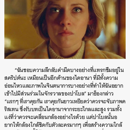
“ฉันชอบความลึกลับดำมืดบางอย่างที่แทรกซึมอยู่ใน
สคริปต์นะ เหมือนเป็นอีกด้านของไดอานา ที่มีทั้งความ
อ่อนไหวและภาพในจินตนาการบางอย่างที่ทำให้ฉันอยาก
เข้าไปมีส่วนร่วมในจักรวาลของปาโบล” มาธ็องกล่าว
“แรกๆ ที่เราคุยกัน เราคุยกันยาวเหยียดว่าควรจะจับภาพค
ริสเทน ซึ่งรับบทเป็นไดอานาจากระยะไกลและสูง รวมทั้ง
แง่ที่ว่าควรจะเคลื่อนกล้องอย่างไรด้วย แต่ปาโบลนั้นอ
ยากให้กล้องใกล้ชิดกับตัวละครมากๆ เพื่อสร้างความใกล้