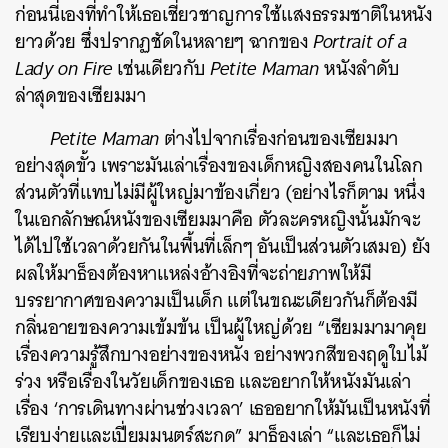
ก่อนนี่เองที่ทำให้เธอเชี่ยวชาญการใช้แสงธรรมชาติในหนัง
ยาวด้วย ซึ่งปรากฏชัดในหลายๆ ฉากของ
Portrait of a
Lady on Fire
เช่นเดียวกับ
Petite Maman
หนังลำดับ
ล่าสุดของเซียมมา
Petite Maman
ต่างไปจากเรื่องก่อนของเซียมมา
อย่างสุดขั้ว เพราะมันเล่าเรื่องของเด็กหญิงสองคนในโลก
ส่วนตัวที่แทบไม่มีผู้ใหญ่มาข้องเกี่ยว (อย่างไรก็ตาม หนึ่ง
ในเอกลักษณ์หนังของเซียมมาคือ ตัวละครหญิงนั้นมักจะ
ได้ไปใช้เวลาด้วยกันในพื้นที่เล็กๆ อันเป็นส่วนตัวเสมอ) ยัง
ผลให้มาธ็องต้องหาแหล่งอ้างอิงที่จะถ่ายภาพให้มี
บรรยากาศของความเป็นเด็ก แต่ในขณะเดียวกันก็ต้องมี
กลิ่นอายของความเข้มข้น เป็นผู้ใหญ่ด้วย “เซียมมามาคุย
เรื่องความรู้สึกบางอย่างของหนัง อย่างพวกสีของฤดูใบไม้
ร่วง หรือเรื่องในวัยเด็กของเธอ และอยากให้หนังมันเล่า
เรื่อง ‘การเดินทางผ่านช่วงเวลา’ เธออยากให้มันเป็นหนังที่
ค้นหา
เรียบง่ายและเปี่ยมมนตร์สะกด” มาธ็องเล่า “และเธอก็ไม่
SHARE
TWEET
LINE
EMAIL