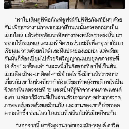
“เราไปเดินดูพิพิธภัณฑ์ลูฟวร์กับพิพิธภัณฑ์อื่นๆ ด้วย
กัน เพื่อหาว่างานภาพของมาเรียนเนนั้นควรออกมาเป็น
แบบไหน แล้วค่อยพัฒนาทิศทางของหนังจากตรงนั้น เรา
อยากให้เอเลอเน เดลแมร์ จิตรกรร่วมสมัยที่อายุเท่ากับมา
เรียนเน วาดด้วยสไตล์และฝีแปรงของเธอเอง แต่พร้อม
กันนั้นก็ต้องเปี่ยมไปด้วยจิตวิญญาณแบบยุคศตวรรษที่
18 ด้วย” มาธ็องเล่า “และหนึ่งในจิตรกรที่เราใช้เป็นต้น
แบบคือ ฌ็อง-บาติสต์-กามีย์ กอโร ซึ่งมีงานนิทรรศการ
เกี่ยวกับเขาในช่วงที่เรากำลังเตรียมทำหนังพอดี กอโรเป็น
จิตรกรในศตวรรษที่ 19 และเป็นที่รู้จักจากงานภาพแลนด์
สเคป แต่เขาก็มีงานที่เป็นส่วนตัวเอามากๆ อย่างการวาด
ภาพพอร์เทรตด้วยเหมือนกัน และงานของเขาก็ถ่ายทอด
ความลึกซึ้ง อ่อนไหว ในแบบที่เซลีนกับฉันมีเหมือนกัน
“นอกจากนี้ เรายังดูงานวาดของ ฌัก-หลุยส์ ดาวีด