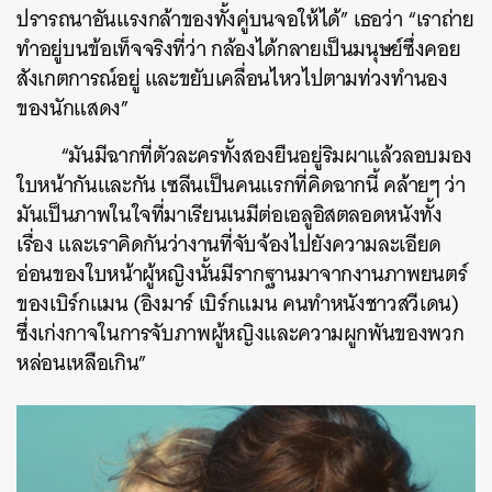
ปรารถนาอันแรงกล้าของทั้งคู่บนจอให้ได้” เธอว่า “เราถ่าย
ทำอยู่บนข้อเท็จจริงที่ว่า กล้องได้กลายเป็นมนุษย์ซึ่งคอย
สังเกตการณ์อยู่ และขยับเคลื่อนไหวไปตามท่วงทำนอง
ของนักแสดง”
“มันมีฉากที่ตัวละครทั้งสองยืนอยู่ริมผาแล้วลอบมอง
ใบหน้ากันและกัน เซลีนเป็นคนแรกที่คิดฉากนี้ คล้ายๆ ว่า
มันเป็นภาพในใจที่มาเรียนเนมีต่อเอลูอิสตลอดหนังทั้ง
เรื่อง และเราคิดกันว่างานที่จับจ้องไปยังความละเอียด
อ่อนของใบหน้าผู้หญิงนั้นมีรากฐานมาจากงานภาพยนตร์
ของเบิร์กแมน (อิงมาร์ เบิร์กแมน คนทำหนังชาวสวีเดน)
ซึ่งเก่งกาจในการจับภาพผู้หญิงและความผูกพันของพวก
หล่อนเหลือเกิน”