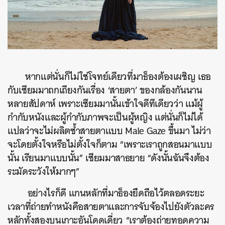
หากแต่นั่นก็ไม่ใช่โจทย์เดียวที่มาธ็องต้องเผชิญ เธอ
กับเซียมมาถกเถียงกันเรื่อง ‘สายตา’ ของกล้องกันนาน
หลายสัปดาห์ เพราะเซียมมานั้นเข้าใจดีทีเดียวว่า แม้ผู้
กำกับหนังและผู้กำกับภาพจะเป็นผู้หญิง แต่นั่นก็ไม่ได้
แปลว่าจะไม่ผลิตซ้ำสายตาแบบ Male Gaze ขึ้นมา ไม่ว่า
จะโดยตั้งใจหรือไม่ตั้งใจก็ตาม “เพราะเราถูกสอนมาแบบ
นั้น เรียนมาแบบนั้น” เซียมมาสาธยาย “ดังนั้นฉันจึงต้อง
ระมัดระวังให้มากๆ”
อย่างไรก็ดี แกนหลักที่มาธ็องยึดถือไว้ตลอดระยะ
เวลาที่ถ่ายทำหนังคือสายตาและการจับจ้องไปยังตัวละคร
หลักทั้งสองบนเกาะอันโดดเดี่ยว “เราต้องถ่ายทอดความ