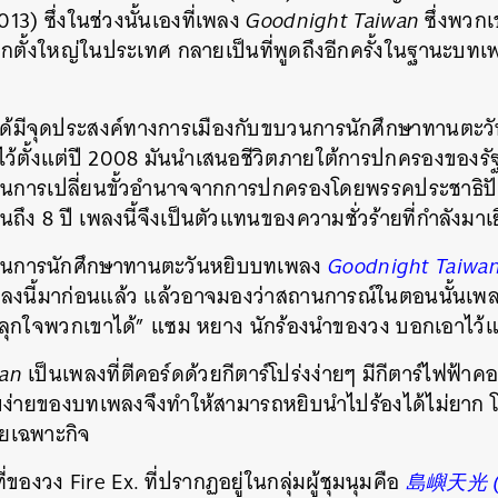
13) ซึ่งในช่วงนั้นเองที่เพลง
Goodnight Taiwan
ซึ่งพ
วกเข
ือกตั้งใหญ่ในประเทศ กลายเป็นที่พูดถึงอีกครั้งในฐานะ
่ได้มีจุดประสงค์ทางการเมืองกับขบวนการนักศึกษาทานตะวัน
าไว้ตั้งแต่ปี 2008 มันนำเสนอชีวิตภายใต้การปกครองของ
อเป็นการเปลี่ยนขั้วอำนาจจากการปกครองโดยพรรคประชาธิปัตย
ง 8 ปี เพลงนี้จึงเป็นตัวแทนของความชั่วร้ายที่กำลังมา
ขบวนการนักศึกษาทานตะวันหยิบบทเพลง
Goodnight Taiwa
ลงนี้มาก่อนแล้ว แล้วอาจมองว่าสถานการณ์ในตอนนั้นเพลงนี
ลุกใจพวกเขาได้” แซม หยาง นักร้องนำของวง บอกเอาไว้
wan
เป็นเพลงที่ตีคอร์ดด้วยกีตาร์โปร่งง่ายๆ มีกีตาร์ไฟฟ้า
ียบง่ายของบทเพลงจึงทำให้สามารถหยิบนำไปร้องได้ไม่ยา
โดยเฉพาะกิจ
่ของวง Fire Ex. ที่ปรากฏอยู่ในกลุ่มผู้ชุมนุม
คือ
島嶼天光 (Is