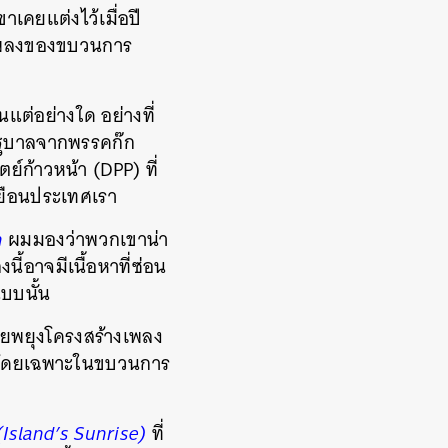
าเคยแต่งไว้เมื่อปี
บทเพลงของขบวนการ
แต่อย่างใด อย่างที่
รัฐบาลจากพรรคก๊ก
์ก้าวหน้า (DPP) ที่
เยือนประเทศเรา
n
ผมมองว่าพวกเขาน่า
้อาจมีเนื้อหาที่ซ่อน
แบบนั้น
คอยพยุงโครงสร้างเพลง
ก โดยเฉพาะในขบวนการ
land’s Sunrise)
ที่