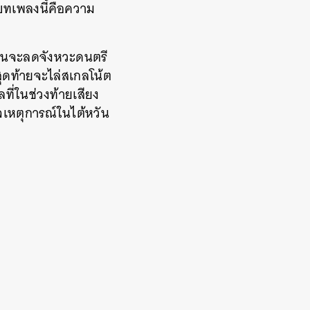
บทเพลงนี้คือความ
ก่อนจะลดจังหวะดนตรี
ุดท้ายจะไล่สเกลโน้ต
ที่ในช่วงท้ายเสียง
ใจเหตุการณ์ในไต้หวัน