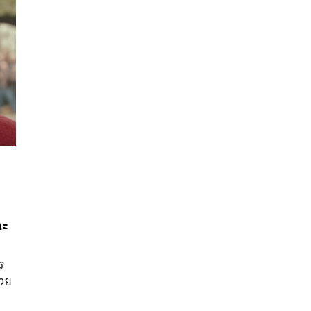
นหา
ละ
SHARE
TWEET
LINE
EMAIL
ร
้วย