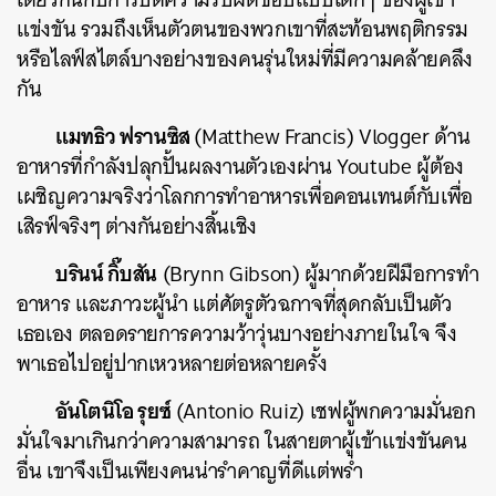
แข่งขัน รวมถึงเห็นตัวตนของพวกเขาที่สะท้อนพฤติกรรม
หรือไลฟ์สไตล์บางอย่างของคนรุ่นใหม่ที่มีความคล้ายคลึง
กัน
แมทธิว ฟรานซิส
(Matthew Francis) Vlogger ด้าน
อาหารที่กำลังปลุกปั้นผลงานตัวเองผ่าน Youtube ผู้ต้อง
เผชิญความจริงว่าโลกการทำอาหารเพื่อคอนเทนต์กับเพื่อ
เสิรฟ์จริงๆ ต่างกันอย่างสิ้นเชิง
บรินน์ กิ๊บสัน
(Brynn Gibson) ผู้มากด้วยฝีมือการทำ
อาหาร และภาวะผู้นำ แต่ศัตรูตัวฉกาจที่สุดกลับเป็นตัว
เธอเอง ตลอดรายการความว้าวุ่นบางอย่างภายในใจ จึง
พาเธอไปอยู่ปากเหวหลายต่อหลายครั้ง
อันโตนิโอ รุยซ์
(
Antonio Ruiz) เชฟผู้พกความมั่นอก
มั่นใจมาเกินกว่าความสามารถ ในสายตาผู้เข้าแข่งขันคน
อื่น เขาจึงเป็นเพียงคนน่ารำคาญที่ดีแต่พร่ำ