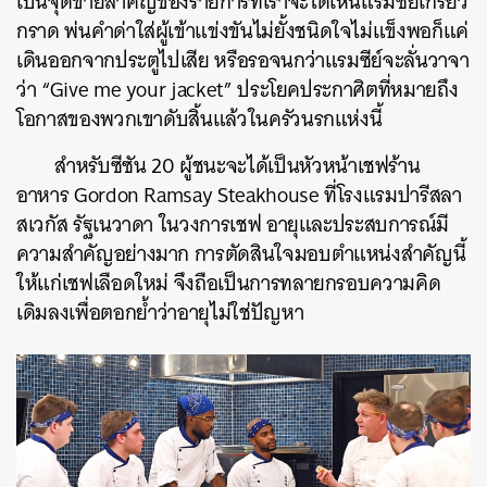
เป็นจุดขายสำคัญของรายการที่เราจะได้เห็นแรมซีย์เกรี้ยว
กราด พ่นคำด่าใส่ผู้เข้าแข่งขันไม่ยั้งชนิดใจไม่แข็งพอก็แค่
เดินออกจากประตูไปเสีย หรือรอจนกว่าแรมซีย์จะลั่นวาจา
ว่า “Give me your jacket” ประโยคประกาศิตที่หมายถึง
โอกาสของพวกเขาดับสิ้นแล้วในครัวนรกแห่งนี้
สำหรับซีซัน 20 ผู้ชนะจะได้เป็นหัวหน้าเชฟร้าน
อาหาร Gordon Ramsay Steakhouse ที่โรงแรมปารีสลา
สเวกัส รัฐเนวาดา ในวงการเชฟ อายุและประสบการณ์มี
ความสำคัญอย่างมาก การตัดสินใจมอบตำแหน่งสำคัญนี้
ให้แก่เชฟเลือดใหม่ จึงถือเป็นการทลายกรอบความคิด
เดิมลงเพื่อตอกย้ำว่าอายุไม่ใช่ปัญหา