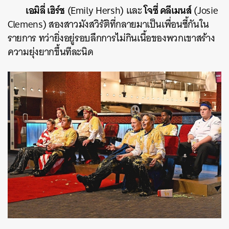
เอมิลี่ เฮิร์ช
โจซี่ คลีเมนส์
(Emily Hersh) และ
(Josie
Clemens) สองสาวมังสวิรัติที่กลายมาเป็นเพื่อนซี้กันใน
รายการ ทว่ายิ่งอยู่รอบลึกการไม่กินเนื้อของพวกเขาสร้าง
ความยุ่งยากขึ้นทีละนิด
ค้นหา
SHARE
TWEET
LINE
EMAIL