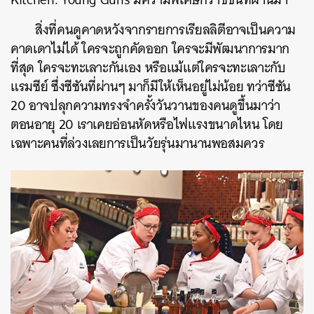
สิ่งที่คนดูคาดหวังจากรายการเรียลลิตีอาจเป็นความ
คาดเดาไม่ได้ ใครจะถูกคัดออก ใครจะมีพัฒนาการมาก
ที่สุด ใครจะทะเลาะกันเอง หรือแม้แต่ใครจะทะเลาะกับ
แรมซีย์ ซึ่งซีซันที่ผ่านๆ มาก็มีให้เห็นอยู่ไม่น้อย ทว่าซีซัน
20 อาจปลุกความทรงจำครั้งวันวานของคนดูขึ้นมาว่า
ตอนอายุ 20 เราเคยอ่อนหัดหรือไฟแรงขนาดไหน โดย
เฉพาะคนที่ล่วงเลยการเป็นวัยรุ่นมานานพอสมควร