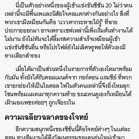
นี่เป็นตัวอย่างหนึ่งของผู้เข้าแข่งขันซีซัน 20 ไม่ว่าคน
เหล่านี้จะมีพื้นเพและนิสัยใจคอแตกต่างกันอย่างไร สิ่งที่
พวกเขามีเหมือนกันคือ ‘แววตากระหายใฝ่รู้’ ที่ฉาย
ประกายออกมา อาจเพราะเชฟเหล่านี้เพิ่งเริ่มต้นทำงานได้
ไม่นาน ยังไม่ทันจะได้ลิ้มรสความสำเร็จเหมือนผู้เข้า
แข่งขันซีซันอื่น หรือโปรไฟล์ยังไม่เลิศหรูพอให้ตัวเองมี
ทางเลือกสำรอง
เมื่อได้มาเป็นส่วนหนึ่งในรายการที่ตัวเองโตมาพร้อม
กับมัน ทั้งยังได้รับคอมเมนต์จาก กอร์ดอน แรมซีย์ ที่พวก
เขายกย่องให้เป็นไอดอล ไฟในตัวคนเหล่านี้จึงยิ่งโหมลุก
โชนพร้อมแผดเผาทุกความท้าย ขณะคนดูเองก็เหมือนได้
เฝ้ามองเพชรค่อยๆ ถูกเจียระไน
ความเฉลียวฉลาดของโจทย์
อีกความสนุกหนึ่งของซีซั่นนี้คือโจทย์ต่างๆ ในแต่ละ
ตอน ทางทีมงานได้ดึงวัฒนธรรมของคนรุ่นใหม่เข้ามา