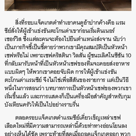
สิ่งที่รอบแจ็คเกตดำทำเอาคนดูอ้าปากค้างคือ แรม
ซีย์สั่งให้ผู้เข้าแข่งขันตะโกนด่าเขาก่อนเริ่มดินเนอร์
เซอร์วิส ซึ่งแต่ละคนจะต้องไปยืนตำแหน่งส่งจาน นับว่า
เป็นภารกิจชี้เป็นชี้ตายว่าพวกเขามีคุณสมบัติเป็นหัวหน้า
เชฟหรือไม่ เพราะเชฟ
คริสตินา วิลสัน ผู้ชนะเลิศในซีซัน 10
ที่กลับมารับหน้าที่เป็นหัวหน้าเชฟของทีมจะคอยส่งอาหาร
แบบผิดๆ ให้พวกเขาคอยจับผิด
การให้ผู้เข้าแข่งขัน
ตะโกนด่าแรมซีย์ จึงไม่ใช่เพื่อสีสันของรายการ แต่เป็นวีธี
หนึ่งในการสอนว่า บทบาทการเป็นหัวหน้าเชฟของพวกเขา
เริ่มขึ้นแล้ว และการแสดงก็เป็นเครื่องมือสำคัญสำหรับกุม
บังเหียนครัวให้เป็นไปอย่างราบรื่น
ตลอดรอบแจ็คเกตดำแรมซีย์เคี่ยวเข็ญเหล่าเชฟ
เลือดใหม่ที่มีความสามารถเหล่านี้ด้วยท่าทางอ่อนโยนลง
อย่างเห็นได้ชัด เพราะท้ายที่สุดเมื่อถอดแจ็กเกตออก พวก