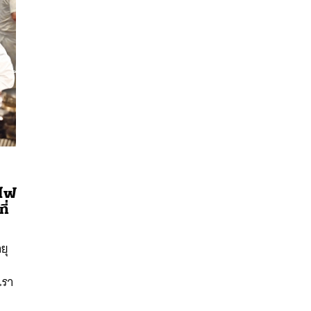
มไฟ
นหา
ี่
SHARE
TWEET
LINE
EMAIL
ยุ
เรา