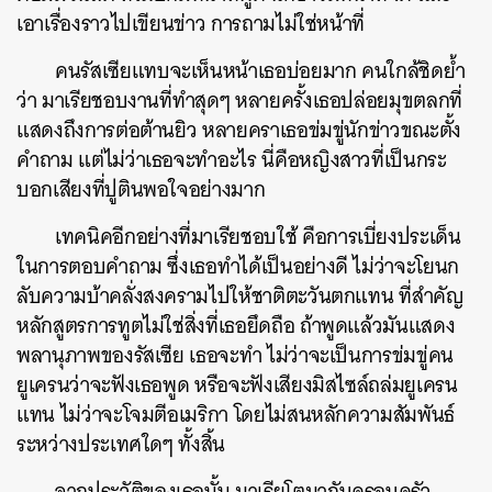
เอาเรื่องราวไปเขียนข่าว การถามไม่ใช่หน้าที่
คนรัสเซียแทบจะเห็นหน้าเธอบ่อยมาก คนใกล้ชิดย้ำ
ว่า มาเรียชอบงานที่ทำสุดๆ หลายครั้งเธอปล่อยมุขตลกที่
แสดงถึงการต่อต้านยิว หลายคราเธอข่มขู่นักข่าวขณะตั้ง
คำถาม แต่ไม่ว่าเธอจะทำอะไร นี่คือหญิงสาวที่เป็นกระ
บอกเสียงที่ปูตินพอใจอย่างมาก
เทคนิคอีกอย่างที่มาเรียชอบใช้ คือการเบี่ยงประเด็น
ในการตอบคำถาม ซึ่งเธอทำได้เป็นอย่างดี ไม่ว่าจะโยนก
ลับความบ้าคลั่งสงครามไปให้ชาติตะวันตกแทน ที่สำคัญ
หลักสูตรการทูตไม่ใช่สิ่งที่เธอยึดถือ ถ้าพูดแล้วมันแสดง
พลานุภาพของรัสเซีย เธอจะทำ ไม่ว่าจะเป็นการข่มขู่คน
ยูเครนว่าจะฟังเธอพูด หรือจะฟังเสียงมิสไซล์ถล่มยูเครน
แทน ไม่ว่าจะโจมตีอเมริกา โดยไม่สนหลักความสัมพันธ์
ระหว่างประเทศใดๆ ทั้งสิ้น
ค้นหา
จากประวัติของเธอนั้น มาเรียโตมากับครอบครัว