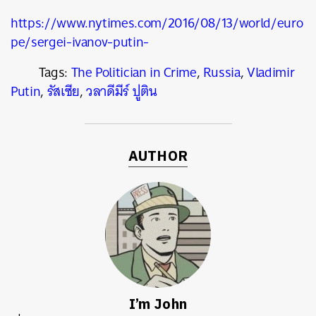
https://www.nytimes.com/2016/08/13/world/euro
pe/sergei-ivanov-putin-
Tags:
The Politician in Crime
,
Russia
,
Vladimir
Putin
,
รัสเซีย
,
วลาดีมีร์ ปูติน
AUTHOR
I’m John