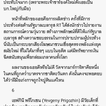
ประทับใจมาก (เพราะพระเจ้าซาร์องค์ใหม่ตั้งเธอเป็น
บก.ใหญ่กับมือ)
หน้าที่หลักของเธอคือการผลิตข่าว ครั้งที่มีการ
ประท้วงต่อต้านรัฐบาลเบลารุส RT ได้ส่งนักข่าวไปรายงาน
สถานการณ์ความวุ่นวาย สร้างภาพลักษณ์ที่ดีให้แก่รัฐบาล
เบลารุส สร้างความชอบธรรมในการปราบปรามผู้ประท้วง
นี่นับเป็นกระบอกเสียงโฆษณาชวนเชื่อสุดทรงพลังแห่งยุค
สมัยใหม่ ที่ไม่ได้มาทื่อๆ แบบในอดีต แต่มีทรัพยากรเงิน
ฉีดสนับสนุนเพื่อกล่อมเกลาคนทั้งโลก
ผลงานของเธอดีหรือไม่ดี วัดจากมาร์การิตาคือหนึ่ง
ในคนที่ถูกคว่ำบาตรจากชาติตะวันตก ดังนั้นคงจะพอตอบ
ได้ว่าฝีมือเก่งกาจถูกใจปูตินแค่ไหน
6
เยฟกินี พรีโกเชน (Yevgeny Prigozhin) มีวัยเด็กที่