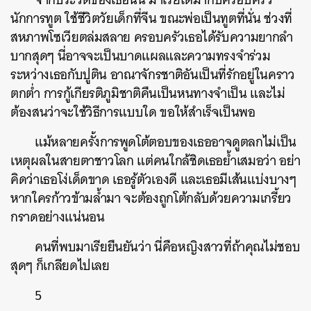
SHARE
TWEET
LINE
EMAIL
นักการทูต ใช้ชีวิตวัยเด็กที่จีน ขณะพ่อเป็นทูตที่นั่น ช่วงที่
สหภาพโซเวียตล่มสลาย ครอบครัวเธอได้รับความยากลำ
บากสุดๆ นี่อาจจะเป็นบาดแผลและความทรงจำร่วม
ระหว่างเธอกับปูติน อาณาจักรชาติอันเป็นที่รักอยู่ในคราว
ตกต่ำ การกู้เกียรติภูมิชาติคืนเป็นหนทางจำเป็น และไม่
ต้องสนว่าจะใช้วิธีการแบบใด ขอให้สำเร็จเป็นพอ
แม้หลายครั้งการพูดโต้ตอบของเธออาจดูตลกไม่เป็น
เหตุผลในสายตาชาวโลก แต่คนใกล้ชิดเธอย้ำเสมอว่า อย่า
คิดว่าเธอโง่เด็ดขาด เธอรู้ตัวเองดี และเธอมีเส้นแบ่งบางๆ
หากใครก้าวข้ามล้ำมา จะต้องถูกโต้กลับด้วยความเกรี้ยว
กราดอย่างแน่นอน
คนที่พบมาเรียยืนยันว่า นี่คือหญิงสาวที่ถ้าคุณไม่ชอบ
สุดๆ ก็เกลียดไปเลย
5