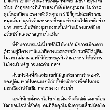
ปวดร้าว เขาติดคุกหลังก่อเหตุลักทรัพย์ ในช่วงวัยรุ่นก็ลัก
ขโมย ทำทุกอย่างที่เกี่ยวข้องกับสิ่งผิดกฎหมาย ไม่ว่าจะ
คุมโสเภณีตามซ่อง หลังติดคุกมา 9 ปีก็ถูกปล่อยตัว ชาย
หนุ่มเริ่มทำธุรกิจร้านอาหาร ซึ่งทุกอย่างเป็นไปด้วยดีอย่าง
มาก เพราะเป็นที่ซ่องสุมของชนชั้นนำในเมืองเซนต์ปีเต
อร์สเบิร์กและอาชญากรในเมือง
ที่ร้านอาหารแห่งนี้ เยฟกินีได้พบกับนักการเมืองดาว
รุ่งชายผู้มีดวงตาอันน่าพิศวงและทรงพลัง วลาดีมีร์ ปูติน
ในเวลาไม่นาน เยฟกินีก็ขยายธุรกิจร้านอาหาร ให้บริการ
ในโรงเรียนรัฐบาลและค่ายทหาร
ด้วยหัวคิดที่ทันสมัย เยฟกินีถูกเรียกขานว่าพ่อครัว
ของปูติน เขาเป็นคนแรกที่ก่อตั้งสำนักข่าวเพื่อเป็นกระ
บอกเสียงให้รัสเซีย ก่อนช่อง RT ด้วยซ้ำ
เยฟกินีก่อตั้งพวกไอโอ จ่ายเงิน จ้างโพสต์ถล่มเกลื่อน
โลกออนไลน์ ที่สำคัญ คนที่ติดคุกไม่ลืมความเหี้ยมโหดได้