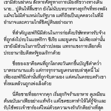
เขามีส่วนฆ่าคน สังหารศัตรูทางการเมืองที่ขวางทางเดิน
นาย… ปูตินให้สิ้นซาก ยังไม่นับบทบาททางธุรกิจที่ทรงพลัง
แม้จะไม่มีตำแหน่งในรัฐบาล แต่ก็ถือเป็นบุคคลวงในที่มี
อำนาจและความใกล้ชิดปูตินอย่างมาก
ที่สำคัญเยฟกินีมีส่วนในการก่อตั้งบริษัททหารรับจ้าง
ที่ถูกส่งไปรบในแอฟริกา ซีเรีย และยูเครน ไม่เพียงเท่านั้น
เขายังมีส่วนในการปั่นข่าวปลอม แทรกแซงการเลือกตั้ง
ประธานาธิบดีสหรัฐอเมริกาด้วย
ชื่อของเขาคือคนที่ถูกโลกตะวันตกขึ้นบัญชีดำคว่ำ
บาตรมานานแล้ว แต่การรุกรานยูเครนรอบล่าสุดนี้ ไม่
เพียงเยฟกินีเท่านั้นที่ถูกจับตามอง แต่คนในครอบครัวเขา
ทั้งหมดล้วนถูกเพ่งเล็งด้วย
นี่คือชายที่ออกจากคุก เริ่มธุรกิจร้านอาหาร ดูเหมือน
ต้นฉบับมาเฟียอย่างแท้จริง แต่โชคชะตาทำให้ได้รู้จักและ
รับใช้พระเจ้าซาร์องค์ใหม่ด้วยความจงรักภักดีอย่างที่สุด