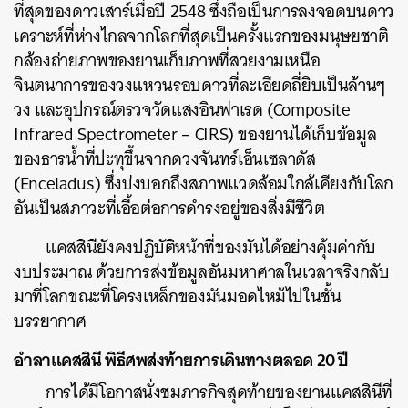
ที่สุดของดาวเสาร์เมื่อปี 2548 ซึ่งถือเป็นการลงจอดบนดาว
เคราะห์ที่ห่างไกลจากโลกที่สุดเป็นครั้งแรกของมนุษยชาติ
กล้องถ่ายภาพของยานเก็บภาพที่สวยงามเหนือ
จินตนาการของวงแหวนรอบดาวที่ละเอียดถี่ยิบเป็นล้านๆ
วง และอุปกรณ์ตรวจวัดแสงอินฟาเรด (Composite
Infrared Spectrometer – CIRS) ของยานได้เก็บข้อมูล
ของธารน้ำที่ปะทุขึ้นจากดวงจันทร์เอ็นเซลาดัส
(Enceladus) ซึ่งบ่งบอกถึงสภาพแวดล้อมใกล้เคียงกับโลก
อันเป็นสภาวะที่เอื้อต่อการดำรงอยู่ของสิ่งมีชีวิต
แคสสินียังคงปฏิบัติหน้าที่ของมันได้อย่างคุ้มค่ากับ
งบประมาณ ด้วยการส่งข้อมูลอันมหาศาลในเวลาจริงกลับ
มาที่โลกขณะที่โครงเหล็กของมันมอดไหม้ไปในชั้น
บรรยากาศ
อำลาแคสสินี พิธีศพส่งท้ายการเดินทางตลอด 20 ปี
การได้มีโอกาสนั่งชมภารกิจสุดท้ายของยานแคสสินีที่