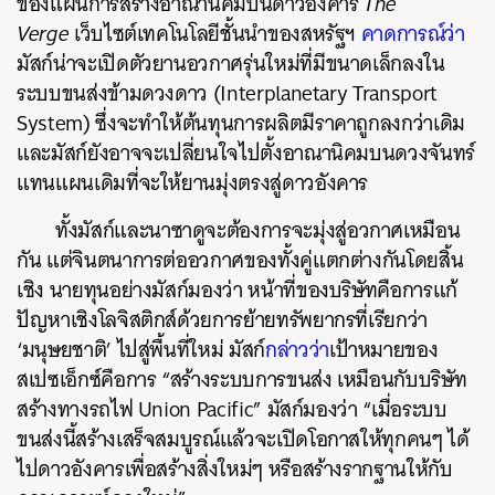
ของแผนการสร้างอาณานิคมบนดาวอังคาร
The
Verge
เว็บไซต์เทคโนโลยีชั้นนำของสหรัฐฯ
คาดการณ์ว่า
มัสก์น่าจะเปิดตัวยานอวกาศรุ่นใหม่ที่มีขนาดเล็กลงใน
ระบบขนส่งข้ามดวงดาว (Interplanetary Transport
System) ซึ่งจะทำให้ต้นทุนการผลิตมีราคาถูกลงกว่าเดิม
และมัสก์ยังอาจจะเปลี่ยนใจไปตั้งอาณานิคมบนดวงจันทร์
แทนแผนเดิมที่จะให้ยานมุ่งตรงสู่ดาวอังคาร
ทั้งมัสก์และนาซาดูจะต้องการจะมุ่งสู่อวกาศเหมือน
กัน แต่จินตนาการต่ออวกาศของทั้งคู่แตกต่างกันโดยสิ้น
เชิง นายทุนอย่างมัสก์มองว่า หน้าที่ของบริษัทคือการแก้
ปัญหาเชิงโลจิสติกส์ด้วยการย้ายทรัพยากรที่เรียกว่า
‘มนุษยชาติ’ ไปสู่พื้นที่ใหม่ มัสก์
กล่าวว่า
เป้าหมายของ
สเปซเอ็กซ์คือการ “สร้างระบบการขนส่ง เหมือนกับบริษัท
สร้างทางรถไฟ Union Pacific” มัสก์มองว่า “เมื่อระบบ
ขนส่งนี้สร้างเสร็จสมบูรณ์แล้วจะเปิดโอกาสให้ทุกคนๆ ได้
ไปดาวอังคารเพื่อสร้างสิ่งใหม่ๆ หรือสร้างรากฐานให้กับ