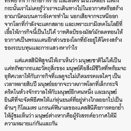
ทรัพยากร การก่อการร้าย และสงครามนิวเคลียร์ แต่ถึง
กระนั้นเราไม่เคยรู้ว่าเราจะเดินทางไปในอวกาศหรือสร้าง
อาณานิคมบนดาวอังคารทำไม นอกเสียจากจะหนีออก
จากโลกที่กำลังจะแตกสลาย และเพราะเรามีเทคโนโลยีที่
เอื้อให้ภารกิจนี้เป็นไปได้ วาทศิลป์ของมัสก์มักลดทอนให้
อวกาศเป็นพรมแดนอีกส่วนของโลกที่ยังอยู่ใต้โครงสร้าง
ของระบบทุนและการแสวงหากำไร
แต่แคสสินีพิสูจน์ให้เราเห็นว่า มนุษยชาติไม่ได้เป็น
แค่ทรัพยากรและวัตถุสิ่งของ มนุษย์คือสิ่งมีชีวิตที่พร้อมจะ
อุทิศเวลาให้กับภารกิจที่แลดูจะไม่เกิดมรรคผลใดๆ เป็น
เวลาหลายสิบปี มนุษย์อยากจะวาดภาพโลกที่เล็กกระจิ
ดริดในห้วงจักรวาลให้กับมนุษย์อีกคนหนึ่ง และมนุษย์
ยินดีที่จะจัดพิธีศพให้แก่หุ่นยนต์ที่อยู่ห่างไกลออกไปเป็น
ล้านๆ กิโลเมตร แกรนด์ฟินาเลของแคสสินีคือการตอกย้ำ
ให้ผู้ชมเห็นว่า มนุษย์ต่างหากคือผู้รังสรรค์อวกาศให้มี
ความหมายแก่กันและกัน