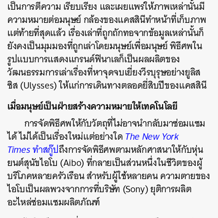
เป็นการตีความ เรียบเรียง และเผยแพร่ให้ภาพเหล่านั้นมี
ความหมายต่อมนุษย์ กล้องของแคสสินีทำหน้าที่เก็บภาพ
แต่ท้ายที่สุดแล้ว เรื่องเล่าที่ถูกถักทอจากข้อมูลเหล่านั้นก็
ยังคงเป็นมุมมองที่ถูกเล่าโดยมนุษย์เพื่อมนุษย์ พิธีศพใน
รูปแบบการแสดงแกรนด์ฟินาเลก็เป็นผลผลิตของ
วัฒนธรรมการเล่าเรื่องที่หาจุดจบเยี่ยงวีรบุรุษอย่างยูลิส
ซิส (Ulysses) ให้แก่การเดินทางตลอดยี่สิบปีของแคสสินี
ค้นหา
เมื่อมนุษย์เป็นฝ่ายสร้างความหมายให้เทคโนโลยี
SHARE
TWEET
LINE
EMAIL
การจัดพิธีศพให้กับวัตถุที่ไม่อาจนำกลับมาซ่อมแซม
ได้ ไม่ได้เป็นเรื่องใหม่แต่อย่างใด
The New York
Times
ทำสกู๊ป
ถึงการจัดพิธีศพตามหลักศาสนาให้กับหุ่น
ยนต์สุนัขไอโบ (Aibo) ที่กลายเป็นส่วนหนึ่งในชีวิตของผู้
บริโภคหลายครัวเรือน สำหรับผู้ใช้หลายคน ความตายของ
ไอโบเป็นผลพวงจากการที่บริษัท (Sony) ยุติการผลิต
อะไหล่ซ่อมแซมผลิตภัณฑ์