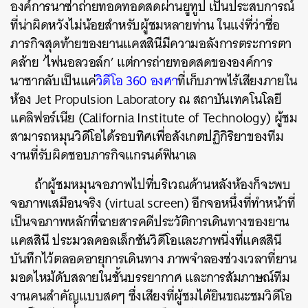
องค์การนาซ่าถ่ายทอดทอดสดผ่านยูทูป เป็นประสบการณ์
ที่น่าผิดหวังไม่น้อยสำหรับผู้ชมหลายท่าน ในแง่ที่ว่าชื่อ
ภารกิจสุดท้ายของยานแคสสินีมีความอลังการตระการตา
คล้าย ‘ไฟนอลวอล์ก’ แต่การถ่ายทอดสดขององค์การ
นาซากลับเป็นแค่
วิดีโอ 360 องศา
ที่เก็บภาพไร้เสียงภายใน
ห้อง Jet Propulsion Laboratory ณ สถาบันเทคโนโลยี
แคลิฟอร์เนีย (California Institute of Technology) ผู้ชม
สามารถหมุนวิดีโอได้รอบทิศเพื่อสังเกตปฏิกิริยาของทีม
งานที่รับผิดชอบภารกิจแกรนด์ฟินาเล
ถ้าผู้ชมหมุนจอภาพไปที่บริเวณด้านหลังห้องก็จะพบ
จอภาพเสมือนจริง (virtual screen) อีกจอหนึ่งที่ทำหน้าที่
เป็นจอภาพหลักที่ฉายสารคดีประวัติการเดินทางของยาน
แคสสินี ประมวลคอลเล็กชันวิดีโอและภาพนิ่งที่แคสสินี
บันทึกไว้ตลอดอายุการเดินทาง ภาพจำลองช่วงเวลาที่ยาน
มอดไหม้ดับสลายในชั้นบรรยากาศ และการสัมภาษณ์ทีม
งานคนสำคัญแบบสดๆ ซึ่งเสียงที่ผู้ชมได้ยินขณะชมวิดีโอ