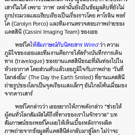
เสาร์ไมได้ เพราะ ‘ภาพ’ เหล่านั้นยังเป็​นข้อมูลดิบที่ยังไม่
ถูกประมวลและเรียบเรียงเป็นเรื่องราวโดย คาโรลิน พอร์
โค (Carolyn Porco) และทีมงานตรวจสอบภาพถ่ายของ
แคสสินี (Cassini Imaging Team) ของเธอ
พอร์โค
ให้สัมภาษณ์กับนิตยสาร
Wired
ว่า ความ
ภูมิใจของเธอและทีมงานคือการได้สร้างบันทึกการเดิน
ทาง (travelogue) ของยานแคสสินีขณะที่มันท่องไปใน
ห้วงอวกาศ โดยส่วนตัวแล้วเธอภูมิใจกับภาพถ่าย ‘วันที่
โลกส่งยิ้ม’​ (The Day the Earth Smiled) ที่ยานแคสสินี
ถ่ายรูปของโลกเป็นจุดเรืองแสงเล็กๆ อันไกลโพ้นเมื่อมอง
จากดาวเสาร์
พอร์โคกล่าวว่า เธออยากให้ภาพดังกล่าว “ช่วยให้
ผู้คนทั่วโลกสัมผัสได้ถึงที่ทางของเราในจักรวาล” บท
สัมภาษณ์ของพอร์โคเผยให้เห็นเบื้องหลังการผลิต
ภาพถ่ายจากข้อมูลที่แคสสินีส่งกลับมาสู่โลก ไม่ว่าจะ