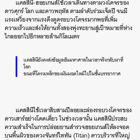
แคสสินี-ฮอยเกนส์ใช้เวลาเดินทางตามวงโคจรของ
ดาวศุกร์ โลก และดาวพฤหัส ตามลำดับร่วมเจ็ดปี จนมี
แรงเหวี่ยงจากแรงดึงดูดรอบวงโคจรมากพอที่เพิ่ม
ความเร็วและส่งให้ยานทั้งสองพุ่งทะยานสู่เป้าหมายที่ห่าง
ไกลออกไปอีกหลายล้านกิโลเมตร
แคสสินียังคงส่งข้อมูลอันมหาศาลในเวลาจริงกลับมาที่
โลก
ขณะที่โครงเหล็กของมันมอดไหม้ไปในชั้นบรรยากาศ
แคสสินีใช้เวลาสิบสามปีลอยละล่องรอบวงโคจรของ
ดาวเสาร์อย่างโดดเดี่ยว ในช่วงเวลานั้น แคสสินีประสบ
ความสำเร็จในการปล่อยยานสำรวจฮอยเกนส์ให้ลงจอด
บนพื้นผิวของดวงจันทร์ไททัน (Titan) ดาวบริวารที่ใหญ่