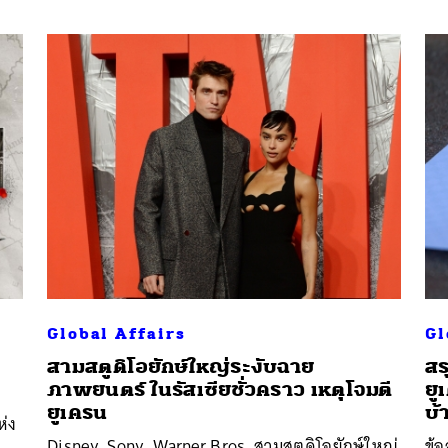
Global Affairs
Gl
่
สามสตูดิโอยักษ์ใหญ่ระงับฉาย
สร
ภาพยนตร์ ในรัสเซียชั่วคราว เหตุโจมตี
ยู
ยูเครน
บ้
ห่ง
Disney, Sony, Warner Bros. สามสตูดิโอยักษ์ใหญ่
ข้อ