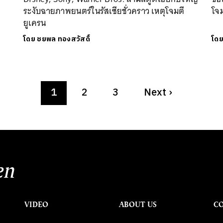
ระงับฉายภาพยนตร์ในรัสเซียชั่วคราว เหตุโจมตี
โจม
ยูเครน
โดย
ชยพล ทองสวัสดิ์
โด
1
2
3
Next
›
en
VIDEO
ABOUT US
C