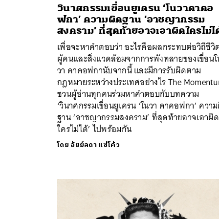
วินาศกรรมเขื่อนยูเครน ‘โนวาคาคอ
ฟกา’ ความผิดฐาน ‘อาชญากรรม
สงคราม’ ที่สุดท้ายอาจเอาผิดใครไม่ได
เพื่อจะหาคำตอบว่า อะไรคือผลกระทบต่อวิถีชีวิ
ผู้คนและสิ่งแวดล้อมจากการพังทลายของเขื่อนโ
วา คาคอฟกานับจากนี้ และมีการรับผิดตาม
กฎหมายระหว่างประเทศอย่างไร The Moment
ชวนผู้อ่านทุกคนร่วมหาคำตอบกับบทความ
‘วินาศกรรมเขื่อนยูเครน ‘โนวา คาคอฟกา’ ความ
ฐาน ‘อาชญากรรมสงคราม’ ที่สุดท้ายอาจเอาผิ
ใครไม่ได้’ ไปพร้อมกัน
โดย
อัยย์ลดา แซ่โค้ว
ค้