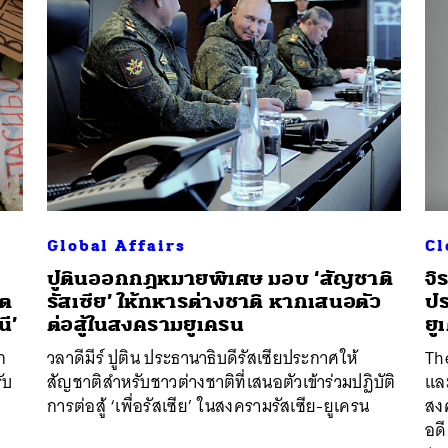
Global Affairs
Cl
ปูตินออกกฎหมายพิเศษ มอบ ‘สัญชาติ
จิ
ิต
รัสเซีย’ ให้ทหารต่างชาติ หากเสนอตัว
ปร
ี’
ต่อสู้ในสงครามยูเครน
ยู
ก
วลาดีมีร์ ปูติน ประธานาธิบดีรัสเซียประกาศให้
Th
ับ
สัญชาติสำหรับชาวต่างชาติที่เสนอตัวเข้าร่วมปฏิบัติ
แล
การต่อสู้ ‘เพื่อรัสเซีย’ ในสงครามรัสเซีย-ยูเครน
สง
อดี