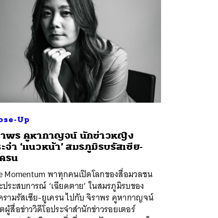
ose-Up
ราพร คูหากาญจน์ นักข่าวหญิง
ะจำ ‘แนวหน้า’ สมรภูมิรบรัสเซีย-
เครน
e Momentum พาทุกคนเปิดโลกของสื่อมวลชน
ะประสบการณ์ ‘เฉียดตาย’ ในสมรภูมิรบของ
ครามรัสเซีย-ยูเครน ไปกับ จิราพร คูหากาญจน์
ตผู้สื่อข่าววิดีโอประจำสำนักข่าวรอยเตอร์