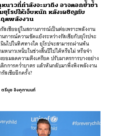
ูหนาวที่กำลังจะมาถึง อาจตอกย้ำซ้ำ
ิมยุโรปให้เจ็บหนัก หลังเผชิญกับ
กฤตพลังงาน
่อรัสเซียอยู่ในสถานการณ์เป็นต่อเพราะพลังงาน
านการณ์ความขัดแย้งระหว่างรัสเซียกับยุโรปจะ
เนินไปในทิศทางใด ยุโรปจะสามารถผ่านพ้น
มหนาวเหน็บในช่วงสิ้นปีไปได้หรือไม่ หรือจำ
องยอมลดความตึงเครียด ปรับมาตรการบางอย่าง
ลิกการคว่ำบาตร แล้วหันกลับมาพึ่งพิงพลังงาน
รัสเซียอีกครั้ง?
ย
ตรีนุช อิงคุทานนท์