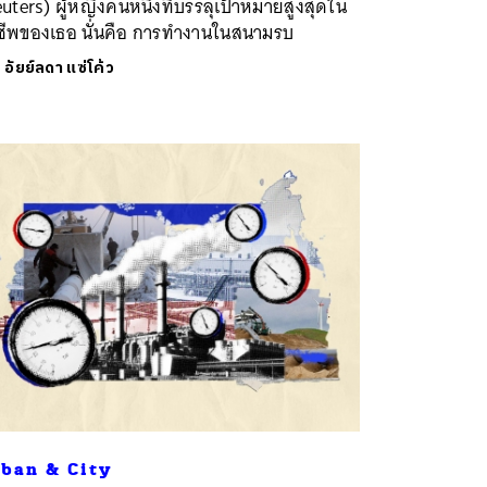
uters) ผู้หญิงคนหนึ่งที่บรรลุเป้าหมายสูงสุดใน
ชีพของเธอ นั่นคือ การทำงานในสนามรบ
ย
อัยย์ลดา แซ่โค้ว
ban & City