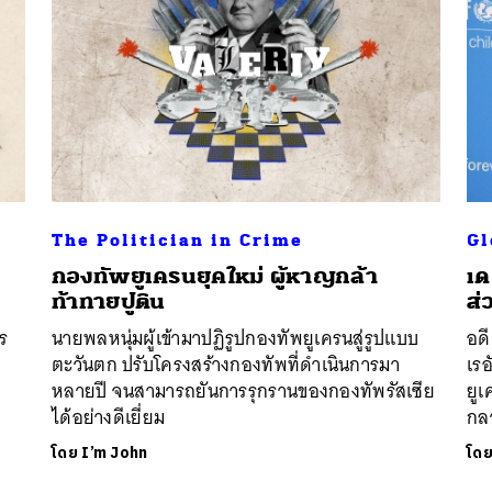
The Politician in Crime
Gl
กองทัพยูเครนยุคใหม่ ผู้หาญกล้า
เด
ท้าทายปูติน
ส่
ร
นายพลหนุ่มผู้เข้ามาปฏิรูปกองทัพยูเครนสู่รูปแบบ
อด
ตะวันตก ปรับโครงสร้างกองทัพที่ดำเนินการมา
เร
หลายปี จนสามารถยันการรุกรานของกองทัพรัสเซีย
ยู
ได้อย่างดีเยี่ยม
กล
โดย
I’m John
โด