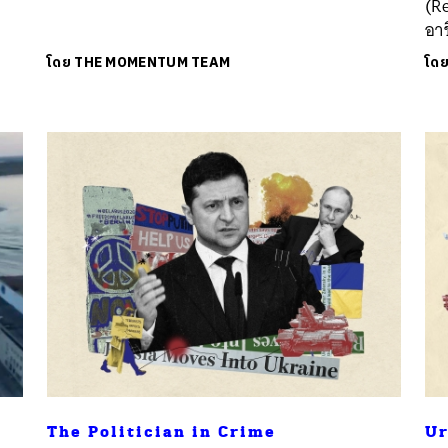
(Re
อา
โดย
THE MOMENTUM TEAM
โด
The Politician in Crime
Ur