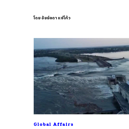
โดย
อัยย์ลดา แซ่โค้ว
Global Affairs