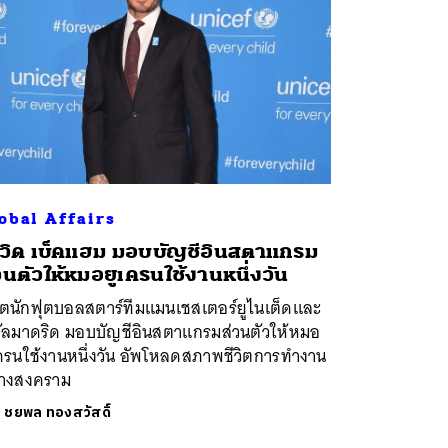
obal Affairs
วิด เบ็คแฮม มอบบัญชีอินสตาแกรม
วนตัวให้หมอยูเครนใช้งานหนึ่งวัน
ีตนักฟุตบอลสตาร์ทีมแมนเชสเตอร์ยูไนเต็ดและ
อัลมาดริด มอบบัญชีอินสตาแกรมส่วนตัวให้หมอ
เครนใช้งานหนึ่งวัน อัพโหลดสภาพชีวิตการทำงาน
างสงคราม
ย
ชยพล ทองสวัสดิ์