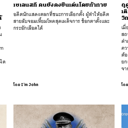
เซเลนสกี คนยังคงยืนเด่นโดยท้าทาย
ฤด
เต
อดีตนักแสดงตลกที่ชนะการเลือกตั้ง ผู้ทำให้อดีต
้
วิ
สายลับจอมเหี้ยมโหดสุดเผด็จการ ช็อกตาตั้งและ
ต
เมื
กระอักเลือดได้
น
สถ
ดำ
um
ควา
ต้
ผิด
ยกเ
ด
จาก
โดย
I’m John
โด
นหา
SHARE
TWEET
LINE
EMAIL