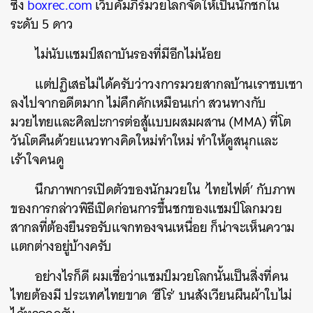
ซึ่ง
boxrec.com
เว็บคัมภีร์มวยโลกจัดให้เป็นนักชกใน
ระดับ 5 ดาว
ไม่นับแชมป์สถาบันรองที่มีอีกไม่น้อย
แต่ปฏิเสธไม่ได้ครับว่าวงการมวยสากลบ้านเราซบเซา
ลงไปจากอดีตมาก ไม่คึกคักเหมือนเก่า สวนทางกับ
มวยไทยและศิลปะการต่อสู้แบบผสมผสาน (MMA) ที่โต
วันโตคืนด้วยแนวทางคิดใหม่ทำใหม่ ทำให้ดูสนุกและ
เร้าใจคนดู
นึกภาพการเปิดตัวของนักมวยใน ‘ไทยไฟต์’ กับภาพ
ของการกล่าวพิธีเปิดก่อนการขึ้นชกของแชมป์โลกมวย
สากลที่ต้องยืนรอรับแจกทองจนเหนื่อย ก็น่าจะเห็นความ
แตกต่างอยู่บ้างครับ
อย่างไรก็ดี ผมเชื่อว่าแชมป์มวยโลกนั้นเป็นสิ่งที่คน
ไทยต้องมี ประเทศไทยขาด ‘ฮีโร่’ บนสังเวียนผืนผ้าใบไม่