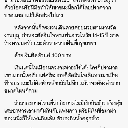
ด้วยโชคหรือฝีมือทำให้เขาชนะน็อกได้โดยปราศจาก
บาดแผล แม่ก็เลิกห่วงไปเอง
หลังจากนั้นก็ตระเวนเดินสายต่อยมวยตามงานวัด
งานบุญ ก่อนจะตัดสินใจพาแฟนสาวในวัย 14-15 ปี มาส
ค้นหา
ร้างครอบครัว และค้นหาความฝันที่กรุงเทพฯ
SHARE
TWEET
LINE
EMAIL
ด้วยเงินติดตัวแค่ 400 บาท
เงินแค่นี้ในเมืองหลวงจะทำอะไรได้? ใครก็ปรามาส
เขาแบบนั้นครับ แต่ศรีสะเกษก็ตัดสินใจเดินทางมาเมือง
ฟ้าอมร และไม่คิดหันหลังกลับไปอีก แม้ว่าจะต้องลำบาก
ขนาดไหนก็ตาม
ลำบากขนาดไหนที่ว่า ก็ขนาดไม่มีเงินกินข้าว ต้องคุ้ย
เศษอาหารเอามาต้มกินกับแฟนสาว หรือมีเงินซื้อมาม่า
ซองหนึ่งก็ให้แฟนกินเส้น ตัวเองกินน้ำคลุกข้าว