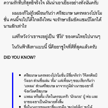
ความรักที่บริสุทธิ์จริงใจ มันน่าเอาเยี่ยงอย่างทั้งนั้นครับ
ผมเองก็ไม่รู้เหมือนกันว่า ศรีสะเกษ นครหลวงโปรโม
ชั่น คนนี้จะไปได้ไกลถึงไหน จะรักษาเข็มขัดแชมป์โลกได้
นานสักเท่าไร
แต่ก็หวังว่าเขาจะอยู่เป็น ‘ฮีโร่’ ของคนไทยไปนานๆ
ในวันฟ้าสีเทาแบบนี้ นี่คือยาชูใจที่ดีที่สุดแล้วครับ
DID YOU KNOW?
ศรีสะเกษ นครหลวงโปรโมชั่น มีชื่อจริงว่า วิจิตรศิลป์
วังเอก ส่วนชื่อเล่น ‘ตั้ม’ แต่เพื่อนๆ ชอบเรียกกันว่า
‘แหลม’ ส่วนศรีสะเกษ มาจากภูมิลำเนาของเขาที่
จังหวัดศรีสะเกษ
แหลม หรือตั้ม เกิดในครอบครัว ‘นักมวย’ ปู่ พ่อ และ
อาของเขาเป็นนักมวยทั้งสิ้น
ชื่อในวงการของเขาชื่อแรกคือ ‘ซูเปอร์เล็ก’ ชกได้