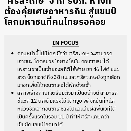
‘ศรีสะเกษ’ จาก รปภ. ห้างที่
ต้องคุ้ยเศษอาหารกิน สู่แชมป์
โลกมหาชนที่คนไทยรอคอย
IN FOCUS
ก่อนหน้านี้ไม่มีใครเชื่อว่า ศรีสะเกษ จะสามารถ
เอาชนะ ‘โคตรมวย’ อย่าง โรมัน กอนซาเลซ ได้
เพราะเขาเป็นเจ้าของสถิติไร้พ่าย ชก 46 ไฟต์ ชนะ
รวด น็อกเอาต์ถึง 38 หน และศรีสะเกษยังถูกเลือก
มาชกเพื่อให้กอนซาเลซได้พักด้วยซ้ำ
สภาพร่างกายที่เตรียมตัวมาเป็นอย่างดี สามารถ
ขึ้นชก 12 ยกเต็มแรงไม่มีตกวูบ พลังหมัดที่หนัก
หน่วงซัดเอากอนซาเลซลงไปนอนสัมผัสพื้นเวทีได้
เป็นครั้งแรกในรอบ 11 ปี ทำให้ศรีสะเกษคว้า
เข็มขัดแชมป์โลกมาได้