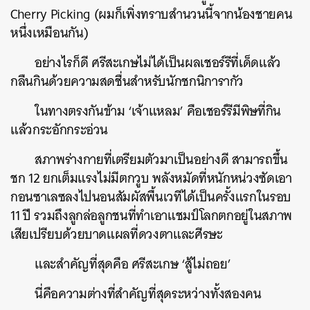
Cherry Picking (ผมก็เพิ่งทราบสำนวนนี้จากน้องชายคน
หนึ่งเหมือนกัน)
อย่างไรก็ดี ศรีสะเกษไม่ได้เป็นผลเชอร์รีที่เด็ดแล้ว
กลืนกินด้วยความสดชื่นสำหรับนักชกนิการากัว
ในทางตรงกันข้าม ‘เจ้าแหลม’ คือเชอร์รีมีพิษที่กิน
แล้วกระอักกระอ่วน
สภาพร่างกายที่เตรียมตัวมาเป็นอย่างดี สามารถขึ้น
ชก 12 ยกเต็มแรงไม่มีตกวูบ พลังหมัดที่หนักหน่วงซัดเอา
กอนซาเลซลงไปนอนสัมผัสพื้นเวทีได้เป็นครั้งแรกในรอบ
11 ปี รวมถึงลูกล่อลูกชนที่ทำเอาแชมป์โลกตกอยู่ในสภาพ
เสียเปรียบด้วยบาดแผลที่ดวงตาและศีรษะ
และสำคัญที่สุดคือ ศรีสะเกษ ‘สู้ไม่ถอย’​
นี่คือความต่างที่สำคัญที่สุดระหว่างทั้งสองคน