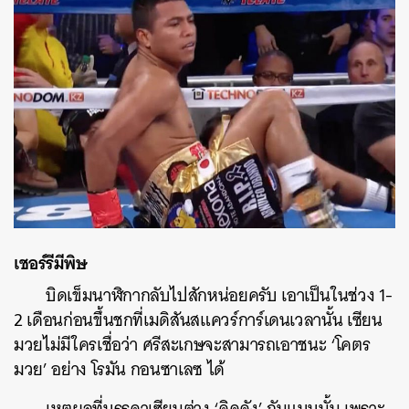
เชอร์รีมีพิษ
บิดเข็มนาฬิกากลับไปสักหน่อยครับ เอาเป็นในช่วง 1-
2 เดือนก่อนขึ้นชกที่เมดิสันสแควร์การ์เดนเวลานั้น เซียน
มวยไม่มีใครเชื่อว่า ศรีสะเกษจะสามารถเอาชนะ ‘โคตร
มวย’ อย่าง โรมัน กอนซาเลซ ได้
เหตุผลที่บรรดาเซียนต่าง ‘คิดดัง’​ กันแบบนั้น เพราะ