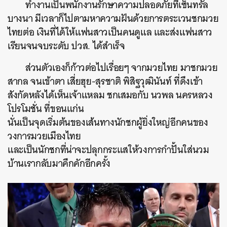
ทำงานเป็นพนักงานรักษาความปลอดภัยที่เซ็นทรัล
บางนา มีเวลาก็ไปตามหาความฝันด้วยการตระเวนชกมวย
ไทยต่อ เงินที่ได้ให้แฟนสาวเป็นคนดูแล และส่งแฟนสาว
เรียนจนจบระดับ ปวส. ได้สำเร็จ
ส่วนตัวเองก็ก้าวต่อไปเรื่อยๆ จากมวยไทย มาชกมวย
สากล จนเข้าตา เสี่ยฮุย-สุรชาติ พิสิฐวุฒินันท์ ที่ดึงเข้า
สังกัดหลังได้เห็นเจ้าแหลม ชกเสมอกับ นวพล นครหลวง
โปรโมชั่น ที่ขอนแก่น
นั่นเป็นจุดเริ่มต้นของเส้นทางนักชกผู้ยิ่งใหญ่อีกคนของ
วงการมวยเมืองไทย
และเป็นนักชกที่น่าจะปลุกกระแสให้วงการกำปั้นใส่นวม
บ้านเรากลับมาคึกคักอีกครั้ง