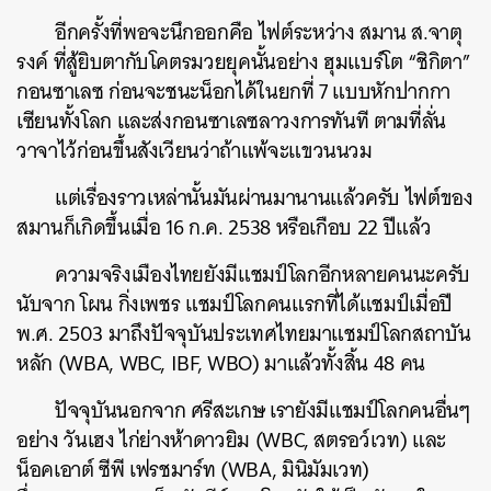
อีกครั้งที่พอจะนึกออกคือ ไฟต์ระหว่าง สมาน ส.จาตุ
รงค์ ที่สู้ยิบตากับโคตรมวยยุคนั้นอย่าง ฮุมแบร์โต “ชิกิตา”
กอนซาเลซ ก่อนจะชนะน็อกได้ในยกที่ 7 แบบหักปากกา
เซียนทั้งโลก และส่งกอนซาเลซลาวงการทันที ตามที่ลั่น
วาจาไว้ก่อนขึ้นสังเวียนว่าถ้าแพ้จะแขวนนวม
แต่เรื่องราวเหล่านั้นมันผ่านมานานแล้วครับ ไฟต์ของ
สมานก็เกิดขึ้นเมื่อ 16 ก.ค. 2538 หรือเกือบ 22 ปีแล้ว
ความจริงเมืองไทยยังมีแชมป์โลกอีกหลายคนนะครับ
นับจาก โผน กิ่งเพชร แชมป์โลกคนแรกที่ได้แชมป์เมื่อปี
พ.ศ. 2503 มาถึงปัจจุบันประเทศไทยมาแชมป์โลกสถาบัน
หลัก (WBA, WBC, IBF, WBO) มาแล้วทั้งสิ้น 48 คน
ปัจจุบันนอกจาก ศรีสะเกษ เรายังมีแชมป์โลกคนอื่นๆ
อย่าง วันเฮง ไก่ย่างห้าดาวยิม (WBC, สตรอว์เวท) และ
น็อคเอาต์ ซีพี เฟรชมาร์ท (WBA, มินิมัมเวท)