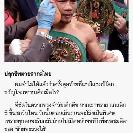
ปลุกชีพมวยสากลไทย
ผมจำไม่ได้แล้วว่าครั้งสุดท้ายที่เรามีแชมป์โลก
ขวัญใจมหาชนคือเมื่อไร?
ที่ชัดในความทรงจำวัยเด็กคือ หากเขาทราย แกแล็ก
ซี ขึ้นชกวันไหน วันนั้นตอนเย็นถนนจะโล่งเป็นพิเศษ
เพราะทุกคนจะรีบกลับบ้านไปเปิดหน้าจอทีวีเพื่อรอชมลีลา
ของ ‘ซ้ายทะลวงไส้’