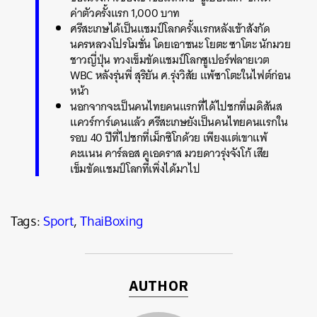
ค่าตัวครั้งแรก 1,000 บาท
ศรีสะเกษได้เป็นแชมป์โลกครั้งแรกหลังเข้าสังกัด
นครหลวงโปรโมชั่น โดยเอาชนะ โยตะ ซาโตะ นักมวย
ชาวญี่ปุ่น ทวงเข็มขัดแชมป์โลกซูเปอร์ฟลายเวต
WBC หลังรุ่นพี่ สุริยัน ศ.รุ่งวิสัย แพ้ซาโตะในไฟต์ก่อน
หน้า
นอกจากจะเป็นคนไทยคนแรกที่ได้ไปชกที่เมดิสันส
แควร์การ์เดนแล้ว ศรีสะเกษยังเป็นคนไทยคนแรกใน
รอบ 40 ปีที่ไปชกที่เม็กซิโกด้วย เพียงแต่เขาแพ้
คะแนน คาร์ลอส คูเอดราส มวยดาวรุ่งจังโก้ เสีย
เข็มขัดแชมป์โลกที่เพิ่งได้มาไป
Tags:
Sport
,
ThaiBoxing
AUTHOR