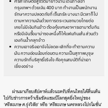
ศรีสะเกษต่อสู้ชีวิตมายาวนาน เดินทางเข้า
กรุงเทพฯ ด้วยเงิน 400 บาท ทำงานเป็นพนักงาน
รักษาความปลอดภัยที่ เซ็นทรัล บางนา มีเวลาก็ไป
ตามหาความฝันด้วยการตระเวนชกมวยไทยต่อ
เคยไม่มีเงินกินข้าว ต้องคุ้ยเศษอาหารเอามาต้มกิน
หรือมีเงินซื้อมาม่าซองหนึ่งก็ให้แฟนกินเส้น ส่วนตัว
เองกินน้ำคลุกข้าว
ความเอาจริงเอาจังไม่ลดละเลิกที่จะทำตามความ
ฝัน ความอ่อนน้อมถ่อมตน ความเป็นสุภาพบุรุษ
ความรักที่บริสุทธิ์จริงใจ คือคุณสมบัติที่น่าเอา
เยี่ยงอย่าง
ผ่านมาเกือบสัปดาห์แล้วนะครับที่คนไทยได้ตื่นเต้น
ไปกับข่าวการคว้าเข็มขัดแชมป์โลกสุดยิ่งใหญ่ของ
‘ศรีสะเกษ ศ.รุ่งวิสัย’ หรือ ‘ศรีสะเกษ นครหลวงโปรโมชั่น’