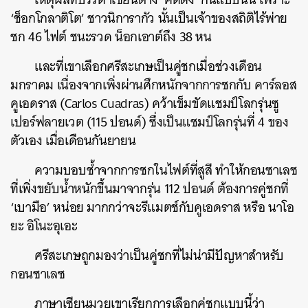
‘ช็อกโกลาติโต’ ชาวนิการากัว นั้นเป็นเจ้าของสถิติไร้พ่าย
ชก 46 ไฟต์ ชนะรวด น็อกเอาต์ถึง 38 หน
และที่เขาเลือกศรีสะเกษเป็นคู่ชกเมื่อช่วงเดือน
มกราคม เนื่องจากเพิ่งผ่านศึกหนักจากการชกกับ คาร์ลอส
คูเอดราส (Carlos Cuadras) คว้าเข็มขัดแชมป์โลกรุ่นซู
เปอร์ฟลายเวต (115 ปอนด์) ซึ่งเป็นแชมป์โลกรุ่นที่ 4 ของ
ตัวเอง เมื่อเดือนกันยายน
ความบอบช้ำจากการชกในไฟต์ที่สูสี ทำให้กอนซาเลซ
ที่เพิ่งขยับน้ำหนักขึ้นมาจากรุ่น 112 ปอนด์ ต้องการคู่ชกที่
‘เบามือ’​ หน่อย มากกว่าจะรีแมตช์กับคูเอดราส หรือ นาโอ
ยะ อิโนะอุเอะ
ศรีสะเกษถูกมองว่าเป็นคู่ชกที่ไม่น่ามีปัญหาสำหรับ
กอนซาเลซ
ภาษาเซียนมวยเขาเรียกการเลือกคู่ชกแบบนี้ว่า