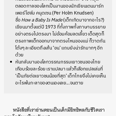
ตลอดกาลของโลกเป็นงานของนักเขียนเดนมาร์ก
เพอร์ โฮล์ม คนุดเซน (Per Holm Knudsen)
ชื่อ
How a Baby Is Made
(เด็กเกิดมาจากอะไร?)
เขียนมาตั้งแต่ปี 1973 ที่ทั้งภาพทั้งภาษาบรรยาย
อย่างตรงไปตรงมา ไม่อ้อมค้อมลดเลี้ยว เด็ดสุดก็
ตรงภาพเด็กออกมาจากตรงไหนของแม่ ก็วาดกัน
โต้งๆ ละเอียดถึงเส้น ‘ขน’ แถมยังน่ารักมากๆ อีก
ด้วย
หันกลับมามองโลกวรรณกรรมเยาวชนของไทย
เกือบร้อยละร้อย เราแปลมา แล้วก็เลือกแปลเล่มที่
‘เป็นภัยต่อเยาวชนน้อยที่สุด’ เด็กไทยจึงไม่เคยเห็น
อะไรพ้นกะลาของตนเองเลย...จนตาย
หนังสือที่เราอ่านตอนเป็นเด็กมีอิทธิพลกับชีวิตเรา