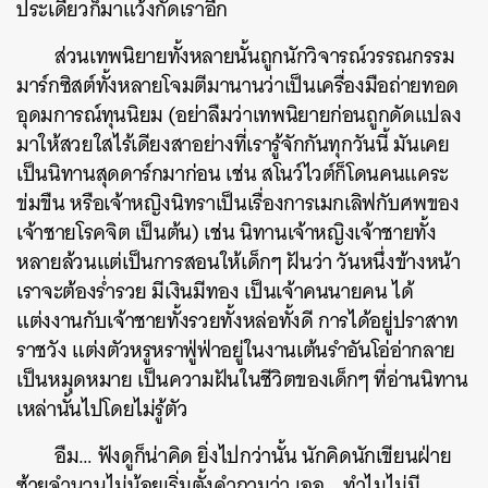
ประเดี๋ยวก็มาแว้งกัดเราอีก
ส่วนเทพนิยายทั้งหลายนั้นถูกนักวิจารณ์วรรณกรรม
มาร์กซิสต์ทั้งหลายโจมตีมานานว่าเป็นเครื่องมือถ่ายทอด
อุดมการณ์ทุนนิยม (อย่าลืมว่าเทพนิยายก่อนถูกดัดแปลง
มาให้สวยใสไร้เดียงสาอย่างที่เรารู้จักกันทุกวันนี้ มันเคย
เป็นนิทานสุดดาร์กมาก่อน เช่น สโนว์ไวต์ก็โดนคนแคระ
ข่มขืน หรือเจ้าหญิงนิทราเป็นเรื่องการเมกเลิฟกับศพของ
เจ้าชายโรคจิต เป็นต้น) เช่น นิทานเจ้าหญิงเจ้าชายทั้ง
หลายล้วนแต่เป็นการสอนให้เด็กๆ ฝันว่า วันหนึ่งข้างหน้า
เราจะต้องร่ำรวย มีเงินมีทอง เป็นเจ้าคนนายคน ได้
แต่งงานกับเจ้าชายทั้งรวยทั้งหล่อทั้งดี การได้อยู่ปราสาท
ราชวัง แต่งตัวหรูหราฟู่ฟ่าอยู่ในงานเต้นรำอันโอ่อ่ากลาย
เป็นหมุดหมาย เป็นความฝันในชีวิตของเด็กๆ ที่อ่านนิทาน
เหล่านั้นไปโดยไม่รู้ตัว
อืม… ฟังดูก็น่าคิด ยิ่งไปกว่านั้น นักคิดนักเขียนฝ่าย
ซ้ายจำนวนไม่น้อยเริ่มตั้งคำถามว่า เออ… ทำไมไม่มี