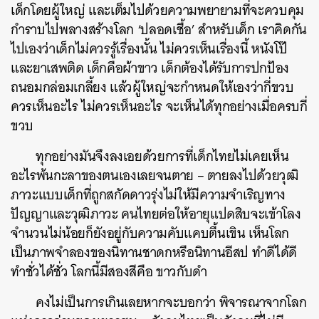
เด็กโดยผู้ใหญ่ และเต็มไปด้วยความพยายามที่จะควบคุม
กำราบไปพลางสร้างโลก ‘ปลอดเชื้อ’ สำหรับเด็ก เราคิดกัน
ไปเองว่าเด็กไม่ควรรู้เรื่องนั้น ไม่ควรเห็นเรื่องนี้ หนังโป๊
และยาเสพติด เด็กคือผ้าขาว เด็กต้องได้รับการปกป้อง
ถนอมกล่อมเกลี้ยง แล้วผู้ใหญ่จะกำหนดให้เองว่ากี่ขวบ
ควรเห็นอะไร ไม่ควรเห็นอะไร จะเห็นได้ทุกอย่างเมื่อครบกี่
ขวบ
ทุกอย่างมันจึงลงเอยด้วยการที่เด็กไทยไม่เคยเห็น
อะไรพ้นกะลาของตนเองเลยจนตาย – ตายลงไปด้วยวุฒิ
ภาวะแบบเด็กที่ถูกสกัดดาวรุ่งไม่ให้มีความจำเริญทาง
ปัญญาและวุฒิภาวะ คนไทยต่อให้อายุแปดสิบจะเข้าโลง
จำนวนไม่น้อยก็ยังอยู่กับความคับแคบตื้นเขิน เห็นโลก
เป็นภาพจำลองของนิทานชาดกหรือนิทานอีสป ทำดีได้ดี
ทำชั่วได้ชั่ว โลกนี้มีสองสีคือ ขาวกับดำ
คงไม่เป็นการเกินเลยหากจะบอกว่า พิจารณาจากโลก