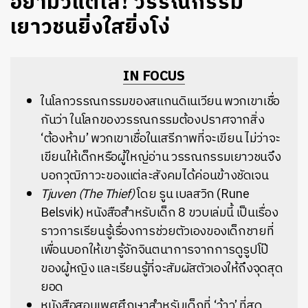
อย่ามัวแต่ใส! วรรณกรรม
เยาวชนยิ่งใสยิ่งโง่
IN FOCUS
ในโลกวรรณกรรมของสแกนดิเนเวียน พวกเขาเชื่อ
กันว่า ในโลกของวรรณกรรมต้องปราศจากสิ่ง
‘ต้องห้าม’ พวกเขาเชื่อในเสรีภาพที่จะเขียน ไม่ว่าจะ
เขียนให้เด็กหรือผู้ใหญ่อ่าน วรรณกรรมเยาวชนจึง
บอกวุฒิภาวะของแต่ละสังคมได้ค่อนข้างชัดเจน
Tjuven (The Thief)
โดย รูน เบลสวิก (Rune
Belsvik) หนังสือสำหรับเด็ก 8 ขวบเล่มนี้ เป็นเรื่อง
ราวการเรียนรู้เรื่องการช่วยตัวเองของเด็กชายที่
เพื่อนบอกให้เขารู้จักจินตนาการจากการดูรูปโป๊
ของผู้หญิง และเรียนรู้ที่จะสัมผัสตัวเองให้ถึงจุดสุด
ยอด
หนังสือสอนเพศศึกษาสำหรับเด็กที่ ‘ว้าว’ ที่สุด