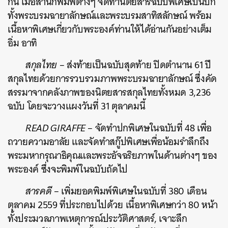
กัน เมื่อสำนักพิมพ์ต่างๆ จัดทำนิตยสารฉบับพิเศษเป็นปก
ทั้งพระบรมฉายาลักษณ์และพระบรมสาทิสลักษณ์ พร้อม
เนื้อหาพิเศษเกี่ยวกับพระองค์ท่านให้ได้อ่านกันอย่างเต็ม
อิ่ม อาทิ
สกุลไทย
– ส่งท้ายเป็นฉบับสุดท้าย ปิดตำนาน 61 ปี
สกุลไทยด้วยการรวบรวมภาพพระบรมฉายาลักษณ์ ซึ่งคัด
สรรมาจากคลังภาพของนิตยสารสกุลไทยทั้งหมด 3,236
ฉบับ โดยจะวางแผงวันที่ 31 ตุลาคมนี้
READ GIRAFFE
– จัดทำปกพิเศษในฉบับที่ 48 เพื่อ
ถวายความอาลัย และจัดทำสกู๊ปพิเศษเพื่อน้อมรำลึกถึง
พระมหากรุณาธิคุณและพระอัจฉริยภาพในด้านต่างๆ ของ
พระองค์ ซึ่งจะพิมพ์ในฉบับถัดไป
สารคดี
– เพิ่มยอดพิมพ์พิเศษในฉบับที่ 380 เดือน
ตุลาคม 2559 ที่ประกอบไปด้วย เนื้อหาพิเศษกว่า 80 หน้า
ทั้งประมวลภาพเหตุการณ์ประวัติศาสตร์, เจาะลึก