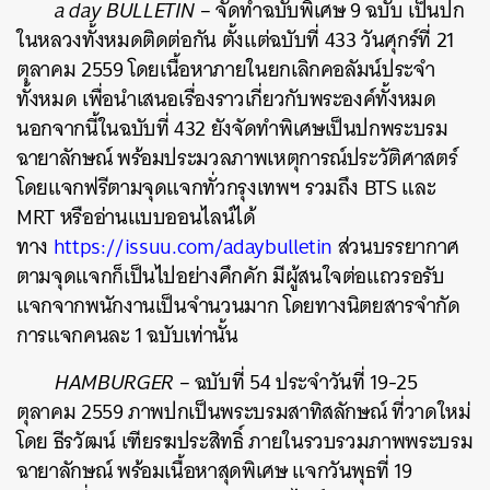
a day BULLETIN
– จัดทำฉบับพิเศษ 9 ฉบับ เป็นปก
ในหลวงทั้งหมดติดต่อกัน ตั้งแต่ฉบับที่ 433 วันศุกร์ที่ 21
ตุลาคม 2559 โดยเนื้อหาภายในยกเลิกคอลัมน์ประจำ
ทั้งหมด เพื่อนำเสนอเรื่องราวเกี่ยวกับพระองค์ทั้งหมด
นอกจากนี้ในฉบับที่ 432 ยังจัดทำพิเศษเป็นปกพระบรม
ฉายาลักษณ์ พร้อมประมวลภาพเหตุการณ์ประวัติศาสตร์
โดยแจกฟรีตามจุดแจกทั่วกรุงเทพฯ รวมถึง BTS และ
MRT หรืออ่านแบบออนไลน์ได้
ทาง
https://issuu.com/adaybulletin
ส่วนบรรยากาศ
ตามจุดแจกก็เป็นไปอย่างคึกคัก มีผู้สนใจต่อแถวรอรับ
แจกจากพนักงานเป็นจำนวนมาก โดยทางนิตยสารจำกัด
การแจกคนละ 1 ฉบับเท่านั้น
HAMBURGER
– ฉบับที่ 54 ประจำวันที่ 19-25
ตุลาคม 2559 ภาพปกเป็นพระบรมสาทิสลักษณ์ ที่วาดใหม่
โดย ธีรวัฒน์ เฑียรฆประสิทธิ์ ภายในรวบรวมภาพพระบรม
ฉายาลักษณ์ พร้อมเนื้อหาสุดพิเศษ แจกวันพุธที่ 19