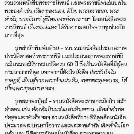
รวบรวมหนังสือพระราชนิพนธ์ และพระราชนิพนธ์แปลใน
พระองค์ เช่น
เรื่อง ทองแดง, ติโต, พระมหาชนก, พระ
ดำรัส, นายอินทร์ ผู้ปิดทองหลังพระ
ฯลฯ โดยหนังสือพระ
ราชนิพนธ์
เรื่องทองแดง
ได้รับความสนใจจากทุกช่วงวัย
มากที่สุด
บูทสำนักพิมพ์มติชน – รวบรวมหนังสือประมวลภาพ
ประวัติศาสตร์ พระราชพิธี และประมวลภาพพระราชพิธี
เฉลิมฉลองสิริราชสมบัติครบ 60 ปี ซึ่งเป็นหนังสือที่มีผู้คน
ถามหามากที่สุด นอกจากนี้ยังมีหนังสือ
ประทับใจใน
ราษฎร์, เรียนรู้จากพระเจ้าแผ่นดิน, รอยพระยุคลบาท, ใต้
เบื้องพระยุคลบาท
ฯลฯ
บูทสถาพรบุ๊คส์ – รวมหนังสือพระราชกรณียกิจ หลัก
คำสอน เช่น
อัครศิลปินแห่งแผ่นดินสยาม, เลิศล้ำคำพ่อ
ก่อสุขและสำเร็จ
ฯลฯ ส่วนหนังสือที่ขายดีที่สุดคือหนังสือ
ประมวลพระบรมราโชวาทและพระราชดำรัส
เลิศล้ำในโลก
หล้า
และ
ปีติฉายาลักษณ์
หนังสือประมวลพระบรม