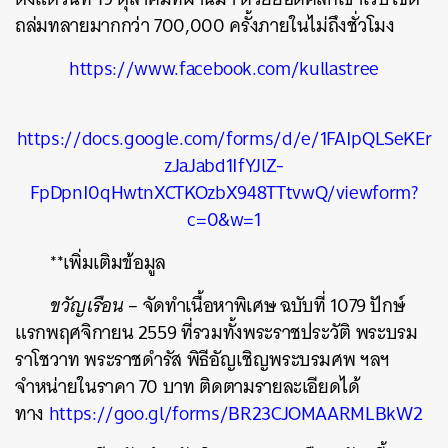
ถล่มทลายมากกว่า 700,000 ครั้งภายในไม่ถึงชั่วโมง
https://www.facebook.com/kullastree
https://docs.google.com/forms/d/e/1FAIpQLSeKEr
zJaJabd1IfYJlZ-
FpDpnI0qHwtnXCTKOzbX948TTtvwQ/viewform?
c=0&w=1
**เพิ่มเติมข้อมูล
ขวัญเรือน
– จัดทำเนื้อหาพิเศษ ฉบับที่ 1079 ปักษ์
แรกพฤศจิกายน 2559 ที่รวมทั้งพระราชประวัติ พระบรม
ราโชวาท พระราชดำรัส พิธีอัญเชิญพระบรมศพ ฯลฯ
จำหน่ายในราคา 70 บาท ติดตามรายละเอียดได้
ทาง
https://goo.gl/forms/BR23CJOMAARMLBkW2