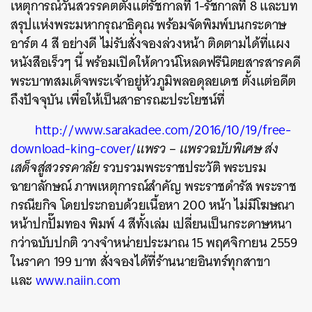
เหตุการณ์วันสวรรคตตั้งแต่รัชกาลที่ 1-รัชกาลที่ 8 และบท
สรุปแห่งพระมหากรุณาธิคุณ พร้อมจัดพิมพ์บนกระดาษ
อาร์ต 4 สี อย่างดี ไม่รับสั่งจองล่วงหน้า ติดตามได้ที่แผง
หนังสือเร็วๆ นี้ พร้อมเปิดให้ดาวน์โหลดฟรีนิตยสารสารคดี
พระบาทสมเด็จพระเจ้าอยู่หัวภูมิพลอดุลยเดช ตั้งแต่อดีต
ถึงปัจจุบัน เพื่อให้เป็นสาธารณะประโยชน์ที่
http://www.sarakadee.com/2016/10/19/free-
download-king-cover/
แพรว
–
แพรวฉบับพิเศษ ส่ง
ค้นหา
เสด็จสู่สวรรคาลัย
รวบรวมพระราชประวัติ พระบรม
SHARE
TWEET
LINE
EMAIL
ฉายาลักษณ์ ภาพเหตุการณ์สำคัญ พระราชดำรัส พระราช
กรณียกิจ โดยประกอบด้วยเนื้อหา 200 หน้า ไม่มีโฆษณา
หน้าปกปั๊มทอง พิมพ์ 4 สีทั้งเล่ม เปลี่ยนเป็นกระดาษหนา
กว่าฉบับปกติ วางจำหน่ายประมาณ 15 พฤศจิกายน 2559
ในราคา 199 บาท สั่งจองได้ที่ร้านนายอินทร์ทุกสาขา
และ
www.naiin.com