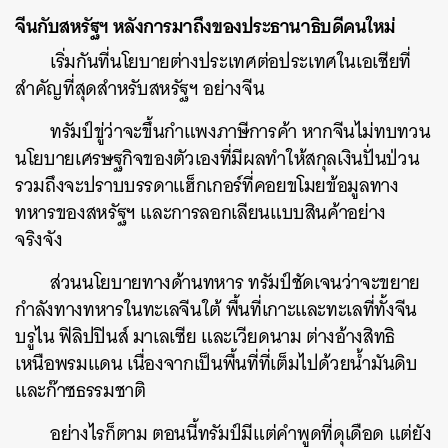
จีนกับสหรัฐฯ หลังการมาถึงของประธานาธิบดีคนใหม่
เริ่มกันที่นโยบายต่างประเทศต่อประเทศในเอเชียที่
สำคัญที่สุดสำหรับสหรัฐฯ อย่างจีน
ทรัมป์ขู่ว่าจะขึ้นกำแพงภาษีการค้า หากจีนไม่ทบทวน
นโยบายเศรษฐกิจของตัวเองที่มีผลทำให้สกุลเงินปั่นป่วน
รวมถึงจะปราบบรรดาแฮ็กเกอร์ที่คอยขโมยข้อมูลทาง
ทหารของสหรัฐฯ และการลอกเลียนแบบสินค้าอย่าง
จริงจัง
ส่วนนโยบายทางด้านทหาร ทรัมป์ชัดเจนว่าจะขยาย
กำลังทางทหารในทะเลจีนใต้ พื้นที่เกาะและทะเลที่ทั้งจีน
บรูไน ฟิลิปปินส์ มาเลเซีย และเวียดนาม ต่างอ้างสิทธิ
เหนือพรมแดน เนื่องจากเป็นพื้นที่ที่เต็มไปด้วยน้ำมันดิบ
และก๊าซธรรมชาติ
อย่างไรก็ตาม ตอนนี้ทรัมป์มีแต่คำพูดที่ดุเดือด แต่ยัง