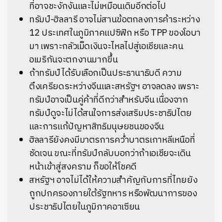
ที่อาจชะงักงันและไม่เหมือนเดิมอีกต่อไป
ทรัมป์-ฮิลลารี อาจไม่สานข้อตกลงการค้าระหว่าง
12 ประเทศในภูมิภาคแปซิฟิก หรือ TPP ของโอบา
มา เพราะกลัวเม็ดเงินจะไหลไปสู่เอเชียและคน
อเมริกันจะตกงานมากขึ้น
ถ้าทรัมป์ได้รับเลือกเป็นประธานาธิบดี ความ
ตึงเครียดระหว่างจีนและสหรัฐฯ อาจลดลง เพราะ
ทรัมป์อาจเป็นคู่ค้าที่ดีกว่าสำหรับจีน เนื่องจาก
ทรัมป์ดูจะไม่ได้สนใจการส่งเสริมประชาธิปไตย
และการแก้ปัญหาสิทธิมนุษยชนของจีน
ฮิลลารียังคงมีมาตรการคว่ำบาตรเกาหลีเหนือที่
ชัดเจน ขณะที่ทรัมป์กลับบอกว่าถ้าเอเชียจะเดิน
หน้าเข้าสู่สงคราม ก็ขอให้โชคดี
สหรัฐฯ อาจไม่ได้ให้ความสำคัญกับการที่ไทยยัง
ถูกปกครองภายใต้รัฐทหาร หรือพัฒนาการของ
ประชาธิปไตยในภูมิภาคอาเซียน