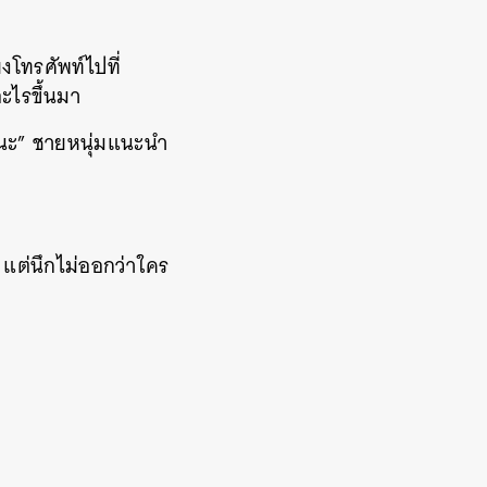
งโทรศัพท์ไปที่
อะไรขึ้นมา
e นะ” ชายหนุ่มแนะนำ
ัด แต่นึกไม่ออกว่าใคร