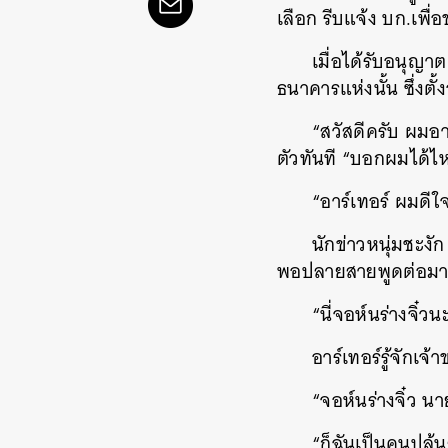
เลือก รีบแจ้ง บก.เพื่
เมื่อได้รับอนุญา
ธนาคารแห่งนั้น ซึ่งตั
“สวัสดีครับ ผมอา
ตัวทันที “บอกผมได้ไห
“อาร์เทอร์ ผมดีใจ
นักข่าวหนุ่มชะงัก
พอปลายสายพูดต่อมา
“นี่จอห์นร่างจิ๋วน
อาร์เทอร์รู้จักเจ้า
“จอห์นร่างจิ๋ว นา
“ก็ฉันเป็นคนปล้