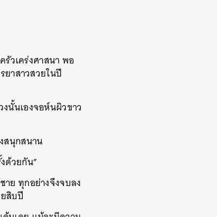
อบครัวเคร่งศาสนา พอ
รรยาสาวสวยในปี
วงนั้นเองจอห์นผิวขาว
่างสนุกสนาน
งด้วยกัน”
ู้ชาย ทุกอย่างจึงจบลง
ยสิบปี
คมคุ้นเคย แม้จะมีความ