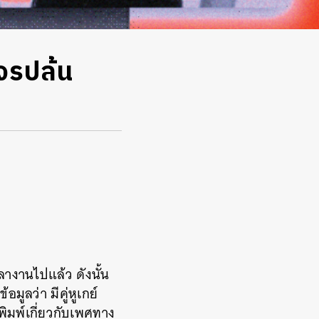
จรปล้น
วลางานไปแล้ว ดังนั้น
มูลว่า มีคู่หูเกย์
พิมพ์เกี่ยวกับเพศทาง