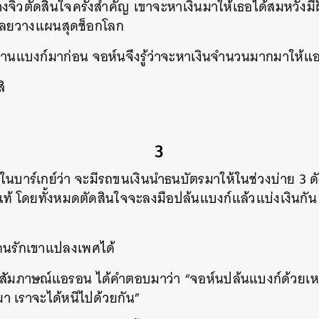
างจิ๋วตัดสินใจครั้งสำคัญ เขาจะหาเงินมาให้เธอได้สมหวังมีฝ
 เลยวางแผนสุดช็อกโลก
กงานแบงก์มาก่อน จอห์นจึงรู้ว่าจะหาเงินจำนวนมากมาให้แ
ิ
3
ลในบาร์เกย์ว่า จะมีรถขนเงินนำธนบัตรมาให้ในช่วงบ่าย 3 ด
ยแท้ โดยทั้งหมดตัดสินใจจะลงมือปล้นแบงก์แล้วแบ่งเงินกั
คนรักเขาแปลงเพศได้
ปสัมภาษณ์แอรอน ได้คำตอบมาว่า “จอห์นปล้นแบงก์ด้วยเหต
อมา เราจะได้หนีไปด้วยกัน”