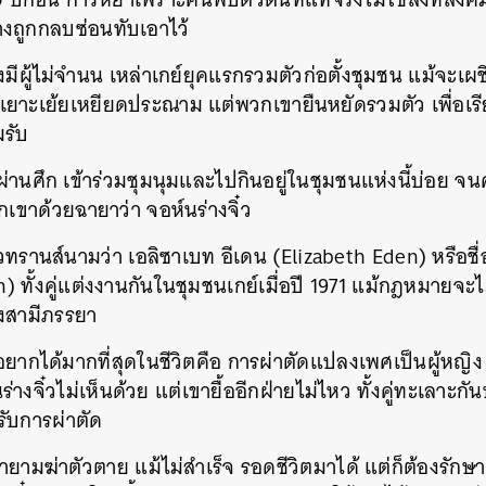
งถูกกลบซ่อนทับเอาไว้
SHARE
TWEET
LINE
EMAIL
ังมีผู้ไม่จำนน เหล่าเกย์ยุคแรกรวมตัวก่อตั้งชุมชน แม้จะ
ยาะเย้ยเหยียดประณาม แต่พวกเขายืนหยัดรวมตัว เพื่อเรียกร้
มรับ
านศึก เข้าร่วมชุมนุมและไปกินอยู่ในชุมชนแห่งนี้บ่อย จน
ยกเขาด้วยฉายาว่า จอห์นร่างจิ๋ว
าวทรานส์นามว่า เอลิซาเบท อีเดน (Elizabeth Eden) หรือชื่อ
) ทั้งคู่แต่งงานกันในชุมชนเกย์เมื่อปี 1971 แม้กฎหมายจะ
างสามีภรรยา
นอยากได้มากที่สุดในชีวิตคือ การผ่าตัดแปลงเพศเป็นผู้หญิง 
งจิ๋วไม่เห็นด้วย แต่เขายื้ออีกฝ่ายไม่ไหว ทั้งคู่ทะเลาะกันบ
รับการผ่าตัด
ามฆ่าตัวตาย แม้ไม่สำเร็จ รอดชีวิตมาได้ แต่ก็ต้องรักษา