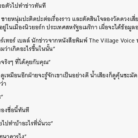
อขอตัวไปทำข่าวทันที
ต ชายหนุ่มปะติดปะต่อเรื่องราว และตัดสินใจลองวัดดวงเสี่ย
้งอยู่ในเมืองนิวยอร์ก ประเทศสหรัฐอเมริกา เผื่อจะได้ข้อมูล
ร์เทอร์ เบลล์ นักข่าวจากหนังสือพิมพ์ The Village Voic
มว่าเกิดอะไรขึ้นในนั้น”
จริงๆ ที่ได้คุยกับคุณ”
 ดูเหมือนอีกฝ่ายจะรู้จักเขาเป็นอย่างดี น้ำเสียงก็ดูคุ้นชะม
ว่า
ะ”
ของชื่อนี้ทันที
ยไปทำบ้าอะไรที่นั่นวะ”
นธนาคารไง”