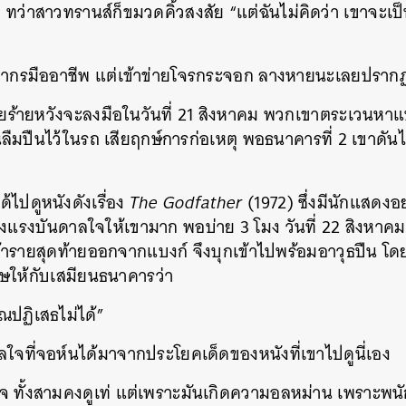
ี ทว่าสาวทรานส์ก็ขมวดคิ้วสงสัย “แต่ฉันไม่คิดว่า เขาจะ
ากรมืออาชีพ แต่เข้าข่ายโจรกระจอก ลางหายนะเลยปรากฏใ
ายร้ายหวังจะลงมือในวันที่ 21 สิงหาคม พวกเขาตระเวนหาแบ
มปืนไว้ในรถ เสียฤกษ์การก่อเหตุ พอธนาคารที่ 2 เขาดันไ
ด้ไปดูหนังดังเรื่อง
The Godfather
(1972) ซึ่งมีนักแสดงอย
งแรงบันดาลใจให้เขามาก พอบ่าย 3 โมง วันที่ 22 สิงหาค
้ารายสุดท้ายออกจากแบงก์ จึงบุกเข้าไปพร้อมอาวุธปืน โดย
าษให้กับเสมียนธนาคารว่า
คุณปฏิเสธไม่ได้”
ใจที่จอห์นได้มาจากประโยคเด็ดของหนังที่เขาไปดูนี่เอง
จ ทั้งสามคงดูเท่ แต่เพราะมันเกิดความอลหม่าน เพราะพนั