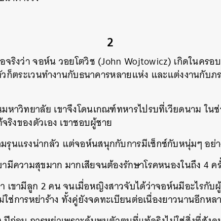
2
มีชื่อจริงว่า จอห์น วอยโตวิช (John Wojtowicz) เกิดในคร
าตัวก็ตระเวนทำงานกับธนาคารหลายแห่ง และแต่งงานกับภ
นมหาวิทยาลัย เขาจึงโดนเกณฑ์ทหารไปรบที่เวียดนาม ในช่
ท้จริงของตัวเอง เขาชอบผู้ชาย
มรุนแรงน่ากลัว แต่จอห์นสนุกกับการมีเซ็กซ์กับหนุ่มๆ อย
ามีความสุขมาก มากเสียจนต้องรักษาโรคหนองในถึง 4 ครั้
กา เขามีลูก 2 คน จนเมื่อหญิงสาวจับได้ว่าจอห์นมีอะไรกับผ
ใช่การหย่าร้าง ทั้งคู่ยังจดทะเบียนต่อเนื่องยาวนานอีกหลา
 ปีก่อน การหย่าเพราะค้นพบตัวตนที่แท้จริงไม่ใช่สิ่งที่สัง
นหา