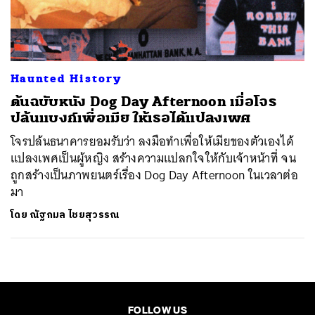
ค้นหา
SHARE
TWEET
LINE
EMAIL
Haunted History
ต้นฉบับหนัง Dog Day Afternoon เมื่อโจร
ปล้นแบงก์เพื่อเมีย ให้เธอได้แปลงเพศ
โจรปล้นธนาคารยอมรับว่า ลงมือทำเพื่อให้เมียของตัวเองได้
แปลงเพศเป็นผู้หญิง สร้างความแปลกใจให้กับเจ้าหน้าที่ จน
ถูกสร้างเป็นภาพยนตร์เรื่อง Dog Day Afternoon ในเวลาต่อ
มา
โดย
ณัฐกมล ไชยสุวรรณ
FOLLOW US