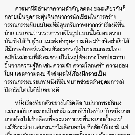
ศาสนาผีมีอำนาจความสำคัญลดลง ขณะเดียวกันก็
กลายเป็นจุดกระตุ้นจินตนาการนักเขียนในการสร้าง
วรรณกรรมผีแบบใหม่ที่มีสุนทรียภาพมากกว่าเรื่องผีพื้น
บ้าน แน่นอนว่าวรรณกรรมผีในรูปแบบนี้ได้มอบความ
บันเทิงให้กับผู้ชม และส่งต่อชุดความคิด สร้างจิตสำนึกให้
ผีมีภาพลักษณ์เหมือนตัวละครหญิงในวรรณกรรมไทย
สมัยใหม่ตามที่สังคมชายเป็นใหญ่ต้องการ โดยประกอบ
ขึ้นจากความรู้สึก เช่น ความรัก ความโศกเศร้า ความอ่อน
โยน และความสงบ จึงส่งผลให้เรื่องผีกลายเป็น
วรรณกรรมประเภทหนึ่งที่มีบทบาทช่วยสร้างอุดมการณ์
ค้นหา
ปิตาธิปไตยได้เป็นอย่างดี
SHARE
TWEET
LINE
EMAIL
หนึ่งเรื่องที่ยกตัวอย่างได้ชัดคือ ‘แม่นากพระโขนง’
แม่นากกับนายมากเป็นสามีภรรยาที่รักใคร่กัน วันหนึ่งนาย
มากต้องไปเข้าเดือนที่พระนคร ขณะที่นางนากตั้งครรภ์
แม้ตัวจะห่างแต่นางนากไม่คิดนอกใจ ซื่อสัตย์กับสามี แต่