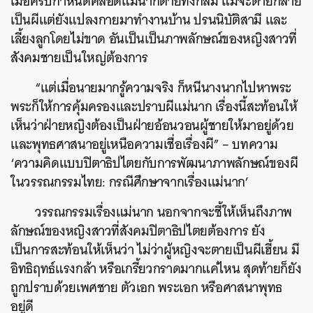
เมื่อครบกำหนดคลอดแม่นากตายทั้งกลม แม้จะตายกลาย
เป็นผีแต่ยังแปลงกายมาทำงานบ้าน ปรนนิบัติสามี และ
เลี้ยงลูกโดยไม่ขาด อันเป็นเป็นภาพลักษณ์ของหญิงสาวที่
สังคมชายเป็นใหญ่ต้องการ
“แต่เมื่อนายมากรู้ความจริง ก็หนีนางนากไปหาพระ
พระก็ให้การคุ้มครองและปราบผีแม่นาก เรื่องนี้สะท้อนให้
เห็นว่าฝ่ายหญิงต้องเป็นฝ่ายอ้อนวอนผู้ชายให้มาอยู่ด้วย
และพุทธศาสนาอยู่เหนือความเชื่อเรื่องผี” – บทความ
‘ความคิดแบบปิตาธิปไตยกับการพัฒนาภาพลักษณ์ของผี
ในวรรณกรรมไทย: กรณีศึกษาจากเรื่องแม่นาก’
วรรณกรรมเรื่องแม่นาก นอกจากจะชี้ให้เห็นถึงภาพ
ลักษณ์ของหญิงสาวที่สังคมปิตาธิปไตยต้องการ ยัง
เป็นการสะท้อนให้เห็นว่า ไม่ว่าผู้หญิงจะตายเป็นผีเฮี้ยน มี
อิทธิฤทธ์แรงกล้า หรือเกรี้ยวกราดมากแค่ไหน สุดท้ายก็ยัง
ถูกปราบด้วยเพศชาย ตัวเอก พระเอก หรือศาสนาพุทธ
อยู่ดี