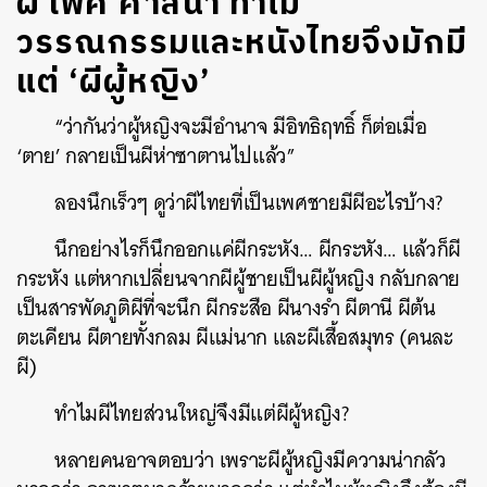
ผี เพศ ศาสนา ทำไม
วรรณกรรมและหนังไทยจึงมักมี
แต่ ‘ผีผู้หญิง’
“ว่ากันว่าผู้หญิงจะมีอำนาจ มีอิทธิฤทธิ์ ก็ต่อเมื่อ
‘ตาย’ กลายเป็นผีห่าซาตานไปแล้ว”
ลองนึกเร็วๆ ดูว่าผีไทยที่เป็นเพศชายมีผีอะไรบ้าง?
นึกอย่างไรก็นึกออกแค่ผีกระหัง… ผีกระหัง… แล้วก็ผี
กระหัง แต่หากเปลี่ยนจากผีผู้ชายเป็นผีผู้หญิง กลับกลาย
เป็นสารพัดภูติผีที่จะนึก ผีกระสือ ผีนางรำ ผีตานี ผีต้น
ตะเคียน ผีตายทั้งกลม ผีแม่นาก และผีเสื้อสมุทร (คนละ
ผี)
ทำไมผีไทยส่วนใหญ่จึงมีแต่ผีผู้หญิง?
หลายคนอาจตอบว่า เพราะผีผู้หญิงมีความน่ากลัว