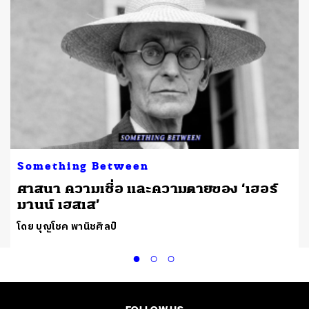
Something Between
ศาสนา ความเชื่อ และความตายของ ‘เฮอร์
มานน์ เฮสเส’
โดย บุญโชค พานิชศิลป์