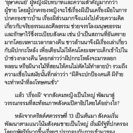
‘อุษาคเนย์’ ผู้หญิงมีบทบาทและความสำคัญมากกว่า
ผู้ชาย โดยผู้ปกครองหญิงจะใช้เรื่องผีเป็นเครื่องมือในการ
ปกครองชาวบ้าน เรื่องผีส่วนมากจึงแฝงไปด้วยความคิด
เกี่ยวกับจริยธรรมและศีลธรรม ช่วยจรรโลงมนุษยธรรม
และรักษาไว้ซึ่งระเบียบสังคม เช่น ป่าเป็นสถานที่อันตราย
มากโดยเฉพาะเวลากลางคืน ชาวล้านนาจึงมีเรื่องเล่าเกี่ยว
กับผีปกกะโหล้ง เพื่อเตือนไม่ให้คนโดยเฉพาะเด็กเข้าไปใน
ป่าช่วงกลางคืน โดยกล่าวว่าผีปกกะโหล้งจะมาหลอก
หลอน หรือผีนางไม้ที่สอนให้คนไม่ตัดไม้ทำลายป่า รวมถึง
ความเชื่อในสมัยนั้นที่กล่าวว่า “ผีดีจะปกป้องคนดี ผีร้าย
จะทำหน้าที่ลงโทษคนชั่ว”
แล้ว ‘เรื่องผี’ จากสังคมหญิงเป็นใหญ่ พัฒนาสู่
วรรณกรรมที่สะท้อนภาพสังคมปิตาธิปไตยได้อย่างไร?
หลังจากคริสต์ศตวรรษที่ 13 เป็นต้นมา สังคมเริ่ม
พัฒนาตามแนวโน้มสังคมชายเป็นใหญ่ เริ่มมีรัฐที่ปกครอง
โดยกษัตริย์มากขึ้นเรื่อยๆ ประกอบกับการเข้ามาของ