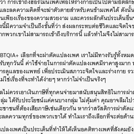
ยันว่า การเข้าถึงฮอร์โมนเพศเพื่อให้ร่างกายเป็นไปตามอัตลั
SHARE
TWEET
LINE
EMAIL
ละลดความคิดที่จะฆ่าตัวตายสำหรับคนข้ามเพศได้ ดังนั้น ค
นเพียงเรื่องของความสวยงาม และควรผลักดันประเด็นอื่นๆ
่งนี้มีความจำเป็นถึงขั้นที่ว่า ส่งผลกระทบต่อชีวิตและจิตใจ
วกเขาไม่สามารถเข้าถึงบริการนี้ แล้วทำไมจึงไม่สามา
LGBTQIA+ เลือกที่จะผ่าตัดแปลงเพศ เราไม่มีทางรับรู้ทั้งห
ับทุกวันนี้ ค่าใช้จ่ายในการผ่าตัดแปลงเพศมีราคาสูงมาก ทั
ต้การดูแลของแพทย์ เพื่อประเมินสภาวะจิตใจและร่างกาย 
่ใช่เรื่องที่จะทำได้ง่ายๆ หากว่าไม่จำเป็นจริงๆ
บาลไม่ควรเอาเงินภาษีที่ทุกคนจ่ายมาสนับสนุนสิทธิในการผ
ม ได้รับประโยชน์แค่คนบางกลุ่ม ไม่คุ้มค่า คุณอาจลืมไปว
ชาชนที่ต้องเสียภาษีเช่นเดียวกัน หากว่าสวัสดิการผ่าต
ะลดความทุกข์ของพวกเขาได้ ทำไมเราถึงเลือกที่จะต่อต้า
แปลงเพศเป็นประเด็นที่ทำให้ได้เห็นอคติทางเพศที่สังคมยัง