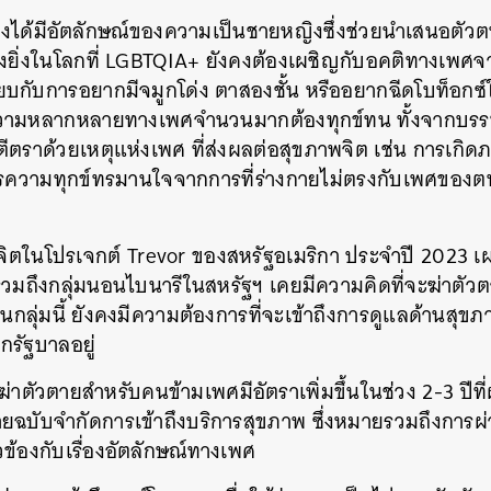
งได้มีอัตลักษณ์ของความเป็นชายหญิงซึ่งช่วยนำเสนอตัวตนท
ยิ่งในโลกที่ LGBTQIA+ ยังคงต้องเผชิญกับอคติทางเพศจากค
บกับการอยากมีจมูกโด่ง ตาสองชั้น หรืออยากฉีดโบท็อกซ์ให
้มีความหลากหลายทางเพศจำนวนมากต้องทุกข์ทน ทั้งจากบร
ตราด้วยเหตุแห่งเพศ ที่ส่งผลต่อสุขภาพจิต เช่น การเกิ
รความทุกข์ทรมานใจจากการที่ร่างกายไม่ตรงกับเพศของต
ตในโปรเจกต์ Trevor ของสหรัฐอเมริกา ประจำปี 2023 เผยว
มถึงกลุ่มนอนไบนารีในสหรัฐฯ เคยมีความคิดที่จะฆ่าตัวตา
ลุ่มนี้ ยังคงมีความต้องการที่จะเข้าถึงการดูแลด้านสุขภ
รัฐบาลอยู่
่าตัวตายสำหรับคนข้ามเพศมีอัตราเพิ่มขึ้นในช่วง 2-3 ปีท
ฉบับจำกัดการเข้าถึงบริการสุขภาพ ซึ่งหมายรวมถึงการผ่
่ยวข้องกับเรื่องอัตลักษณ์ทางเพศ
นหา