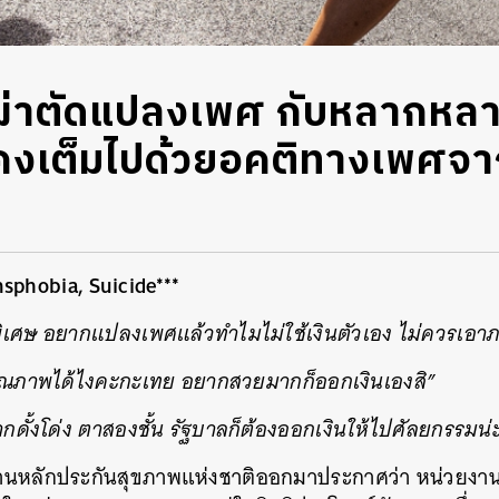
ผ่าตัดแปลงเพศ กับหลากหล
ยังคงเต็มไปด้วยอคติทางเพศจ
sphobia, Suicide***
พิเศษ อยากแปลงเพศแล้วทำไมไม่ใช้เงินตัวเอง ไม่ควรเอาภาษี
คุณภาพได้ไงคะกะเทย อยากสวยมากก็ออกเงินเองสิ”
ากดั้งโด่ง ตาสองชั้น รัฐบาลก็ต้องออกเงินให้ไปศัลยกรรมน่ะ
งานหลักประกันสุขภาพแห่งชาติออกมาประกาศว่า หน่วยงานก