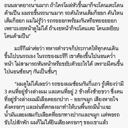
ถนนลาดยางนานมาก ถ้าใครโผล่หัวขึ้นมาก็จะโดนเตะโดน
ด้ามปืน ผมรอขึ้นรถนานมาก รถคันไหนเต็มก็ออก คันไหน
เต็มก็ออก ผมไม่รู้ว่า รถรอออกพร้อมกันหรือทยอยออก
เพราะเงยหน้าดูไม่ได้ ถ้าเงยหน้าก็จะโดนเตะ โดนเหยียบ
โดนด้ามปืน”
มะรีกีเล่าต่อว่า ทหารตำรวจก็ประกาศให้ทุกคนเดิน
ขึ้นไปบนรถเอง ในรถของมะรีกี เขาต้องขึ้นไปนอนคว่ำ
หน้า ไม่สามารถหันหน้าหรือขยับตัวอะไรได้ เพราะมีคนขึ้น
ไปนอนซ้อนๆ กันเป็นชั้นๆ
“ผมดูไม่ได้เลยว่า รถของผมซ้อนกันกี่แถว รู้เพียงว่ามี
3 คนที่อยู่ข้างล่างผม และคนที่อยู่ 2 ข้างทั้งซ้ายขวา ซึ่งคน
ที่อยู่ข้างล่างผมมีเลือดออกปาก – ออกจมูก เสียงหายใจ
ดังครอกๆ และฝนที่ตกลงมาทำให้บนพื้นรถมีน้ำแฉะ
น้ำมันเลยผสมกับเลือดที่ออกทางปากและจมูก แต่พอรถ
ขับไปสักพัก ผมก็ไม่ได้ยินเสียงครอกๆ ของเขาแล้ว