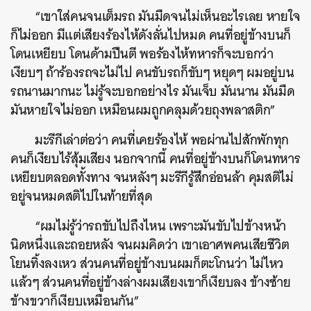
“เขาใส่คนจนเต็มรถ มันมืดจนไม่เห็นอะไรเลย หายใจ
ก็ไม่ออก มีแต่เสียงร้องไห้ดังลั่นไปหมด คนที่อยู่ข้างบนก็
โดนเหยียบ โดนด้ามปืนตี พอร้องไห้ทหารก็จะบอกว่า
เงียบๆ ถ้าร้องรถจะไม่ไป คนขับรถก็ขับๆ หยุดๆ ผมอยู่บน
รถนานมากนะ ไม่รู้จะบอกอย่างไร มันเจ็บ มันนาน มันมืด
มันหายใจไม่ออก เหมือนผมถูกคลุมด้วยถุงพลาสติก”
มะรีกีเล่าต่อว่า คนที่เคยร้องไห้ พอผ่านไปสักพักทุก
คนก็เงียบไร้สุ้มเสียง นอกจากนี้ คนที่อยู่ข้างบนก็โดนทหาร
เหยียบตลอดทั้งทาง จนหลังๆ มะรีกีรู้สึกอ่อนล้า คุมสติไม่
อยู่จนหมดสติไปในท้ายที่สุด
“ผมไม่รู้ว่ารถขับไปถึงไหน เพราะมันขับไปข้างหน้า
นิดหนึ่งและถอยหลัง จนผมคิดว่า เขาเอาศพคนเสียชีวิต
ค้นหา
โยนทิ้งลงเหว ส่วนคนที่อยู่ข้างบนผมก็ตะโกนว่า ไม่ไหว
SHARE
TWEET
LINE
EMAIL
แล้วๆ ส่วนคนที่อยู่ข้างล่างผมเสียงเขาก็เงียบลง ข้างซ้าย
ข้างขวาก็เงียบเหมือนกัน”