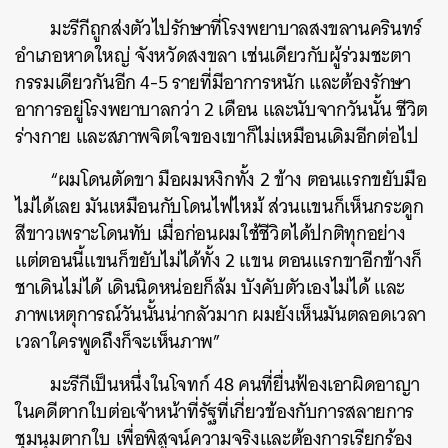
มะรีกีถูกส่งตัวไปรักษาที่โรงพยาบาลสงขลานครินทร์
อำเภอหาดใหญ่ จังหวัดสงขลา เช่นเดียวกับผู้ร่วมชะตา
กรรมเดียวกันอีก 4-5 รายที่มีอาการหนัก และต้องรักษา
อาการอยู่โรงพยาบาลกว่า 2 เดือน และนับจากวันนั้น ชีวิต
ร่างกาย และสภาพจิตใจของเขาก็ไม่เหมือนเดิมอีกต่อไป
“ผมโดนตัดขา มือผมหงิกทั้ง 2 ข้าง ตอนแรกขยับมือ
ไม่ได้เลย มันเหมือนกับโดนไฟไหม้ ส่วนแขนก็เห็นกระดูก
สีขาวเพราะโดนทับ เมื่อก่อนผมใช้ชีวิตได้ปกติทุกอย่าง
แต่ตอนนี้แขนก็ขยับไม่ได้ทั้ง 2 แขน ตอนแรกขาอีกข้างก็
ชาเดินไม่ได้ เดินนิดหน่อยก็ล้ม บังคับตัวเองไม่ได้ และ
ภาพเหตุการณ์วันนั้นน่ากลัวมาก ผมยังเห็นมันตลอดเวลา
เวลาใครพูดถึงก็จะเห็นภาพ”
มะรีกีเป็นหนึ่งในโจทก์ 48 คนที่ยื่นฟ้องเอาผิดอาญา
ในคดีตากใบต่อเจ้าหน้าที่รัฐที่เกี่ยวข้องกับการสลายการ
ชุมนุมตากใบ เพื่อพิสูจน์ความจริงและต้องการเรียกร้อง