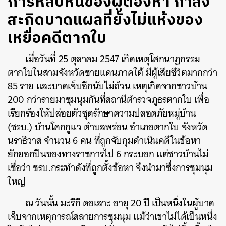
การหลบหนีของผู้ต้องหา กำลัง
สะกิดบาดแผลที่ยังไม่แห้งของ
เหยื่อคดีตากใบ
เมื่อวันที่ 25 ตุลาคม 2547 เกิดเหตุโศกนาฏกรรม
ตากใบในสามจังหวัดชายแดนภาคใต้ มีผู้เสียชีวิตมากกว่า
85 ราย และบาดเจ็บอีกนับไม่ถ้วน เหตุเกิดจากชาวบ้าน
200 กว่ารายมาชุมนุมกันที่สถานีตำรวจภูธรตากใบ เพื่อ
เรียกร้องให้ปล่อยตัวชุดรักษาความปลอดภัยหมู่บ้าน
(ชรบ.) บ้านโคกกูแว ตำบลพร่อน อำเภอตากใบ จังหวัด
นราธิวาส จำนวน 6 คน ที่ถูกจับกุมดำเนินคดีในข้อหา
ยักยอกปืนของทางราชการไป 6 กระบอก แต่ชาวบ้านไม่
เชื่อว่า ชรบ.กระทำดังที่ถูกตั้งข้อหา จึงนำมาซึ่งการชุมนุม
ใหญ่
ณ วันนั้น มะรีกี ดอเลาะ อายุ 20 ปี เป็นหนึ่งในผู้บาด
เจ็บจากเหตุการณ์สลายการชุมนุม แม้ว่าเขาไม่ได้เป็นหนึ่ง