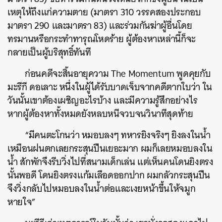
เหตุให้ถึงแก่ความตาย (มาตรา 310 วรรคสองประกอบ
มาตรา 290 และมาตรา 83) และร่วมกันฆ่าผู้อื่นโดย
ทรมานหรือกระทำทารุณโหดร้าย ผู้ต้องหาเหล่านี้ก็จะ
กลายเป็นผู้บริสุทธิ์ทันที
ก่อนคดีจะสิ้นอายุความ The Momentum พูดคุยกับ
มะรีกี ดอเลาะ หนึ่งในผู้ได้รับบาดเจ็บจากคดีตากใบว่า ใน
วันนั้นเขาต้องเผชิญอะไรบ้าง และมีความรู้สึกอย่างไร
หากผู้ต้องหาทั้งหมดยังหลบหนีจวบจนวินาทีสุดท้าย
“มีคนตะโกนว่า หมอบลงๆ ทหารยิงจริงๆ ยิงลงในน้ำ
เหมือนฝนตกเลยกระสุนปืนเยอะมาก ผมก็เลยหมอบลงใน
น้ำ สักพักจึงรีบวิ่งไปที่สนามเด็กเล่น แต่เห็นคนโดนยิงตรง
นั้นพอดี โดนยิงตรงแก้มเลือดออกปาก ผมกลัวกระสุนปืน
จึงวิ่งกลับไปหมอบลงในน้ำต่อและเงยหน้าขึ้นให้จมูก
หายใจ”