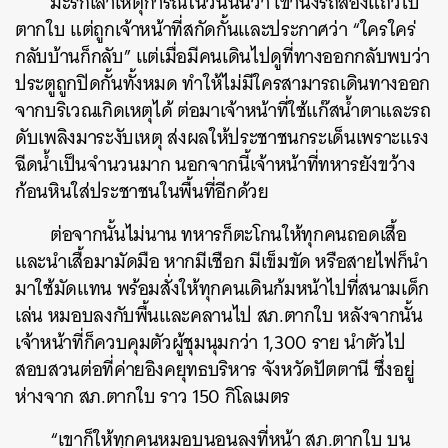
มะรีกีเล่าเหตุการณ์ในวันนั้นว่า เขานั่งรถสองแถวไป
ตากใบ แต่ถูกเจ้าหน้าที่สกัดกั้นและประกาศว่า “ใครใคร่
กลับบ้านก็กลับ” แต่เมื่อมีคนเดินไปดูที่ทางออกกลับพบว่า
ประตูถูกปิดกั้นทั้งหมด ทำให้ไม่มีใครสามารถเดินทางออก
จากบริเวณเกิดเหตุได้ ต่อมาเจ้าหน้าที่ใช้แก๊สน้ำตาและรถ
ดับเพลิงมาระงับเหตุ ส่งผลให้ประชาชนกระเด็นเพราะแรง
ฉีดน้ำเป็นจำนวนมาก นอกจากนี้เจ้าหน้าที่ทหารยังขว้าง
ก้อนหินใส่ประชาชนในพื้นที่อีกด้วย
ต่อจากนั้นไม่นาน ทหารก็ตะโกนให้ทุกคนถอดเสื้อ
และนำเสื้อมามัดมือ หากมีเชือก มีเข็มขัด หรือสายไฟก็นำ
มาใช้มัดแทน พร้อมสั่งให้ทุกคนเดินก้มหน้าไปที่สนามเด็ก
เล่น หมอบลงกับพื้นและคลานไป สภ.ตากใบ หลังจากนั้น
เจ้าหน้าที่ก็
ควบคุมตัวผู้ชุมนุมกว่า 1,300 ราย นำตัวไป
สอบสวนต่อที่ค่ายอิงคยุทธบริหาร จังหวัดปัตตานี ซึ่งอยู่
ห่างจาก สภ.ตากใบ ราว 150 กิโลเมตร
“เขาก็ให้ทุกคนหมอบนอนลงที่หน้า สภ.ตากใบ บน