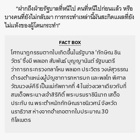
“ฝากถึงฝ่ายรัฐบาลที่หนีไป คนที่หนีไปก่อนแล้ว หรือ
บางคนที่ยังไม่กลับมา การกระทำเหล่านี้มันสะกิดแผลที่ยัง
ไม่แห้งของผู้โดนกระทำ”
FACT BOX
โศกนาฏกรรมตากใบเกิดขึ้นในรัฐบาล ‘ทักษิณ ชิน
วัตร’ ซึ่งมี พลเอก สัมพันธ์ บุญญานันต์ รัฐมนตรี
ว่าการกระทรวงกลาโหม พลเอก ประวิตร วงษ์สุวรรณ
ดำรงตำแหน่งผู้บัญชาการทหารบก และพลโท พิศาล
วัฒนวงษ์คีรี เป็นแม่ทัพภาคที่ 4 ในช่วงเวลาเดียวกับที่
สมเด็จพระนางเจ้าสิริกิติ์ พระบรมราชินีนาถ เสด็จ
ประทับ ณ พระตำหนักทักษิณราชนิเวศน์ จังหวัด
นราธิวาส ห่างจากอำเภอตากใบประมาณ 30
กิโลเมตร