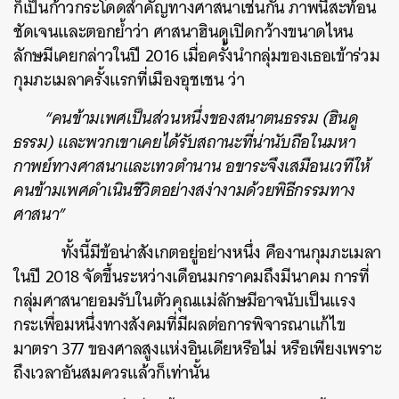
ก็เป็นก้าวกระโดดสำคัญทางศาสนาเช่นกัน ภาพนี้สะท้อน
ชัดเจนและตอกย้ำว่า ศาสนาฮินดูเปิดกว้างขนาดไหน
ลักษมีเคยกล่าวในปี 2016 เมื่อครั้งนำกลุ่มของเธอเข้าร่วม
กุมภะเมลาครั้งแรกที่เมืองอุชเชน ว่า
“คนข้ามเพศเป็นส่วนหนึ่งของสนาตนธรรม (ฮินดู
ธรรม) และพวกเขาเคยได้รับสถานะที่น่านับถือในมหา
กาพย์ทางศาสนาและเทวตำนาน อขาระจึงเสมือนเวทีให้
คนข้ามเพศดำเนินชีวิตอย่างสง่างามด้วยพิธีกรรมทาง
ศาสนา”
ทั้งนี้มีข้อน่าสังเกตอยู่อย่างหนึ่ง คืองานกุมภะเมลา
ในปี 2018 จัดขึ้นระหว่างเดือนมกราคมถึงมีนาคม การที่
กลุ่มศาสนายอมรับในตัวคุณแม่ลักษมีอาจนับเป็นแรง
กระเพื่อมหนึ่งทางสังคมที่มีผลต่อการพิจารณาแก้ไข
มาตรา 377 ของศาลสูงแห่งอินเดียหรือไม่ หรือเพียงเพราะ
ถึงเวลาอันสมควรแล้วก็เท่านั้น