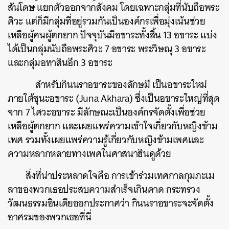
สันโดษ แยกตัวออกจากสังคม โดยเฉพาะกลุ่มที่นับถือพระ
ศิวะ แต่ก็มีกลุ่มที่อยู่รวมกันเป็นองค์กรเพื่อมุ่งเน้นช่วย
เหลือผู้คนผู้ตกยาก ปัจจุบันมีอขาระทั้งสิ้น 13 อขาระ แบ่ง
ได้เป็นกลุ่มนับถือพระศิวะ 7 อขาระ พระวิษณุ 3 อขาระ
และกลุ่มอทาสินอีก 3 อขาระ
สำหรับกินนราอขาระของลักษมี เป็นอขาระใหม่
ภายใต้ชุนะอขาระ (Juna Akhara) ซึ่งเป็นอขาระใหญ่ที่สุด
จาก 7 ไศวะอขาระ มีลักษณะเป็นองค์กรจัดตั้งเพื่อช่วย
เหลือผู้ตกยาก และเผยแพร่ความเข้าใจเกี่ยวกับหญิงข้าม
เพศ รวมทั้งเผยแพร่ความรู้เกี่ยวกับหญิงข้ามเพศและ
ความหลากหลายทางเพศในศาสนาฮินดูด้วย
สิ่งที่น่าประหลาดใจคือ การเข้าร่วมเทศกาลกุมภะเม
ลาของพวกเธอประสบความสำเร็จเกินคาด กระทรวง
วัฒนธรรมอินเดียออกประกาศว่า กินนราอขาระจะจัดตั้ง
อาศรมของพวกเธอที่นี่