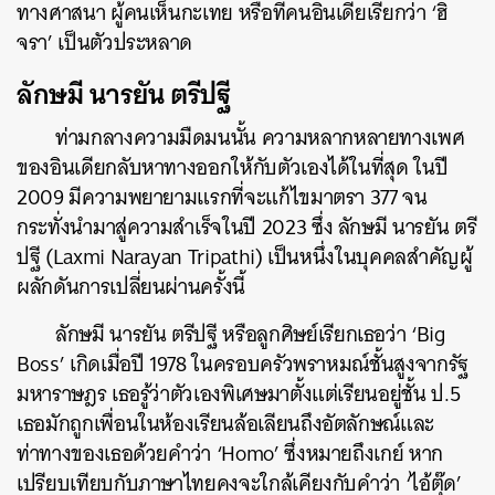
ทางศาสนา ผู้คนเห็นกะเทย หรือที่คนอินเดียเรียกว่า ‘ฮิ
จรา’ เป็นตัวประหลาด
ลักษมี นารยัน ตรีปฐี
ท่ามกลางความมืดมนนั้น ความหลากหลายทางเพศ
ของอินเดียกลับหาทางออกให้กับตัวเองได้ในที่สุด ในปี
2009 มีความพยายามแรกที่จะแก้ไขมาตรา 377 จน
กระทั่งนำมาสู่ความสำเร็จในปี 2023 ซึ่ง ลักษมี นารยัน ตรี
ปฐี (Laxmi Narayan Tripathi) เป็นหนึ่งในบุคคลสำคัญผู้
ผลักดันการเปลี่ยนผ่านครั้งนี้
ลักษมี นารยัน ตรีปฐี หรือลูกศิษย์เรียกเธอว่า ‘Big
Boss’ เกิดเมื่อปี 1978 ในครอบครัวพราหมณ์ชั้นสูงจากรัฐ
มหาราษฎร เธอรู้ว่าตัวเองพิเศษมาตั้งแต่เรียนอยู่ชั้น ป.5
เธอมักถูกเพื่อนในห้องเรียนล้อเลียนถึงอัตลักษณ์และ
ท่าทางของเธอด้วยคำว่า ‘Homo’ ซึ่งหมายถึงเกย์ หาก
เปรียบเทียบกับภาษาไทยคงจะใกล้เคียงกับคำว่า ‘ไอ้ตุ๊ด’