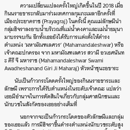
ความเปลี่ยนแปลงครั้งใหญ่เกิดขึ้นในปี 2018 เมื่อ
กินนราอขาระกลับมาร่วมเทศกาลกุมภะเมลาอีกครั้งที่
เมืองประยาคราช (Prayagraj) ในครั้งนี้ คุณแม่ลักษมีนำ
กลุ่มฮิจราลงอาบน้ำบริเวณที่แม่น้ำคงคาและแม่น้ำยมุนา
มาบรรจบกัน อีกทั้งเธอยังได้รับการแต่งตั้งให้ดำรง
ตำแหน่ง ‘มหามัณฑเลศวร’ (Mahamandaleshwar) หรือ
เจ้าคณะปกครอง จาก มหามัณฑเลศวร สวามี อวเธศนันท
ะ คีรี จี มหาราช (Mahamandaleshwar Swami
Awadheshanand Giri Ji Maharaj) หัวหน้าชุนะอขาระ
นับเป็นก้าวกระโดดครั้งใหญ่ของกินนราอขาระและ
ลักษมี เพราะการได้รับตำแหน่งในระดับเจ้าคณะ แปลว่า
เธอมีอำนาจในการตัดสินใจเกี่ยวกับกลุ่มศาสนิกชนและ
นักบวชในสังกัดของเธออย่างเต็มที่
นอกจากจะเป็นก้าวกระโดดของตัวลักษมีและกลุ่ม
ของเธอแล้ว การมีฮิจราขึ้นดำรงตำแหน่งนักบวชระดับสูง