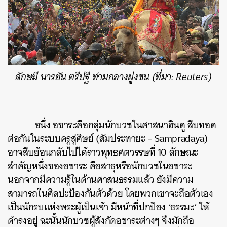
ลักษมี นารยัน ตรีปฐี ท่ามกลางฝูงชน (ที่มา: Reuters)
อนึ่ง อขาระคือกลุ่มนักบวชในศาสนาฮินดู สืบทอด
ต่อกันในระบบครูสู่ศิษย์ (สัมประทายะ – Sampradaya)
อาจสืบย้อนกลับไปได้ราวพุทธศตวรรษที่ 10 ลักษณะ
สำคัญหนึ่งของอขาระ คือสาธุหรือนักบวชในอขาระ
นอกจากมีความรู้ในด้านศาสนธรรมแล้ว ยังมีความ
สามารถในศิลปะป้องกันตัวด้วย โดยพวกเขาจะถือตัวเอง
เป็นนักรบแห่งพระผู้เป็นเจ้า มีหน้าที่ปกป้อง ‘ธรรมะ’ ให้
ดำรงอยู่ ฉะนั้นนักบวชผู้สังกัดอขาระต่างๆ จึงมักถือ