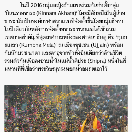
ในปี 2016 กลุ่มหญิงข้ามเพศร่วมกันก่อตั้งกลุ่ม
‘กินนราอขาระ (Kinnara Akhara)’ โดยมีลักษมีเป็นผู้นำอ
ขาระ นับเป็นองค์กรศาสนาแรกที่จัดตั้งขึ้นโดยกลุ่มฮิจรา
ในปีเดียวกันหลังการจัดตั้งอขาระ พวกเธอได้เข้าร่วม
เทศกาลสำคัญที่สุดเทศกาลหนึ่งของศาสนาฮินดู คือ ‘กุมภ
ะเมลา (Kumbha Mela)’ ณ เมืองอุชเชน (Ujjain) พร้อม
กับนักบวช นาคา และสาธุจากทั่วทั้งอินเดียกว่าล้านชีวิต
รวมตัวกันเพื่อลงอาบน้ำในแม่น้ำศิประ (Shipra) หนึ่งในสี่
มหานทีที่เชื่อว่าพระวิษณุทรงหยดน้ำอมฤตเอาไว้