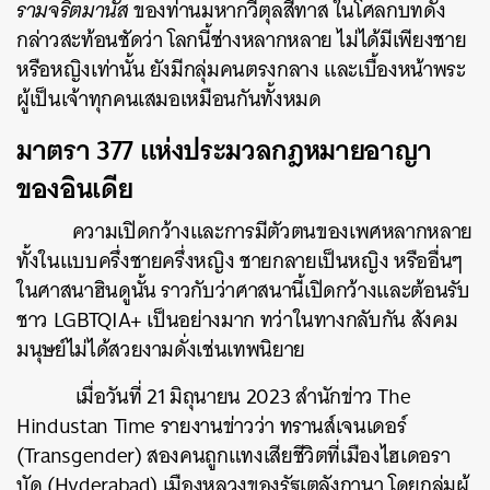
รามจริตมานัส
ของท่านมหากวีตุลสีทาส ในโศลกบทดัง
กล่าวสะท้อนชัดว่า โลกนี้ช่างหลากหลาย ไม่ได้มีเพียงชาย
หรือหญิงเท่านั้น ยังมีกลุ่มคนตรงกลาง และเบื้องหน้าพระ
ผู้เป็นเจ้าทุกคนเสมอเหมือนกันทั้งหมด
มาตรา 377 แห่งประมวลกฎหมายอาญา
ของอินเดีย
ความเปิดกว้างและการมีตัวตนของเพศหลากหลาย
ทั้งในแบบครึ่งชายครึ่งหญิง ชายกลายเป็นหญิง หรืออื่นๆ
ในศาสนาฮินดูนั้น ราวกับว่าศาสนานี้เปิดกว้างและต้อนรับ
ชาว LGBTQIA+ เป็นอย่างมาก ทว่าในทางกลับกัน สังคม
มนุษย์ไม่ได้สวยงามดั่งเช่นเทพนิยาย
เมื่อวันที่ 21 มิถุนายน 2023 สำนักข่าว The
Hindustan Time รายงานข่าวว่า ทรานส์เจนเดอร์
(Transgender) สองคนถูกแทงเสียชีวิตที่เมืองไฮเดอรา
บัด (Hyderabad) เมืองหลวงของรัฐเตลังกานา โดยกลุ่มผู้