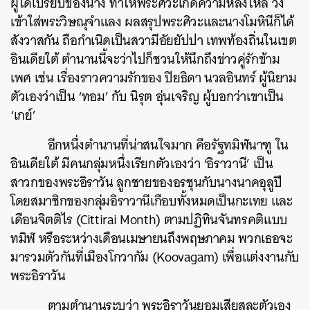
ผู้ใดเปรียบของนาง ทำให้พระศิวะเกิดความหลงใหล วิ่ง
เข้าใส่พระวิษณุจำแลง ผลสรุปพระศิวะและนางโมหินีก็ได้
สังวาสกัน ถือกำเนิดเป็นสวามีอัยยัปปา เทพท้องถิ่นในเขต
อินเดียใต้ ตำนานนี้จะว่าไปก็ชวนให้นึกถึงข่าวคู่รักข้าม
เพศ เช่น เรื่องราวความรักของ ปิยธิดา นวลอินทร์ ผู้นิยาม
ตัวเองว่าเป็น ‘ทอม’ กับ นิรุต อุ่นเจริญ ผู้บอกว่าเขาเป็น
‘เกย์’
อีกหนึ่งตำนานที่น่าสนใจมาก คือรัฐทมิฬนาฑู ใน
อินเดียใต้ มีคนกลุ่มหนึ่งเรียกตัวเองว่า ‘อิราวานี’ เป็น
สาวกของพระอิราวัน ลูกชายของอรชุนกับนางนาคอุลูปี
โดยสมาชิกของกลุ่มอิราวานีเกือบทั้งหมดเป็นกะเทย และ
เดือนจิตติไร (Cittirai Month) ตามปฏิทินจันทรคติแบบ
ทมิฬ หรือระหว่างเดือนเมษายนถึงพฤษภาคม พวกเธอจะ
มารวมตัวกันที่เมืองโกวากัม (Koovagam) เพื่อแต่งงานกับ
พระอิราวัน
ตามตำนานระบุว่า พระอิราวันยอมเสียสละตัวเอง