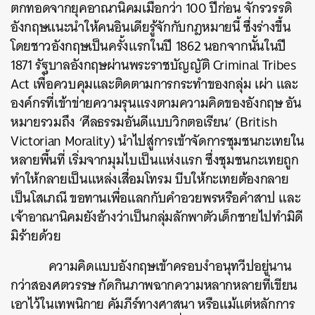
ตกทอดจากยุคอาณานิคมเมื่อกว่า 100 ปีก่อน จักรวรรดิ
อังกฤษแนะนำให้คนอินเดียรู้จักกับกฎหมายนี้ ซึ่งร่างขึ้น
โดยชาวอังกฤษเป็นครั้งแรกในปี 1862 นอกจากนั้นในปี
1871 รัฐบาลอังกฤษผ่านพระราชบัญญัติ Criminal Tribes
Act เพื่อควบคุมและติดตามการกระทำของกลุ่ม เผ่า และ
องค์กรที่เข้าข่ายความรุนแรงตามความคิดของอังกฤษ อัน
หมายรวมถึง ‘ศีลธรรมอันดีแบบวิกตอเรียน’ (British
Victorian Morality) นำไปสู่การเข้าจัดการชุมชนกะเทยใน
หลายพื้นที่ เริ่มจากมุมไบเป็นแห่งแรก ซึ่งชุมชนกะเทยถูก
ทำให้กลายเป็นแหล่งเสื่อมโทรม บีบให้กะเทยต้องกลาย
เป็นโสเภณี ขอทานเพื่อแลกกับคำอวยพรหรือคำสาป และ
เจ้าอาณานิคมยังอ้างว่าเป็นกลุ่มลักพาตัวเด็กชายไปทำมิดี
มิร้ายด้วย
ความคิดแบบอังกฤษเข้าครอบงำอนุทวีปอยู่นาน
กว่าสองศตวรรษ กัดกินภาพฉากความหลากหลายที่เขียน
เอาไว้ในเทพนิกาย คัมภีร์ทางศาสนา หรือแม้แต่หลักการ