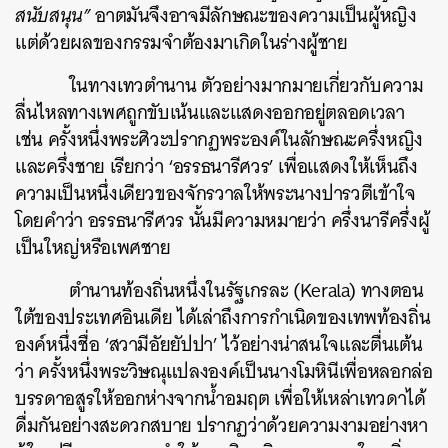
สนับสนุน”
อาตมันจึงอาจมีลักษณะของความเป็นผู้หญิง
แต่ด้วยผลของกรรมจำต้องมาเกิดในร่างผู้ชาย
ในทางเทวตำนาน ตัวอย่างมากมายเกี่ยวกับความ
ลื่นไหลทางเพศถูกขับเน้นและแสดงออกอยู่ตลอดเวลา
เช่น ครั้งหนึ่งพระศิวะปรากฏพระองค์ในลักษณะครึ่งหญิง
และครึ่งชาย เรียกว่า ‘อรรธนารีศวร’ เพื่อแสดงให้เห็นถึง
ความเป็นหนึ่งเดียวของจักรวาลให้พระนางปารวตีเข้าใจ
โดยคำว่า อรรธนารีศวร นั้นมีความหมายว่า ครึ่งนารีครึ่งผู้
เป็นใหญ่หรือเพศชาย
ตำนานท้องถิ่นหนึ่งในรัฐเกรละ (
Kerala
) ทางตอน
ใต้ของประเทศอินเดีย ได้เล่าถึงการกำเนิดของเทพท้องถิ่น
องค์หนึ่งชื่อ ‘สวามีอัยยัปปา’ ไว้อย่างน่าสนใจและตื่นเต้น
ว่า ครั้งหนึ่งพระวิษณุแปลงองค์เป็นนางโมหินีเพื่อหลอกล่อ
บรรดาอสูรให้ออกห่างจากน้ำอมฤต เพื่อให้เหล่าเทวดาได้
ดื่มกันอย่างสะดวกสบาย ปรากฏว่าด้วยความงามอย่างหา