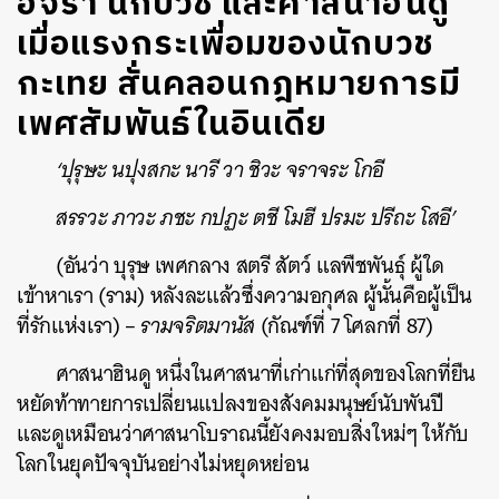
ฮิจรา นักบวช และศาสนาฮินดู
เมื่อแรงกระเพื่อมของนักบวช
กะเทย สั่นคลอนกฎหมายการมี
เพศสัมพันธ์ในอินเดีย
‘ปุรุษะ นปุงสกะ นารี วา ชิวะ จราจระ โกอี
สรรวะ ภาวะ ภชะ กปฏะ ตชี โมฮี ปรมะ ปรีถะ โสอี’
(อันว่า บุรุษ เพศกลาง สตรี สัตว์ แลพืชพันธุ์ ผู้ใด
เข้าหาเรา (ราม) หลังละแล้วซึ่งความอกุศล ผู้นั้นคือผู้เป็น
ที่รักแห่งเรา) –
รามจริตมานัส
(กัณฑ์ที่ 7 โศลกที่ 87)
ศาสนาฮินดู หนึ่งในศาสนาที่เก่าแก่ที่สุดของโลกที่ยืน
หยัดท้าทายการเปลี่ยนแปลงของสังคมมนุษย์นับพันปี
และดูเหมือนว่าศาสนาโบราณนี้ยังคงมอบสิ่งใหม่ๆ ให้กับ
โลกในยุคปัจจุบันอย่างไม่หยุดหย่อน