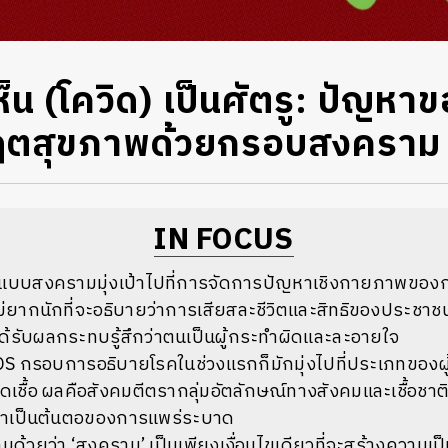
็น (โควิด) เป็นศัตรู: ปัญห
กฤตสุขภาพด้วยกรอบสงคราม
IN FOCUS
์แบบสงครามมุ่งเป้าไปที่การจัดการปัญหาเชิงกายภาพขอ
ม่ยากนักที่จะอธิบายว่าการเสียสละชีวิตและสิทธิของประชาช
ี่ได้รับผลกระทบรู้สึกว่าตนเป็นผู้กระทำผิดและละอายใจ
DS
กรอบการอธิบายโรคในช่วงแรกก็มักมุ่งไปที่ประเภทของผู้ที
ดเชื้อ
ผลคือสังคมตีตรากลุ่มอัตลักษณ์ทางสังคมและเชื้อชาติที่
ว่าเป็นต้นตอของการแพร่ระบาด
ามด้วยว่า
‘
สงคราม
’
เป็นเพียงเงื่อนไขเดียวที่จะสร้างความเป็