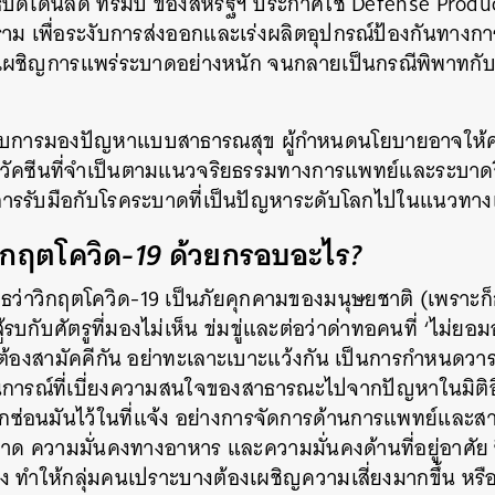
ิบดีโดนัลด์
ทรัมป์
ของสหรัฐฯ
ประกาศใช้
Defense Produ
ราม
เพื่อระงับการส่งออกและเร่งผลิตอุปกรณ์ป้องกันทางก
SHARE
TWEET
LINE
EMAIL
งเผชิญการแพร่ระบาดอย่างหนัก
จนกลายเป็นกรณีพิพาทกับเ
รอบการมองปัญหาแบบสาธารณสุข
ผู้กำหนดนโยบายอาจให้
วัคซีนที่จำเป็นตามแนวจริยธรรมทางการแพทย์และระบาด
รับมือกับโรคระบาดที่เป็นปัญหาระดับโลกไปในแนวทางเ
ิกฤตโควิด
-19
ด้วยกรอบอะไร
?
เสธว่าวิกฤตโควิด
-19
เป็นภัยคุกคามของมนุษยชาติ
(
เพราะก็
ู้รบกับศัตรูที่มองไม่เห็น
ข่มขู่และต่อว่าด่าทอคนที่
‘
ไม่ยอมอ
ต้องสามัคคีกัน
อย่าทะเลาะเบาะแว้งกัน
เป็นการกำหนดวาร
ารณ์ที่เบี่ยงความสนใจของสาธารณะไปจากปัญหาในมิติอ
กซ่อนมันไว้ในที่แจ้ง
อย่างการจัดการด้านการแพทย์และส
ลาด
ความมั่นคงทางอาหาร
และความมั่นคงด้านที่อยู่อาศัย
ง
ทำให้กลุ่มคนเปราะบางต้องเผชิญความเสี่ยงมากขึ้น
หรื