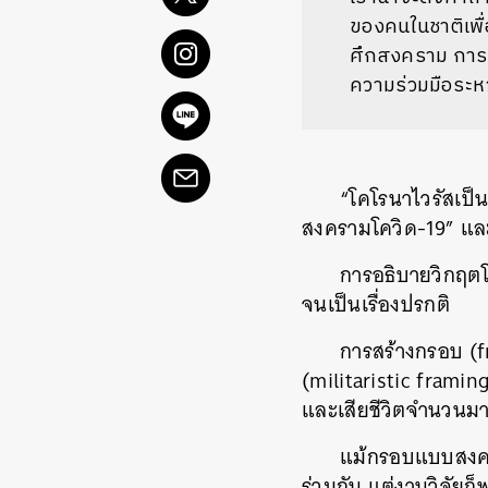
ของคนในชาติเพื่
ศึกสงคราม
การช
ความร่วมมือระหว่
“
โคโรนาไวรัสเป็นศ
สงครามโควิด
-19”
แล
การอธิบายวิกฤตโ
จนเป็นเรื่องปรกติ
การสร้างกรอบ
(f
(militaristic framin
และเสียชีวิตจำนวนม
แม้กรอบแบบสงคร
ร่วมกัน
แต่งานวิจัยก