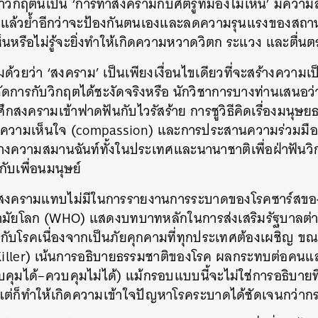
วิกฤตนี้เป็น
‘
การทำสงครามกับศัตรูที่มองไม่เห็น
’
มีความ
็ย้ำแล้วย้ำอีกว่าจะป้องกันตนเองและลดความรุนแรงของสถา
เห็นหรือไม่รู้จะยิ่งทำให้เกิดความหวาดวิตก
ระแวง
และตื่น
มด้วยว่า
‘
สงคราม
’
เป็นเพียงเงื่อนไขเดียวที่จะสร้างความเป
ัดการกับวิกฤตได้ชะงัดจริงหรือ
นักวิชาการบางท่านเสนอว่
ศึกสงครามเข้าฟาดฟันกับไวรัสร้าย
การชูวิธีคิดเรื่องมนุษ
ความเห็นใจ
(compassion)
และการประสานความร่วมมือร
งความสมานฉันท์ทั้งในประเทศและนานาชาติเพื่อฝ่าฟันวิ
ับเพื่อนมนุษย์
งครามแทบไม่มีในการรายงานการระบาดของโรคซาร์สของส
ามัยโลก
(WHO)
แสดงบทบาทหลักในการส่งเสริมรัฐบาลต่
ับโรคเนื่องจากเป็นภัยคุกคามที่ทุกประเทศต้องเผชิญ
ขณะ
iller)
เน้นการอธิบายธรรมชาติของโรค
ผลกระทบต่อคนแล
คุมได้
–
ควบคุมไม่ได้
)
แม้กรอบแบบนี้จะไม่ใช่การอธิบายที
แต่ก็ทำให้เกิดความเข้าใจปัญหาโรคระบาดได้ชัดเจนกว่