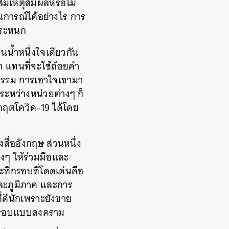
สมเหตุสมผลหรือไม่
นการณ์ได้อย่างไร
การ
ตระหนก
็นน้ำหนึ่งใจเดียวกัน
า
แทนที่จะใช้ถ้อยคำ
ยธรรม
การเอาใจเขามา
ะหว่างหน่วยต่างๆ
ก็
กฤตโควิด
-19
ได้โดย
ื่ออังกฤษ
ส่วนหนึ่ง
างๆ
ให้ร่วมมือและ
ที่กรอบที่โดดเด่นคือ
ะภูมิภาค
และการ
่ดีนักเพราะยังขาย
ากรอบแบบสงคราม