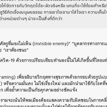
อให้จัดการกับวิกฤตได้ชะงัดจริงหรือ
แทนที่จะใช้ถ้อยคำหรื
ูวิธีคิดเรื่องมนุษยธรรม
การเอาใจเขามาใส่ใจเรา
ความเห็นใ
างหน่วยต่างๆ น่าจะเป็นสิ่งที่ดีกว่า
ัตรูที่มองไม่เห็น
(invisible enemy)” “
บุคลากรทางการแ
ะ
“
เราต้องชนะ
”
ควิด
-19
ด้วยการเปรียบเทียบทำนองนี้ไม่ได้เกิดขึ้นที่ไทยเท่
raming)
เพื่ออธิบายวิกฤตทางสุขภาพด้วยกรอบด้วยรูป
g)
หรือความมั่นคง
ไม่ใช่เรื่องใหม่
และมักนำมาใช้กับโรคที่
าก
เพื่อย้ำความเป็นภัยคุกคามอย่างชัดแจ้ง
ามจะเน้นให้พลเมืองต้องแสดงความรับผิดชอบในการคลี
็พบว่ามุมมองแบบความมั่นคงไม่ช่วยให้การจัดการกับการแ