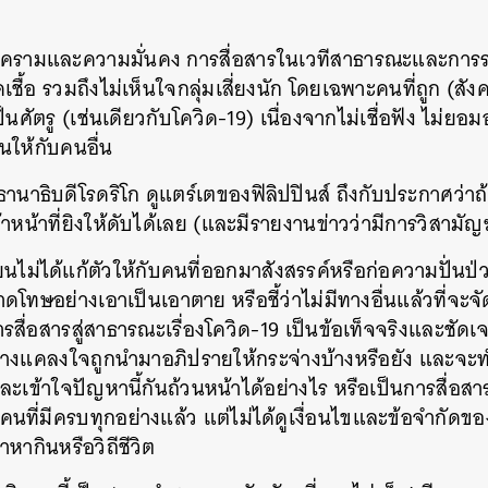
ครามและความมั่นคง
การสื่อสารในเวทีสาธารณะและการร
เชื้อ
รวมถึงไม่เห็นใจกลุ่มเสี่ยงนัก
โดยเฉพาะคนที่ถูก
(
สัง
็นศัตรู
(
เช่นเดียวกับโควิด
-19)
เนื่องจากไม่เชื่อฟัง
ไม่ยอมอย
นให้กับคนอื่น
ธานาธิบดีโรดริโก
ดูแตร์เตของฟิลิปปินส์
ถึงกับประกาศว่า
จ้าหน้าที่ยิงให้ดับได้เลย
(
และมีรายงานข่าวว่ามีการวิสามั
ขียนไม่ได้แก้ตัวให้กับคนที่ออกมาสังสรรค์หรือก่อความปั่นป่
รคาดโทษอย่างเอาเป็นเอาตาย
หรือชี้ว่าไม่มีทางอื่นแล้วที่จะจ
รสื่อสารสู่สาธารณะเรื่องโควิด
-19
เป็นข้อเท็จจริงและชัดเ
างแคลงใจถูกนำมาอภิปรายให้กระจ่างบ้างหรือยัง
และจะท
ละเข้าใจปัญหานี้กันถ้วนหน้าได้อย่างไร
หรือเป็นการสื่อสาร
คนที่มีครบทุกอย่างแล้ว
แต่ไม่ได้ดูเงื่อนไขและข้อจำกัดขอ
าหากินหรือวิถีชีวิต