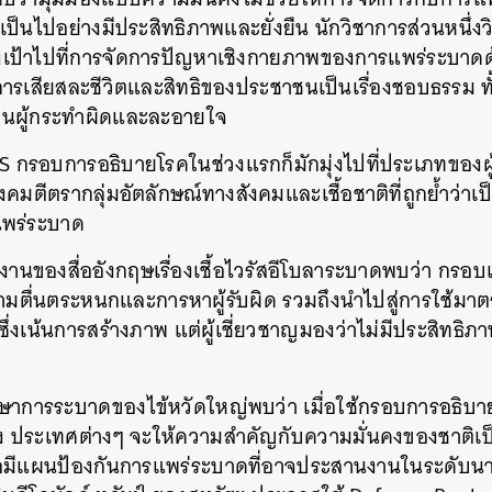
็นไปอย่างมีประสิทธิภาพและยั่งยืน
นักวิชาการส่วนหนึ่งว
งเป้าไปที่การจัดการปัญหาเชิงกายภาพของการแพร่ระบาด
าการเสียสละชีวิตและสิทธิของประชาชนเป็นเรื่องชอบธรรม
ท
ป็นผู้กระทำผิดและละอายใจ
DS
กรอบการอธิบายโรคในช่วงแรกก็มักมุ่งไปที่ประเภทของผู้ท
งคมตีตรากลุ่มอัตลักษณ์ทางสังคมและเชื้อชาติที่ถูกย้ำว่าเป
แพร่ระบาด
านของสื่ออังกฤษเรื่องเชื้อไวรัสอีโบลาระบาดพบว่า
กรอบแ
ความตื่นตระหนกและการหาผู้รับผิด
รวมถึงนำไปสู่การใช้มาตร
ซึ่งเน้นการสร้างภาพ
แต่ผู้เชี่ยวชาญมองว่าไม่มีประสิทธิภ
ศึกษาการระบาดของไข้หวัดใหญ่พบว่า
เมื่อใช้กรอบการอธิบ
ง
ประเทศต่างๆ
จะให้ความสำคัญกับความมั่นคงของชาติเป
อมีแผนป้องกันการแพร่ระบาดที่อาจประสานงานในระดับน
นหา