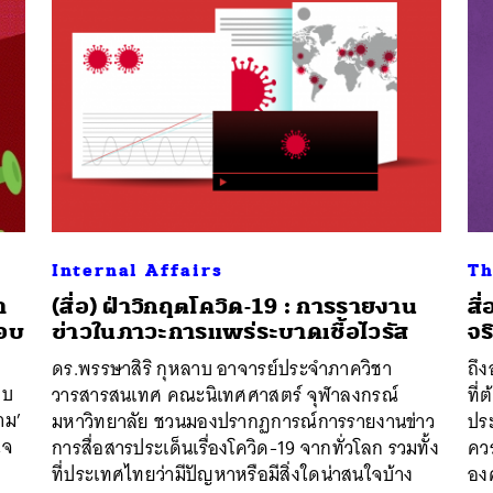
Internal Affairs
Th
า
(สื่อ) ฝ่าวิกฤตโควิด-19 : การรายงาน
สื
อบ
ข่าวในภาวะการแพร่ระบาดเชื้อไวรัส
จร
ดร.พรรษาสิริ กุหลาบ อาจารย์ประจำภาควิชา
ถึง
บบ
วารสารสนเทศ คณะนิเทศศาสตร์ จุฬาลงกรณ์
ที่
าม’
มหาวิทยาลัย ชวนมองปรากฏการณ์การรายงานข่าว
ประ
ใจ
การสื่อสารประเด็นเรื่องโควิด-19 จากทั่วโลก รวมทั้ง
คว
ที่ประเทศไทยว่ามีปัญหาหรือมีสิ่งใดน่าสนใจบ้าง
อง