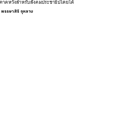
กคาดหวังสำหรับสังคมประชาธิปไตยได้
ย
พรรษาสิริ กุหลาบ