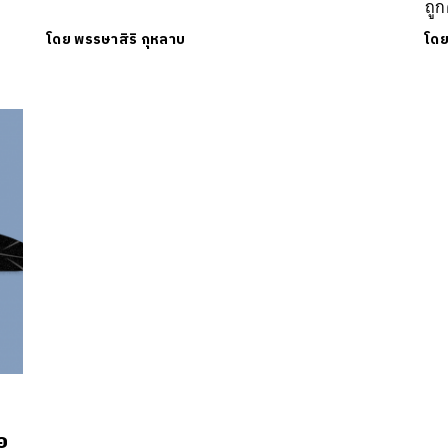
ถู
โดย
พรรษาสิริ กุหลาบ
โด
นหา
SHARE
TWEET
LINE
EMAIL
อ