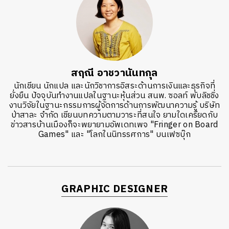
สฤณี อาชวานันทกุล
นักเขียน นักแปล และนักวิชาการอิสระด้านการเงินและธุรกิจที่
ยั่งยืน ปัจจุบันทำงานแปลในฐานะหุ้นส่วน สนพ. ซอลท์ พับลิชชิ่ง
งานวิจัยในฐานะกรรมการผู้จัดการด้านการพัฒนาความรู้ บริษัท
ป่าสาละ จำกัด เขียนบทความตามวาระที่สนใจ ยามใดเครียดกับ
ข่าวสารบ้านเมืองก็จะพยายามอัพเดทเพจ "Fringer on Board
Games" และ "โลกในนิทรรศการ" บนเฟซบุ๊ก
GRAPHIC DESIGNER