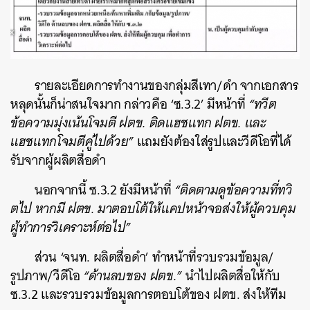
รายละเอียดการทำงานของกลุ่มสีเทา/ดำ จากเอกสาร
หลุดนั้นก็น่าสนใจมาก กล่าวคือ ‘ซ.3.2’ มีหน้าที่
“ทวีต
ข้อความมุ่งเน้นโจมตี ฝตข. ติดแฮชแทก ฝตข. และ
แฮชแทกโจมตีคู่ไปด้วย”
แถมยังต้องใส่รูปและวีดีโอที่ได้
รับจากผู้ผลิตสื่อดำ
นอกจากนี้ ซ.3.2 ยังมีหน้าที่
“ติดตามดูข้อความที่ทวิ
ตไป หากมี ฝตข. มาตอบโต้ให้แคปหน้าจอส่งให้ผู้ควบคุม
ผู้ทำการวิเคราะห์ต่อไป”
ส่วน ‘จนท. ผลิตสื่อดำ’ ทำหน้าที่รวบรวมข้อมูล/
รูปภาพ/วีดีโอ
“ด้านลบของ ฝตข.”
นำไปผลิตสื่อให้กับ
ซ.3.2 และรวบรวมข้อมูลการตอบโต้ของ ฝตข. ส่งให้ทีม