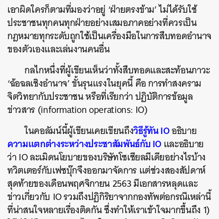
เอาผิดใครก็ตามที่มองว่าอยู่ ‘ฝ่ายตรงข้าม’ ไม่ได้รับใช้
ประชาชนทุกคนทุกฝ่ายอย่างเสมอภาคอย่างที่ควรเป็น
กฎหมายทุกระดับถูกใช้เป็นเครื่องมือในการสืบทอดอำนาจ
ของตัวเองและเล่นงานคนอื่น
กลไกหนึ่งที่ผู้เขียนเห็นว่าทั้งสืบทอดและสะท้อนภาวะ
‘ฉ้อฉลเชิงอำนาจ’ ขั้นรุนแรงในยุคนี้ คือ การทำสงคราม
จิตวิทยากับประชาชน หรือที่เรียกว่า ปฏิบัติการข้อมูล
ข่าวสาร (information operations: IO)
วิธีรู้ทัน IO
ในคอลัมน์นี้ผู้เขียนเคยเขียนถึง
อธิบาย
ความแตกต่างระหว่างประชาสัมพันธ์กับ IO
และอธิบาย
ว่า IO ละเมิดนโยบายของบริษัทโซเชียลมีเดียอย่างไรบ้าง
ทวิตเตอร์กับเฟซบุ๊กจึงออกมาจัดการ แต่ช่วงสองสัปดาห์
สุดท้ายของเดือนพฤศจิกายน 2563 มีเอกสารหลุดและ
ข่าวเกี่ยวกับ IO รวมถึงปฏิกิริยาจากกองทัพต่อกรณีเหล่านี้
ที่น่าสนใจหลายเรื่องติดกัน ซึ่งทำให้เราเข้าใจมากขึ้นถึง 1)