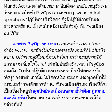
Mundt Act และคำสั่งประธานาธิบดีหลายฉบับระบุชัดเจน
ว่าห้ามกองทัพทำ PsyOps (ย่อมาจาก psychological
operations ปฏิบัติการจิตวิทยา ซึ่งมีปฏิบัติการข้อมูล
ข่าวสารหรือ IO เป็นกลไกหนึ่งในนั้นด้วย) กับ ‘พลเมือง
อเมริกัน’
เอกสาร PsyOps ทางการ
แจกแจงชัดเจนว่า
“กอง
กำลัง PsyOps จะต้องไม่กำหนดพลเมืองอเมริกันเป็นเป้า
หมาย ไม่ว่าจะอยู่ที่ไหนก็ตามในโลก ไม่ว่าจะอยู่ภายใต้
สถานการณ์อะไรก็ตาม”
เท่ากับยืนยันชัดเจนว่า PsyOps
รวมถึง IO เป็น ‘ปฏิบัติการทางทหาร’ ที่จะใช้เฉพาะกับ
‘ศัตรูของชาติ’ เท่านั้น ไม่ใช่คนในประเทศ และทุกครั้งที่มี
เบาะแสว่ากองทัพอาจทำ IO กับพลเมืองตัวเอง เรื่องนี้ก็จะ
กลุ่มสิทธิพลเมืองออกมาชี้ว่าผิดกฎหมาย
เป็นเรื่องใหญ่ที่
และเรียกร้อง
ให้สภาคองเกรสทำการตรวจสอบกรณีดัง
กล่าวทันที