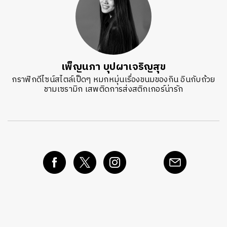
เพ็ญนภา บุปผาเจริญสุข
กราฟิกดีไซน์สไตล์เป็ดๆ หมกหมุ่นเรื่องขนมของกิน อินกับถ้วย
ชามเซรามิก เสพติดการส่งสติกเกอร์น่ารัก