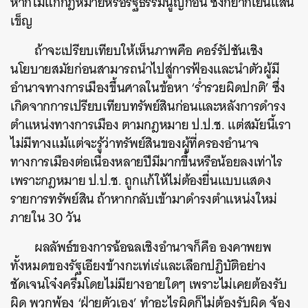
หากไม่แก้กฎหมายหรือรัฐธรรมนูญก่อน ซึ่งก็ยากเย็นแสน
เข็ญ
ถ้าจะเปรียบเทียบให้เห็นภาพคือ คอร์รัปชันเชิง
นโยบายสมัยก่อนสามารถนำไปสู่การฟ้องและนำตัวผู้มี
อำนาจทางการเมืองขึ้นศาลในข้อหา ‘ร่ำรวยผิดปกติ’ ซึ่ง
เกิดจากการเปรียบเทียบทรัพย์สินก่อนและหลังการดำรง
ตำแหน่งทางการเมือง ตามกฎหมาย ป.ป.ช. แต่สมัยนี้เรา
ไม่มีทางแม้แต่จะรู้ว่าทรัพย์สินของผู้ที่ครองอำนาจ
ทางการเมืองต่อเนื่องหลายปีมีมากขึ้นหรือน้อยลงเท่าไร
เพราะกฎหมาย ป.ป.ช. ถูกแก้ให้ไม่ต้องยื่นแบบแสดง
รายการทรัพย์สิน ถ้าหากกลับเข้ามาดำรงตำแหน่งใหม่
ภายใน 30 วัน
ผลลัพธ์ของการฉ้อฉลเชิงอำนาจก็คือ องคาพยพ
ทั้งหมดของรัฐเอียงข้างกะเท่เร่และเลือกปฏิบัติอย่าง
ชัดเจนโจ๋งครึ่มโดยไม่มียางอายใดๆ เพราะไม่เคยต้องรับ
ผิด พวกพ้อง ‘ฝ่ายตัวเอง’ ทำอะไรผิดก็ไม่ต้องรับผิด จ้อง