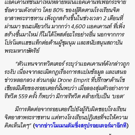
แอคเคานท์ขึ้นมาใหม่หลายหมื่นแอคเคานท์เพื่อกระจาย
ข้อความดังกล่าว โดย 80% ของผู้ติดตามโรงเรียนจิต
อาสาพระราชทาน เพิ่งถูกสร้างขึ้นในช่วงเวลา 2 เดือนที่
ผ่านมา ขณะเดียวกัน มากกว่า 4,600 แอคเคานท์ ที่เพิ่ง
สร้างขึ้นมาใหม่ ก็ไม่ได้โพสต์อะไรอย่างอื่น นอกจากการ
โปรโมตแฮชแท็กต่อต้านผู้ชุมนุม และสนับสนุนสถาบัน
พระมหากษัตริย์
“ตัวแทนจากทวิตเตอร์ ระบุว่าแอคเคานท์ดังกล่าวถูก
ระงับ เนื่องจากละเมิดกฎเรื่องการสแปมข้อมูล และเสนอ
ข่าวหลอกลวง ส่วนกลุ่ม Drone Emprit ที่ปรึกษาด้านโซ
เชียลมีเดียของรอยเตอร์นั้นพบว่า เมื่อลองสุ่มตัวอย่างการ
รีทวีต 559 ครั้ง ก็พบว่า มีการรีทวีต คล้ายกับเป็น ‘บอต’
มีการติดต่อจากรอยเตอร์ไปยังผู้รับผิดชอบโรงเรียน
จิตอาสาพระราชทาน แต่ทางโรงเรียนปฏิเสธที่จะให้ความ
(
จากข่าวโมเมนตัมซึ่งสรุปรอยเตอร์มาอีกที
)
คิดเห็นใดๆ”