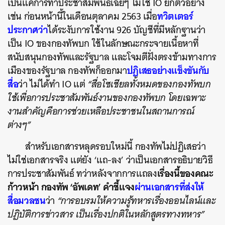
เป็นแค่การทำประชาสัมพันธ์เฉยๆ ไม่ใช่ IO ยกตัวอย่าง
ทวิตเตอร์
เช่น ก่อนหน้านี้ในเดือนตุลาคม 2563 เมื่อ
ประกาศว่า
ได้ระงับการใช้งาน 926 บัญชีที่มีหลักฐานว่า
เป็น IO ของกองทัพบก ใช้ในลักษณะกระจายเนื้อหาที่
สนับสนุนกองทัพและรัฐบาล และโจมตีฝั่งตรงข้ามทางการ
ปฏิเสธอย่างแข็งขันกับ
เมืองของรัฐบาล กองทัพก็ออกมา
สื่อ
ว่า ไม่ได้ทำ IO แต่
“สื่อโซเชียลทั้งหมดของกองทัพบก
ใช้เพื่อการประชาสัมพันธ์งานของกองทัพบก โดยเฉพาะ
งานสำคัญคือการช่วยเหลือประชาชนในสถานการณ์
ต่างๆ”
สำหรับเอกสารหลุดรอบใหม่นี้ กองทัพไม่ปฏิเสธว่า
ไม่ใช่เอกสารจริง แต่ยัง ‘แถ-ลง’ ว่าเป็นเอกสารอธิบายวิธี
เรื่องนี้ของคณะ
การประชาสัมพันธ์ ทว่าหลังจากการแถลง
ก้าวหน้า กองทัพ ‘อัพเดท’ คำชี้แจง
ผ่านเอกสารที่ส่งให้
สื่อมวลชน
ว่า
“การอบรมให้ความรู้ทหารเรื่องออนไลน์และ
ปฏิบัติการข่าวสาร เป็นเรื่องปกติในหลักสูตรทางทหาร”