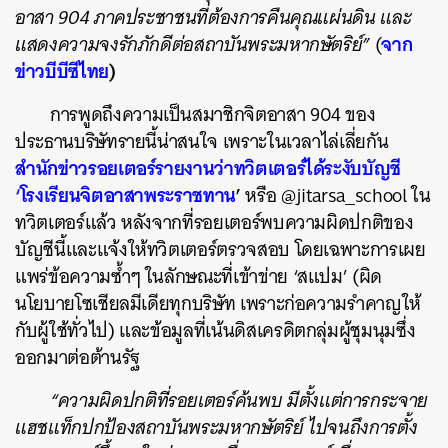
อาสา 904 ภาคประชาชนที่ต้องการคืนคุณแผ่นดิน และ
จาก
แสดงความจงรักภักดีต่อสถาบันพระมหากษัตริย์”
(
ข่าวบีบีซีไทย
)
การพูดถึงความเป็นสมาชิกจิตอาสา 904 ของ
ประธานบริษัทรายนี้น่าสนใจ เพราะในเวลาไล่เลี่ยกัน
สำนักข่าวรอยเตอร์รายงานว่าทวิตเตอร์ได้ระงับบัญชี
‘โรงเรียนจิตอาสาพระราชทาน
’
หรือ @jitarsa_school ใน
ทวิตเตอร์แล้ว หลังจากที่รอยเตอร์พบความผิดปกติของ
บัญชีนี้และแจ้งให้ทวิตเตอร์ตรวจสอบ โดยเฉพาะการเผย
แพร่ข้อความซ้ำๆ ในลักษณะที่เข้าข่าย ‘สแปม’ (ผิด
นโยบายโซเชียลมีเดียทุกบริษัท เพราะก่อความรำคาญให้
กับผู้ใช้ทั่วไป) และข้อมูลที่เน้นดิสเครดิตกลุ่มผู้ชุมนุมซึ่ง
ออกมาต่อต้านรัฐ
“ความผิดปกติที่รอยเตอร์ค้นพบ มีตั้งแต่การกระจาย
แฮชแท็กปกป้องสถาบันพระมหากษัตริย์ ไปจนถึงการตั้ง