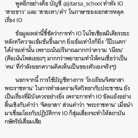
พูดอีกอย่างคือ บัญชี @jitarsa_school ทำทั้ง IO
‘สายขาว’ และ ‘สายเทา/ดำ’ ในภาษาของเอกสารหลุด
เรื่อง IO
ข้อมูลเหล่านี้ชี้ชัดว่าการทำ IO ในโซเชียลมีเดียระยะ
หลังทวีความเข้มข้นขึ้นมาก ยิ่งเข้มเท่าไรก็ยิ่ง ‘โป๊ะแตก’
ได้ง่ายเท่านั้น เพราะเน้นปริมาณมากกว่าความ ‘เนียน’
(คือเน้นโพสเยอะๆ มากกว่าพยายามทำให้คนเชื่อว่าเป็น
‘คน’ ที่กำลังออกความคิดเห็นเป็นของตัวเองจริงๆ)
นอกจากนี้ การใช้บัญชีทางการ ‘โรงเรียนจิตอาสา
พระราชทาน’ ในการทำสงครามจิตวิทยากับประชาชน ยัง
เป็นเรื่องที่มิบังควรอย่างยิ่ง เพราะการทำ IO ขัดแย้งอย่าง
สิ้นเชิงกับคำว่า ‘จิตอาสา’ ส่วนคำว่า ‘พระราชทาน’ เมื่อนำ
มาเชื่อมโยงกับปฏิบัติการ IO ก็สุ่มเสี่ยงจะทำให้สถาบัน
กษัตริย์เสื่อมเสีย