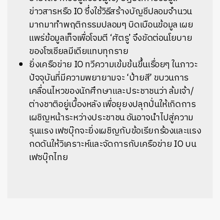
ข่าวสารหรือ IO ซึ่งใช้วิธีสร้างบัญชีปลอมจำนวน
มากมาทำพฤติกรรมปลอมๆ บิดเบือนข้อมูล เผย
แพร่ข้อมูลเท็จเพื่อโจมตี ‘ศัตรู’ จึงขัดต่อนโยบาย
ของโซเชียลมีเดียแทบทุกราย
ยิ่งเครือข่าย IO ทวีความเข้มข้นขึ้นเรื่อยๆ ในภาวะ
ปัจจุบันที่มีความพยายามจะ ‘ป้ายสี’ ขบวนการ
เคลื่อนไหวของนักศึกษาและประชาชนว่า ล้มเจ้า/
ต่างชาติอยู่เบื้องหลัง เพื่อยุยงปลุกปั่นให้เกิดการ
เผชิญหน้าระหว่างประชาชน อันอาจนำไปสู่ความ
รุนแรง เฟซบุ๊กจะยิ่งเผชิญกับข้อเรียกร้องและแรง
กดดันให้วิเคราะห์และจัดการกับเครือข่าย IO บน
เฟซบุ๊กไทย