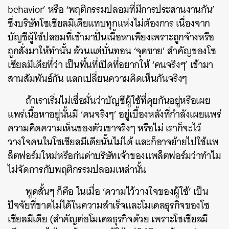
behavior’
หรือ
‘
พฤติกรรมปลอมที่มีการประสานงานกัน
’
ซึ่งบริษัทโซเชียลมีเดียแทบทุกแห่งไม่ต้องการ
เนื่องจาก
บัญชีผู้ใช้ปลอมที่เข้ามาปั่นเนื้อหาเพียงเพราะถูกจ้างหรือ
ถูกสั่งมาให้ทำนั้น
ล้วนแต่บั่นทอน
‘
จุดขาย
’
สำคัญของโซ
เชียลมีเดียที่ว่า
เป็นพื้นที่เปิดที่อยากให้
‘
คนจริงๆ
’
เข้ามา
สานสัมพันธ์กัน
แลกเปลี่ยนความคิดเห็นกันจริงๆ
ถ้าเราเริ่มไม่เชื่อมั่นว่าบัญชีผู้ใช้ที่คุยกันอยู่หรือเผย
แพร่เนื้อหาอยู่นั้นมี
‘
คนจริงๆ
’
อยู่เบื้องหลังที่กำลังเผยแพร่
ความคิดความเห็นของตัวเขาจริงๆ
หรือไม่
เราก็จะไว้
วางใจคนในโซเชียลมีเดียนั้นไม่ได้
และก็อาจย้ายไปใช้แพ
ล็ตฟอร์มใหม่หรือก่นด่าบริษัทเจ้าของแพล็ตฟอร์มว่าทำไม
ไม่จัดการกับพฤติกรรมปลอมเหล่านั้น
พูดสั้นๆ
ก็คือ
ในเมื่อ
‘
ความไว้วางใจของผู้ใช้
’
เป็น
ปัจจัยที่ขาดไม่ได้ในความสำเร็จและโมเดลธุรกิจของโซ
เชียลมีเดีย
(
สำคัญต่อโมเดลธุรกิจด้วย
เพราะโซเชียลมี