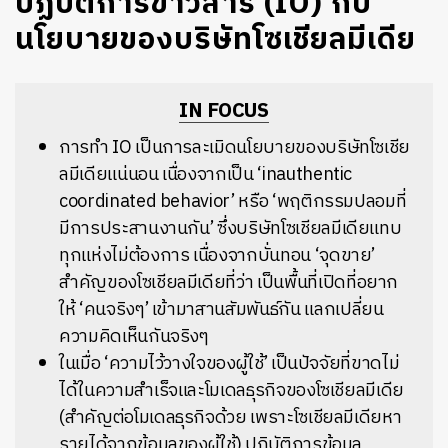
ปฏิบัติการข่าวสาร (IO) กับ
นโยบายของบริษัทโซเชียลมีเดีย
IN FOCUS
การทำ
IO
เป็นการละเมิดนโยบายของบริษัทโซเชีย
ลมีเดียแน่นอน
เนื่องจากเป็น
‘inauthentic
coordinated behavior’
หรือ
‘
พฤติกรรมปลอมที่
มีการประสานงานกัน
’
ซึ่งบริษัทโซเชียลมีเดียแทบ
ทุกแห่งไม่ต้องการ
เนื่องจากบั่นทอน
‘
จุดขาย
’
สำคัญของโซเชียลมีเดียที่ว่า
เป็นพื้นที่เปิดที่อยาก
ให้
‘
คนจริงๆ
’
เข้ามาสานสัมพันธ์กัน
แลกเปลี่ยน
ความคิดเห็นกันจริงๆ
ในเมื่อ ‘ความไว้วางใจของผู้ใช้’ เป็นปัจจัยที่ขาดไม่
ได้ในความสำเร็จและโมเดลธุรกิจของโซเชียลมีเดีย
(สำคัญต่อโมเดลธุรกิจด้วย เพราะโซเชียลมีเดียหา
รายได้จากข้อมูลของผู้ใช้) ปฏิบัติการข้อมูล