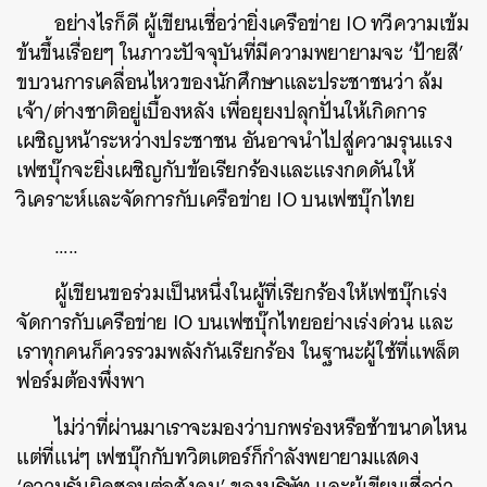
อย่างไรก็ดี
ผู้เขียนเชื่อว่ายิ่งเครือข่าย
IO
ทวีความเข้ม
ข้นขึ้นเรื่อยๆ
ในภาวะปัจจุบันที่มีความพยายามจะ
‘
ป้ายสี
’
ขบวนการเคลื่อนไหวของนักศึกษาและประชาชนว่า
ล้ม
เจ้า
/
ต่างชาติอยู่เบื้องหลัง
เพื่อยุยงปลุกปั่นให้เกิดการ
เผชิญหน้าระหว่างประชาชน
อันอาจนำไปสู่ความรุนแรง
เฟซบุ๊กจะยิ่งเผชิญกับข้อเรียกร้องและแรงกดดันให้
วิเคราะห์และจัดการกับเครือข่าย
IO
บนเฟซบุ๊กไทย
…..
ผู้เขียนขอร่วมเป็นหนึ่งในผู้ที่เรียกร้องให้เฟซบุ๊กเร่ง
จัดการกับเครือข่าย
IO
บนเฟซบุ๊กไทยอย่างเร่งด่วน
และ
เราทุกคนก็ควรรวมพลังกันเรียกร้อง
ในฐานะผู้ใช้ที่แพล็ต
ฟอร์มต้องพึ่งพา
ไม่ว่าที่ผ่านมาเราจะมองว่าบกพร่องหรือช้าขนาดไหน
แต่ที่แน่ๆ
เฟซบุ๊กกับทวิตเตอร์ก็กำลังพยายามแสดง
‘
ความรับผิดชอบต่อสังคม
’
ของบริษัท
และผู้เขียนเชื่อว่า