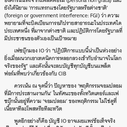
องค์กรนั้นทิ้งจากแพล็ตฟอร์ม
(persona non grata)
และ
ยังได้นิยาม
‘
การแทรกแซงโดยรัฐบาลหรือต่างชาติ
’
(foreign or government interference: FGI)
ว่า
ความ
พยายามที่จะบิดเบือนการอภิปรายสาธารณะในประเทศใด
ประเทศหนึ่ง
ที่มาจากต่างชาติ
และปฏิบัติการโดยรัฐบาลที่
มีประชาชนของตัวเองเป็นเป้าหมาย
เฟซบุ๊กมอง
IO
ว่า
“
ปฏิบัติการแบบนี้น่าเป็นห่วงอย่าง
ยิ่งเมื่อผนวกเอาเทคนิคการหลอกลวงเข้ากับอำนาจในโลก
จริงของรัฐ
”
และดังนั้นจะลบบัญชีทุกบัญชีบนแพล็ต
ฟอร์มที่พบว่าเกี่ยวข้องกับ
CIB
ควรเน้น
ณ
จุดนี้ว่า
ปัญหาของ
‘
พฤติกรรมจอมปลอม
ที่มีการประสานงานกัน
’
ในทัศนะของทั้งทวิตเตอร์และเฟ
ซบุ๊กนั้นอยู่ที่ความ
‘
จอมปลอม
’
ของพฤติกรรม
ไม่ใช่ดูที่
เนื้อหาทีละโพสหรือทีละทวีต
พูดอีกอย่างก็คือ
บัญชี
IO
อาจเผยแพร่ข้อเท็จจริง