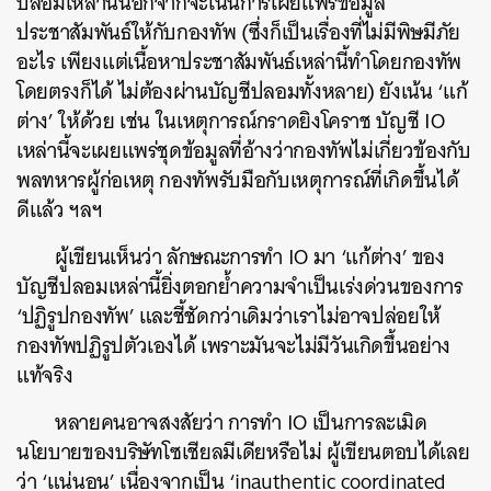
ปลอมเหล่านี้นอกจากจะเน้นการเผยแพร่ข้อมูล
ประชาสัมพันธ์ให้กับกองทัพ
(
ซึ่งก็เป็นเรื่องที่ไม่มีพิษมีภัย
อะไร
เพียงแต่เนื้อหาประชาสัมพันธ์เหล่านี้ทำโดยกองทัพ
โดยตรงก็ได้
ไม่ต้องผ่านบัญชีปลอมทั้งหลาย
)
ยังเน้น
‘
แก้
ต่าง
’
ให้ด้วย
เช่น
ในเหตุการณ์กราดยิงโคราช
บัญชี
IO
เหล่านี้จะเผยแพร่ชุดข้อมูลที่อ้างว่ากองทัพไม่เกี่ยวข้องกับ
พลทหารผู้ก่อเหตุ
กองทัพรับมือกับเหตุการณ์ที่เกิดขึ้นได้
ดีแล้ว
ฯลฯ
ผู้เขียนเห็นว่า
ลักษณะการทำ
IO
มา
‘
แก้ต่าง
’
ของ
บัญชีปลอมเหล่านี้ยิ่งตอกย้ำความจำเป็นเร่งด่วนของการ
‘
ปฏิรูปกองทัพ
’
และชี้ชัดกว่าเดิมว่าเราไม่อาจปล่อยให้
กองทัพปฏิรูปตัวเองได้
เพราะมันจะไม่มีวันเกิดขึ้นอย่าง
แท้จริง
หลายคนอาจสงสัยว่า
การทำ
IO
เป็นการละเมิด
นโยบายของบริษัทโซเชียลมีเดียหรือไม่
ผู้เขียนตอบได้เลย
ว่า
‘
แน่นอน
’
เนื่องจากเป็น
‘inauthentic coordinated