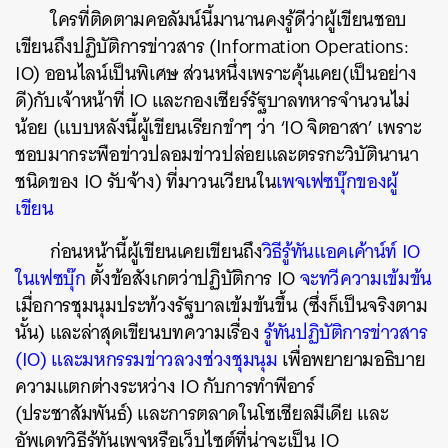
ใครที่ติดตามคอลัมน์นี้มานานคงรู้ดีว่าผู้เขียนชอบ
เขียนถึงปฏิบัติการข่าวสาร
(Information Operations:
IO)
ออนไลน์เป็นพิเศษ
ส่วนหนึ่งเพราะคุ้นเคย
(
เป็นอย่าง
ดี
)
กับเจ้าหน้าที่
IO
และกองเชียร์รัฐบาลทหารจำนวนไม่
น้อย
(
แบบหลังนี้ผู้เขียนเรียกขำๆ
ว่า
‘IO
จิตอาสา
’
เพราะ
ชอบมากระพือข่าวปลอมข่าวปล่อยและตรรกะวิบัตินานา
ชนิดของ
IO
รับจ้าง
)
ที่มาวนเวียนใน
เพจเฟซบุ๊กของผู้
เขียน
ก่อนหน้านี้ผู้เขียนเคยเขียนถึง
วิธีรู้ทันแอคเค้าน์ท์
IO
ในเฟซบุ๊ก
ตั้งข้อสังเกตว่าปฏิบัติการ
IO
จะทวีความเข้มข้น
เมื่อการชุมนุมประท้วงรัฐบาลเข้มข้นขึ้น
(
ซึ่งก็เป็นจริงตาม
นั้น
)
และล่าสุดเขียนบทความเรื่อง
รู้ทันปฏิบัติการข่าวสาร
(IO)
และมหกรรมข่าวลวงช่วงชุมนุม
เพื่อพยายามอธิบาย
ความแตกต่างระหว่าง
IO
กับการทำพีอาร์
(
ประชาสัมพันธ์
)
และการตลาดในโซเชียลมีเดีย
และ
อัพเดทวิธีรู้ทันเพจหรือเว็บไซต์ที่น่าจะเป็น
IO