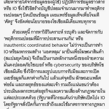
เดียหารายได้จากข้อมูลของผู้ใช้
)
ปฏิบัติการข้อมูลข่าวสาร
หรือ
IO
ซึ่งใช้วิธีสร้างบัญชีปลอมจำนวนมากมาทำพฤติกร
รมปลอมๆ
บิดเบือนข้อมูล
เผยแพร่ข้อมูลเท็จเพื่อโจมตี
‘
ศัตรู
’
จึงขัดต่อนโยบายของโซเชียลมีเดียแทบทุกราย
ด้วยเหตุนี้
การหาวิธีวิเคราะห์
ระบุตัว
และจัดการกับ
‘
พฤติกรรมปลอมที่มีการประสานงานกัน
’
หรือ
inauthentic coordinated behavior
ไม่ว่าจะเป็นการทำ
IO
หรือมหกรรมสร้าง
‘
แอคหลุม
’
มาปั่นเพื่อโฆษณาสินค้า
(
สแปมยุคใหม่
)
จึงถือเป็นงานหลักงานหนึ่งของฝ่ายความ
มั่นคงปลอดภัยไซเบอร์
หรือ
cybersecurity
ของบริษัทโซ
เชียลมีเดีย
ซึ่งวิธีการและรูปแบบการรับมือและการเปิด
เผยข้อมูลก็แตกต่างกันไป
แล้วแต่จุดยืน
ลักษณะแพล็ต
ฟอร์ม
และกลยุทธ์ของแต่ละเจ้า
รวมถึงแน่นอนว่าต้อง
ประเมินผลกระทบต่อธุรกิจและความเสี่ยงด้านกฎหมายใน
ค้นหา
แต่ละประเทศด้วย
(
รัฐบาลที่โกรธแค้นว่าบริษัทเปิดโปง
IO
SHARE
TWEET
LINE
EMAIL
โดยรัฐอาจสั่งปิดกั้นการเข้าถึงและใช้มาตรการทางกฎหมา