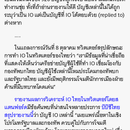
ทำงานชุ่ย
ทั้งที่ถ้าอ่านรายงานให้ดี
บัญชีเหล่านี้ไม่ได้ถูก
ระบุว่าเป็น
IO
แต่เป็นบัญชีที่
IO
โต้ตอบด้วย
(replied to)
ต่างหาก
…..
ในแถลงการณ์วันที่
8
ตุลาคม
ทวิตเตอร์สรุปลักษณะ
การทำ
IO
ในทวิตเตอร์ของไทยว่า
“
เรามีข้อมูลที่น่าเชื่อถือ
ที่แสดงให้เห็นว่าเครือข่ายบัญชีผู้ใช้ที่ทำ
IO
เชื่อมโยงกับ
กองทัพบกไทย
บัญชีผู้ใช้เหล่านี้โหมประโคมกองทัพบก
และรัฐบาลไทย
และยังมีพฤติกรรมโจมตีนักการเมืองฝ่าย
ค้านที่มีบทบาทโดดเด่น
”
รายงานผลการวิเคราะห์
IO
ไทยในทวิตเตอร์โดยส
แตนฟอร์ด
มีข้อค้นพบที่น่าสนใจหลายประการ
บีบีซีไทย
สรุปรายงานนี้
ว่า
บัญชี
IO
เหล่านี้
“
เผยแพร่เนื้อหาในเชิง
โปรโมทรัฐบาลและกองทัพ
ควบคู่ไปกับการโจมตี