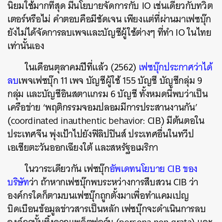
นิยมใช้มากที่สุด
มีนโยบายจัดการกับ
IO
เช่นเดียวกับทวิต
เตอร์หรือไม่
คำตอบคือมีชัดเจน
เพียงแต่ที่ผ่านมาเฟซบุ๊ก
ยังไม่ได้จัดการลบเพจและบัญชีผู้ใช้ต่างๆ
ที่ทำ
IO
ในไทย
เท่านั้นเอง
ในเดือนตุลาคมปีที่แล้ว
(2562)
เฟซบุ๊กประกาศว่าได้
ลบ
เพจเฟซบุ๊ก
11
เพจ
บัญชีผู้ใช้
155
บัญชี
บัญชีกลุ่ม
9
กลุ่ม
และบัญชีอินสตาแกรม
6
บัญชี
ทั้งหมดนี้พบว่าเป็น
เครือข่าย
‘
พฤติกรรมจอมปลอมมีการประสานงานกัน
’
(coordinated inauthentic behavior: CIB)
มีต้นตอใน
ประเทศจีน
พุ่งเป้าไปยังฟิลิปปินส์
ประเทศอื่นในทวีป
เอเชียตะวันออกเฉียงใต้
และสหรัฐอเมริกา
ในวาระเดียวกัน
เฟซบุ๊ก
อัพเดทนโยบาย
CIB
ของ
บริษัท
ว่า
ถ้าหากเฟซบุ๊กพบระหว่างการสืบสวน
CIB
ว่า
องค์กรใดก็ตามบนเฟซบุ๊กถูกตั้งมาเพื่อทำแคมเปญ
บิดเบือนข้อมูลข่าวสารเป็นหลัก
เฟซบุ๊กจะดำเนินการลบ