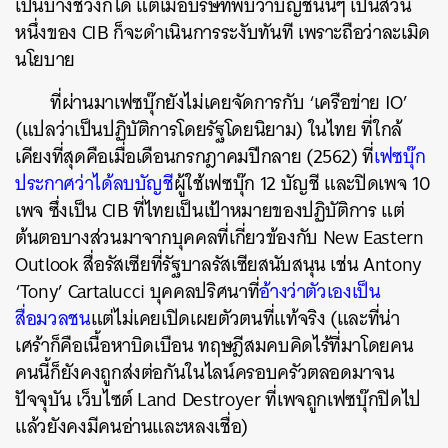
เป็นบางช่วงก็ได้
แต่เมื่อบริษัทพบว่าบัญชีนั้นๆ
เป็นส่วน
หนึ่งของ
CIB
ก็จะดำเนินการระงับทันที
เพราะถือว่าละเมิด
นโยบาย
ที่ผ่านมาเฟซบุ๊กยังไม่เคยจัดการกับ
‘
เครือข่าย
IO’
(
แปลว่าเป็นปฏิบัติการโดยรัฐโดยนิยาม
)
ในไทย
ที่ใกล้
เคียงที่สุดคือเมื่อเดือนกรกฎาคมปีกลาย
(2562)
ที่
เฟซบุ๊ก
ประกาศว่าได้ลบบัญชี
ผู้ใช้เฟซบุ๊ก
12
บัญชี
และปิดเพจ
10
เพจ
ซึ่งเป็น
CIB
ที่ไทยเป็นเป้าหมายของปฏิบัติการ
แต่
ต้นตอบางส่วนมาจากบุคคลที่เกี่ยวข้องกับ
New Eastern
Outlook
สื่อรัสเซียที่รัฐบาลรัสเซียสนับสนุน
เช่น
Antony
‘Tony’ Cartalucci
บุคคลปริศนาที่
อ้างว่าตัวเองเป็น
สื่อมวลชน
แต่ไม่เคยเปิดเผยตัวตนที่แท้จริง
(
และที่น่า
เศร้าก็คือเนื้อหาบิดเบือน
ทฤษฎีสมคบคิดไร้ที่มาโดยคน
คนนี้ก็ยังคงถูกส่งต่อกันในไลน์ครอบครัวตลอดมาจน
ปัจจุบัน
เว็บไซต์
Land Destroyer
ที่เพจถูกเฟซบุ๊กปิดไป
แล้วยังคงมีคนอ่านและหลงเชื่อ
)