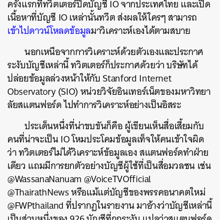
ครั้งแรกที่ทวิตเตอร์ปิดบัญชี
IO
จากประเทศไทย
และเปิด
เนื้อหาที่บัญชี
IO
เหล่านั้นทวีต
ส่งผลให้ใครๆ
สามารถ
เข้าไปดาวน์โหลดข้อมูล
มาวิเคราะห์เองได้ตามสบาย
นอกเหนือจากการวิเคราะห์ด้วยตัวเองและประกาศ
ระงับบัญชีเหล่านี้
ทวิตเตอร์ก็ประกาศด้วยว่า
บริษัทได้
ปล่อยข้อมูลล่วงหน้าให้กับ
Stanford Internet
Observatory (SIO)
หน่วยวิจัยอินเทอร์เน็ตของมหาวิทยา
ลัยสแตนฟอร์ด
ไปทำการวิเคราะห์อย่างเป็นอิสระ
ประเด็นหนึ่งที่น่าขบขันก็คือ
ผู้เขียนเห็นสื่อเสี้ยมกับ
คนที่น่าจะเป็น
IO
โหมประโคมข้อมูลเท็จให้คนเข้าใจผิด
ว่า
ทวิตเตอร์ไม่ได้วิเคราะห์ข้อมูลเอง
สแตนฟอร์ดทำฝ่าย
เดียว
แถมมีการยกตัวอย่างบัญชีผู้ใช้ที่เป็นสื่อมวลชน
เช่น
@WassanaNanuam @VoiceTVOfficial
@ThairathNews
หรือแม้แต่บัญชีของพรรคอนาคตใหม่
@FWPthailand
ที่ปรากฏในรายงาน
มาอ้างว่าบัญชีเหล่านี้
เป็นส่วนหนึ่งของ
926
บัญชีที่ถูกระงับ
แปลว่าสแตนฟอร์ด