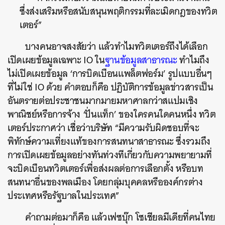
ซึ่งส่งเสริมหรือสนับสนุนพฤติกรรมที่ละเมิดกฎของทวิต
เตอร์
”
บางคนอาจสงสัยว่า
แล้วทำไมทวิตเตอร์ถึงได้เลือก
เปิดเผยข้อมูลเฉพาะ
IO
ใน
ฐานข้อมูลสาธารณะ
ทำไมถึง
ไม่เปิดเผยข้อมูล
‘
การบิดเบือนแพล็ตฟอร์ม
’
รูปแบบอื่นๆ
ที่ไม่ใช่
IO
ด้วย
คำตอบก็คือ
ปฏิบัติการข้อมูลข่าวสารเป็น
อันตรายต่อประชาชนมากมายมหาศาลกว่าสแปมเชิง
พาณิชย์หรือการจ้าง
‘
ปั่นแท็ก
’
ของใครคนใดคนหนึ่ง
ทวิต
เตอร์ประกาศว่า
เชื่อว่าบริษัท
“
มีความรับผิดชอบที่จะ
พิทักษ์ความเที่ยงแท้ของการสนทนาสาธารณะ
ซึ่งรวมถึง
การเปิดเผยข้อมูลอย่างทันท่วงทีเกี่ยวกับความพยายามที่
จะบิดเบือนทวิตเตอร์เพื่อส่งผลต่อการเลือกตั้ง
หรือบท
สนทนาอื่นของพลเมือง
โดยกลุ่มบุคคลหรือองค์กรต่าง
ประเทศหรือรัฐบาลในประเทศ
”
คำถามต่อมาก็คือ
แล้วเฟซบุ๊ก
โซเชียลมีเดียที่คนไทย