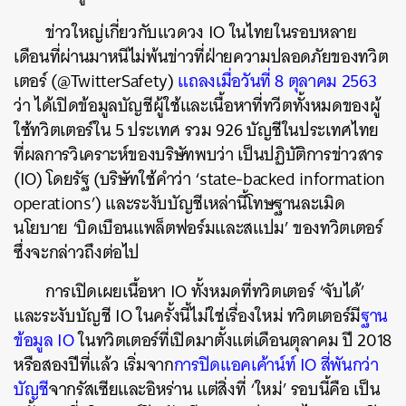
ข่าวใหญ่เกี่ยวกับแวดวง
IO
ในไทยในรอบหลาย
เดือนที่ผ่านมาหนีไม่พ้นข่าวที่ฝ่ายความปลอดภัยของทวิต
เตอร์
(@TwitterSafety)
แถลงเมื่อวันที่
8
ตุลาคม
2563
ว่า
ได้เปิดข้อมูลบัญชีผู้ใช้และเนื้อหาที่ทวีตทั้งหมดของผู้
ใช้ทวิตเตอร์ใน
5
ประเทศ
รวม
926
บัญชีในประเทศไทย
ที่ผลการวิเคราะห์ของบริษัทพบว่า
เป็นปฏิบัติการข่าวสาร
(IO)
โดยรัฐ
(
บริษัทใช้คำว่า
‘state-backed information
operations’)
และระงับบัญชีเหล่านี้โทษฐานละเมิด
นโยบาย
‘
บิดเบือนแพล็ตฟอร์มและสแปม
’
ของทวิตเตอร์
ซึ่งจะกล่าวถึงต่อไป
การเปิดเผยเนื้อหา
IO
ทั้งหมดที่ทวิตเตอร์
‘
จับได้
’
และระงับบัญชี
IO
ในครั้งนี้ไม่ใช่เรื่องใหม่
ทวิตเตอร์มี
ฐาน
ข้อมูล
IO
ในทวิตเตอร์ที่เปิดมาตั้งแต่เดือนตุลาคม
ปี
2018
หรือสองปีที่แล้ว
เริ่มจาก
การปิดแอคเค้าน์ท์
IO
สี่พันกว่า
บัญชี
จากรัสเซียและอิหร่าน
แต่สิ่งที่
‘
ใหม่
’
รอบนี้คือ
เป็น