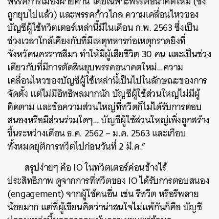
พรรคการเมืองฝ่ายค้าน
โดยเฉพาะพรรคอนาคตใหม่
(
ซึ่ง
ถูกยุบไปแล้ว
)
และพรรคก้าวไกล
ความเคลื่อนไหวของ
บัญชีผู้ใช้ทวิตเตอร์เหล่านี้มีในเดือน
ก
.
พ
. 2563
ซึ่งเป็น
ช่วงเวลาใกล้เคียงกับที่มีเหตุทหารก่อเหตุกราดยิงที่
จังหวัดนครราชสีมา
ทำให้มีผู้เสียชีวิต
30
คน
และเป็นช่วง
เดียวกับที่มีการตัดสินยุบพรรคอนาคตใหม่
…
ความ
เคลื่อนไหวของบัญชีผู้ใช้เหล่านี้เป็นไปในลักษณะของการ
จัดตั้ง
แต่ไม่มีอิทธิพลมากนัก
บัญชีผู้ใช้ส่วนใหญ่ไม่มีผู้
ติดตาม
และข้อความส่วนใหญ่ที่ทวีตก็ไม่ได้รับการตอบ
สนองหรือมีส่วนร่วมใดๆ
…
บัญชีผู้ใช้ส่วนใหญ่เพิ่งถูกสร้าง
ขึ้นระหว่างเดือน
ธ
.
ค
. 2562 –
ม
.
ค
. 2563
และเกือบ
ทั้งหมดยุติการทวีตไปก่อนวันที่
2
มี
.
ค
.”
สรุปง่ายๆ
คือ
IO
ในทวิตเตอร์ค่อนข้างไร้
ประสิทธิภาพ
ดูจากการที่ทวีตของ
IO
ได้รับการตอบสนอง
(engagement)
จากผู้ใช้คนอื่น
เช่น
รีทวีต
หรือรีพลาย
น้อยมาก
แต่ที่ผู้เขียนคิดว่าน่าสนใจไม่แพ้กันก็คือ
บัญชี