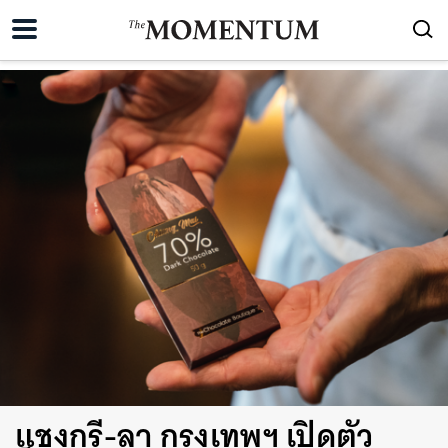
แชงกรี-ลา กรุงเทพฯ เปิดตัว