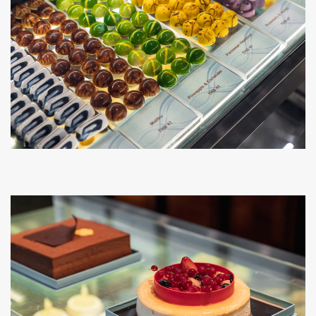
ค้นหา
SHARE
TWEET
LINE
EMAIL