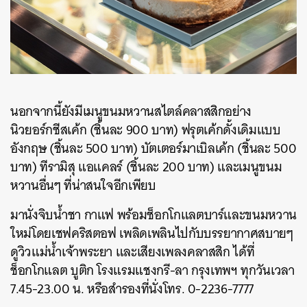
นอกจากนี้ยังมีเมนูขนมหวานสไตล์คลาสสิกอย่าง
นิวยอร์กชีสเค้ก (ชิ้นละ 900 บาท) ฟรุตเค้กดั้งเดิมแบบ
อังกฤษ (ชิ้นละ 500 บาท) บัตเตอร์มาเบิลเค้ก (ชิ้นละ 500
บาท) ทีรามิสุ แอแคลร์ (ชิ้นละ 200 บาท) และเมนูขนม
หวานอื่นๆ ที่น่าสนใจอีกเพียบ
มานั่งจิบน้ำชา กาแฟ พร้อมช็อกโกแลตบาร์และขนมหวาน
ใหม่โดยเชฟคริสตอฟ เพลิดเพลินไปกับบรรยากาศสบายๆ
ดูวิวแม่น้ำเจ้าพระยา และเสียงเพลงคลาสสิก ได้ที่
ช็อกโกแลต บูติก โรงแรมแชงกรี-ลา กรุงเทพฯ ทุกวันเวลา
7.45-23.00 น. หรือสำรองที่นั่งโทร. 0-2236-7777