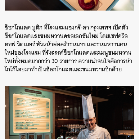
ช็อกโกแลต บูติก ที่โรงแรมแชงกรี-ลา กรุงเทพฯ เปิดตัว
ช็อกโกแลตและขนมหวานคอลเลกชันใหม่ โดยเชฟคริส
ตอฟ วิตเมอร์ หัวหน้าพ่อครัวขนมอบและขนมหวานคน
ใหม่ของโรงแรม ที่รังสรรค์ช็อกโกแลตและเมนูขนมหวาน
ใหม่ทั้งหมดมากกว่า 30 รายการ ความน่าสนใจคือการนำ
โกโก้ไทยมาทำเป็นช็อกโกแลตและขนมหวานอีกด้วย