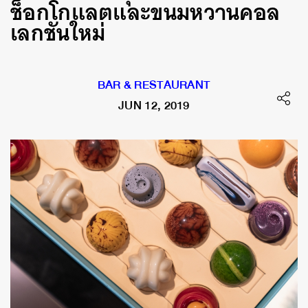
ช็อกโกแลตและขนมหวานคอล
เลกชันใหม่
BAR & RESTAURANT
JUN 12, 2019