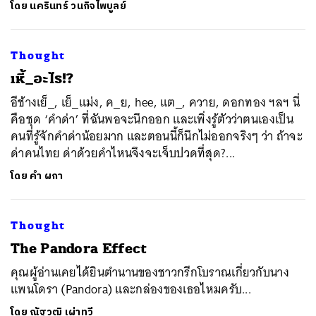
โดย
นครินทร์ วนกิจไพบูลย์
Thought
เหี้_อะไร!?
อีช้างเย็_, เย็_แม่ง, ค_ย, hee, แต_, ควาย, ดอกทอง ฯลฯ นี่
คือชุด ‘คำด่า’ ที่ฉันพอจะนึกออก และเพิ่งรู้ตัวว่าตนเองเป็น
คนที่รู้จักคำด่าน้อยมาก และตอนนี้ก็นึกไม่ออกจริงๆ ว่า ถ้าจะ
ด่าคนไทย ด่าด้วยคำไหนจึงจะเจ็บปวดที่สุด?...
โดย
คำ ผกา
Thought
The Pandora Effect
ค้นหา
คุณผู้อ่านเคยได้ยินตำนานของชาวกรีกโบราณเกี่ยวกับนาง
SHARE
TWEET
LINE
EMAIL
แพนโดรา (Pandora) และกล่องของเธอไหมครับ...
โดย
ณัฐวุฒิ เผ่าทวี