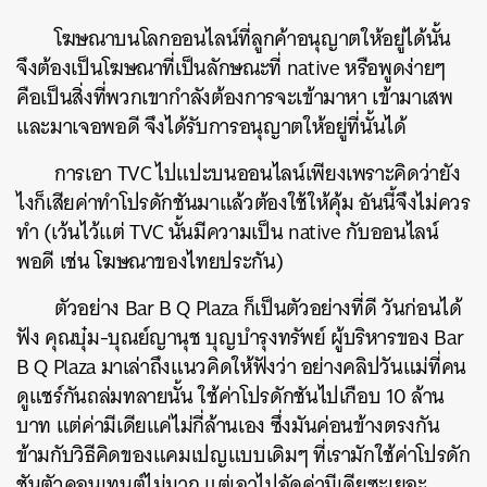
โฆษณาบนโลกออนไลน์ที่ลูกค้าอนุญาตให้อยู่ได้นั้น
จึงต้องเป็นโฆษณาที่เป็นลักษณะที่ native หรือพูดง่ายๆ
คือเป็นสิ่งที่พวกเขากำลังต้องการจะเข้ามาหา เข้ามาเสพ
และมาเจอพอดี จึงได้รับการอนุญาตให้อยู่ที่นั้นได้
การเอา TVC ไปแปะบนออนไลน์เพียงเพราะคิดว่ายัง
ไงก็เสียค่าทำโปรดักชันมาแล้วต้องใช้ให้คุ้ม อันนี้จึงไม่ควร
ทำ (เว้นไว้แต่ TVC นั้นมีความเป็น native กับออนไลน์
พอดี เช่น โฆษณาของไทยประกัน)
ตัวอย่าง Bar B Q Plaza ก็เป็นตัวอย่างที่ดี วันก่อนได้
ฟัง คุณบุ๋ม-บุณย์ญานุช บุญบำรุงทรัพย์ ผู้บริหารของ Bar
ค้นหา
B Q Plaza มาเล่าถึงแนวคิดให้ฟังว่า อย่างคลิปวันแม่ที่คน
SHARE
TWEET
LINE
EMAIL
ดูแชร์กันถล่มทลายนั้น ใช้ค่าโปรดักชันไปเกือบ 10 ล้าน
บาท แต่ค่ามีเดียแค่ไม่กี่ล้านเอง ซึ่งมันค่อนข้างตรงกัน
ข้ามกับวิธีคิดของแคมเปญแบบเดิมๆ ที่เรามักใช้ค่าโปรดัก
ชันตัวคอนเทนต์ไม่มาก แต่เอาไปอัดค่ามีเดียซะเยอะ