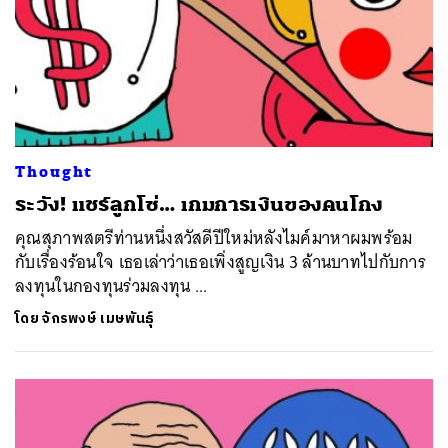
Thought
ระวัง! แชร์ลูกโซ่… เกมการเงินของคนโกง
ค้นหา
คุณสุภาพสตรีท่านหนึ่งสวัสดีปีใหม่หลังไมค์มาหาผมพร้อม
SHARE
TWEET
LINE
EMAIL
กับเรื่องร้อนใจ เธอเล่าว่าเธอเพิ่งสูญเงิน 3 ล้านบาทไปกับการ
ลงทุนในกองทุนร่วมลงทุน ...
โดย
จักรพงษ์ เมษพันธุ์